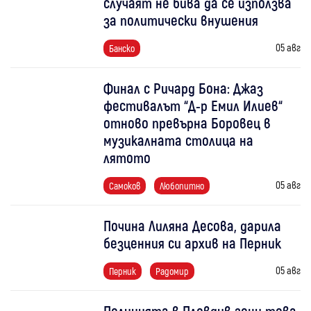
случаят не бива да се използва
за политически внушения
05 авг
Банско
Финал с Ричард Бона: Джаз
фестивалът “Д-р Емил Илиев“
отново превърна Боровец в
музикалната столица на
лятото
05 авг
Самоков
Любопитно
Почина Лиляна Десова, дарила
безценния си архив на Перник
05 авг
Перник
Радомир
Полицията в Пловдив гони това