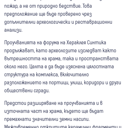
пожар, а не от природно бедствие. Това
предположение ще бъде проверено чрез
допълнителни археологически и реставрационни
анализи.
Проучванията на форума на Хераклея Синтика
продължават, като археолозите изследват както
вътрешността на храма, така и пространствата
около него. Целта е да бъде изяснена цялостната
структура на комплекса, включително
разположението на портици, улици, коридори и други
обществени сгради.
Предстои разширяване на проучванията и в
източната част на храма, където ще бъдат
премахнати значителни земни насипи.
Междувременно откритите керамични фрагменти и