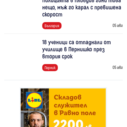
нещо, мъж го карал с превишена
скорост
05 авг
България
18 ученици са отпаднали от
училище в Пернишко през
втория срок
05 авг
Перник