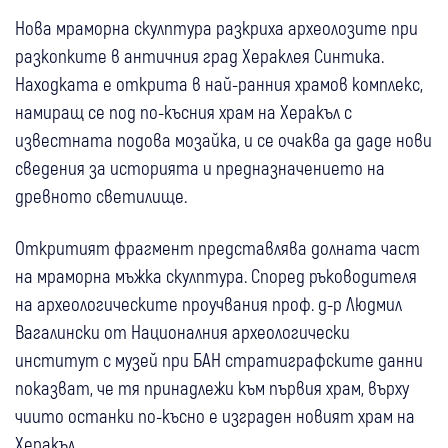
Нова мраморна скулптура разкриха археолозите при
разкопките в античния град Хераклея Синтика.
Находката е открита в най-ранния храмов комплекс,
намиращ се под по-късния храм на Херакъл с
известната подова мозайка, и се очаква да даде нови
сведения за историята и предназначението на
древното светилище.
Откритият фрагмент представлява долната част
на мраморна мъжка скулптура. Според ръководителя
на археологическите проучвания проф. д-р Людмил
Вагалински от Националния археологически
институт с музей при БАН стратиграфските данни
показват, че тя принадлежи към първия храм, върху
чиито останки по-късно е изграден новият храм на
Херакъл.