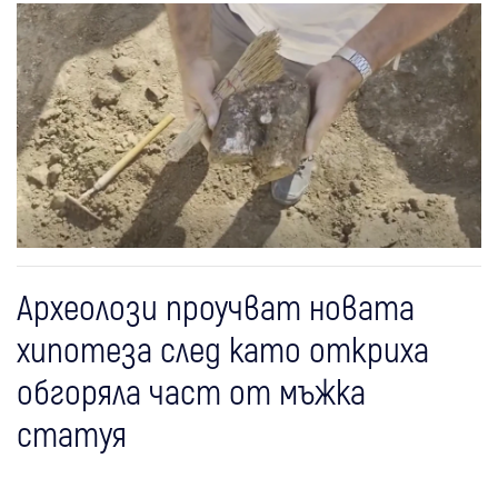
Археолози проучват новата
хипотеза след като откриха
обгоряла част от мъжка
статуя