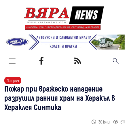
Петрич
Пожар при вражеско нападение
разрушил ранния храм на Херакъл в
Хераклея Синтика
611
30 юни