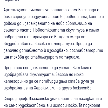
Археолозите смятат, че ранната храмова сграда е
била сериозно разрушена още в древността, което е
довело до изграждането на ново светилище на
същото място. Новооткритата скулптура е силно
повредена и по мрамора се виждат следи от
въздействие на висока температура. Преди да
започне детайлното ѝ изследване, реставраторите
ще трябва да стабилизират материала.
Предстои специалистите да установят кого е
изобразявала скулптурата. Засега не може
категорично да се потвърди дали става дума за
изображение на Херакъл или на друго божество.
Според проф. Вагалински значението на находката е
не само художествено, а и историческо. Тя подкрепя