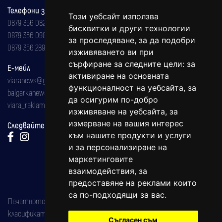
Телефони за реклама и абонаменти
Този уебсайт използва
0879 356 082
бисквитки и други технологии
0879 356 098
за проследяване, за да подобри
0879 356 289
изживяването ви при
сърфиране за следните цели:
за
Е-мейл
активиране на основната
viaranews@gmail.com
функционалност на уебсайта
,
за
balgarkanews@gmail.com
да осигурим по-добро
viara_reklama@mail.bg
изживяване на уебсайта
,
за
измерване на вашия интерес
Следвайте ни:
към нашите продукти и услуги
и за персонализиране на
маркетинговите
взаимодействия
,
за
предоставяне на реклами които
са по-подходящи за вас
.
Печатното издание на вестника е регистрирано в националния
класификатор на печатните издания (Българска национална
Съгласен съм