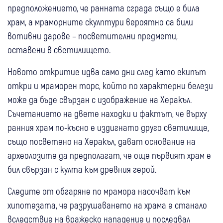
предположението, че ранната сграда също е била
храм, а мраморните скулптури вероятно са били
вотивни дарове – посветителни предмети,
оставени в светилището.
Новото откритие идва само дни след като екипът
откри и мраморен торс, който по характерни белези
може да бъде свързан с изображение на Херакъл.
Съчетанието на двете находки и фактът, че върху
ранния храм по-късно е издигнато друго светилище,
също посветено на Херакъл, дават основание на
археолозите да предполагат, че още първият храм е
бил свързан с култа към древния герой.
Следите от обгаряне по мрамора насочват към
хипотезата, че разрушаването на храма е станало
вследствие на вражеско нападение и последвал