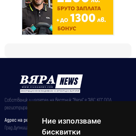
Собственик и издател на вестник "Вяра" е "АВС КО" ООД,
регистрирана на 08.05.2002 година.
Адрес на редакцията
Ние използваме
Град Дупница, ул.''Христо Ботев" 43
бисквитки