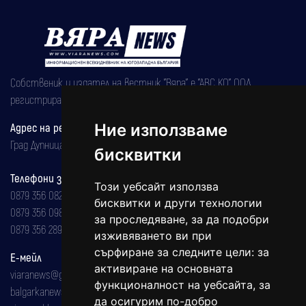
Собственик и издател на вестник "Вяра" е "АВС КО" ООД,
регистрирана на 08.05.2002 година.
Ние използваме
Адрес на редакцията
Град Дупница, ул.''Христо Ботев" 43
бисквитки
Телефони за реклама и абонаменти
Този уебсайт използва
0879 356 082
бисквитки и други технологии
0879 356 098
за проследяване, за да подобри
0879 356 289
изживяването ви при
сърфиране за следните цели:
за
Е-мейл
активиране на основната
viaranews@gmail.com
функционалност на уебсайта
,
за
balgarkanews@gmail.com
да осигурим по-добро