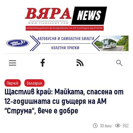
Перник
България
Щастлив край: Майката, спасена от
12-годишната си дъщеря на АМ
“Струма“, вече е добре
882
30 юни