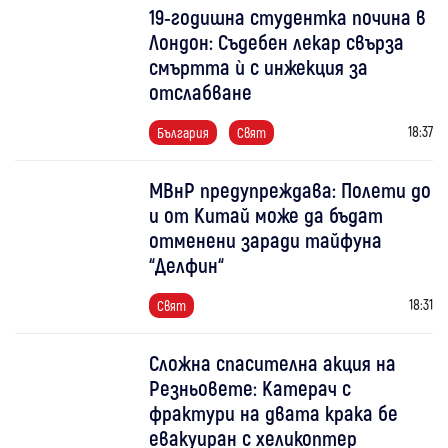
19-годишна студентка почина в
Лондон: Съдебен лекар свърза
смъртта ѝ с инжекция за
отслабване
18:37
България
Свят
МВнР предупреждава: Полети до
и от Китай може да бъдат
отменени заради тайфуна
“Делфин“
18:31
Свят
Сложна спасителна акция на
Резньовете: Катерач с
фрактури на двата крака бе
евакуиран с хеликоптер