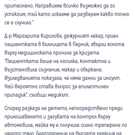
притеснено. Направихме всичко възможно да го
успокоим, тъй като искахме да разберем какво точно
се е случило.“
Д-р Маргарита Кирилова, дежурният лекар, приел
пациентката в болницата в Перник, хвърли яснота
върху медицинската причина за кризата.
“Пациентката беше на носилка, контактна и
възстановила съзнание, макар и объркана.
Изследванията показаха, че няма данни за инсулт.
Най-вероятно става въпрос за епилептичен
припадък“, съобщи медикът.
Според разказа на детето, непосредствено преди
прилошаването и загубата на контрол върху
автомобила, майка му е получила силно треперене по
цялото тяло. Благодарение на бързата реакция на