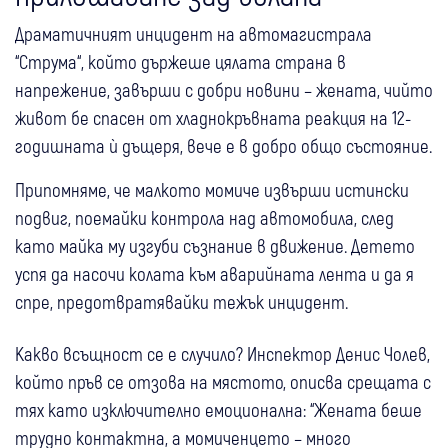
Драматичният инцидент на автомагистрала
“Струма“, който държеше цялата страна в
напрежение, завърши с добри новини – жената, чийто
живот бе спасен от хладнокръвната реакция на 12-
годишната ѝ дъщеря, вече е в добро общо състояние.
Припомняме, че малкото момиче извърши истински
подвиг, поемайки контрола над автомобила, след
като майка му изгуби съзнание в движение. Детето
успя да насочи колата към аварийната лента и да я
спре, предотвратявайки тежък инцидент.
Какво всъщност се е случило? Инспектор Денис Чолев,
който пръв се отзова на мястото, описва срещата с
тях като изключително емоционална: “Жената беше
трудно контактна, а момиченцето – много