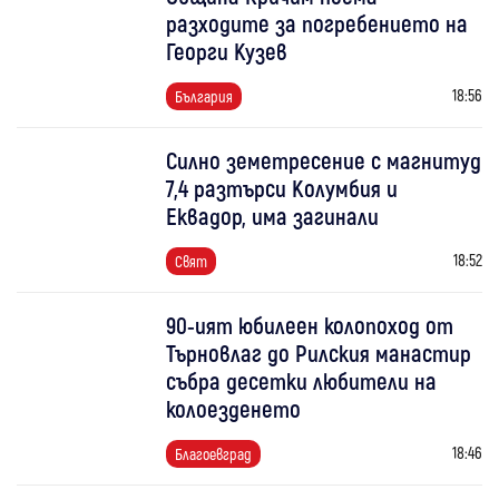
разходите за погребението на
Георги Кузев
18:56
България
Силно земетресение с магнитуд
7,4 разтърси Колумбия и
Еквадор, има загинали
18:52
Свят
90-ият юбилеен колопоход от
Търновлаг до Рилския манастир
събра десетки любители на
колоезденето
18:46
Благоевград