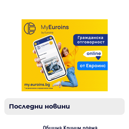
и антидрон системи
Последни новини
Община Кричим поема