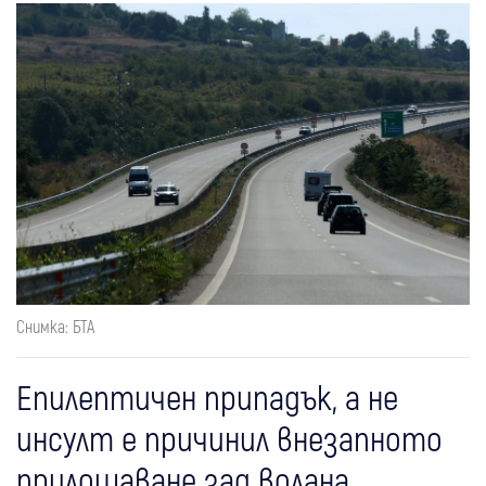
Снимка: БТА
Епилептичен припадък, а не
инсулт е причинил внезапното
прилошаване зад волана