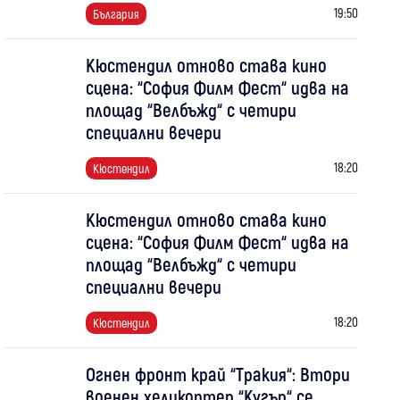
19:50
България
Кюстендил отново става кино
сцена: “София Филм Фест“ идва на
площад “Велбъжд“ с четири
специални вечери
18:20
Кюстендил
Кюстендил отново става кино
сцена: “София Филм Фест“ идва на
площад “Велбъжд“ с четири
специални вечери
18:20
Кюстендил
Огнен фронт край “Тракия“: Втори
военен хеликоптер “Кугър“ се