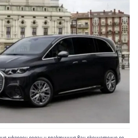
я луксозен седан и практичния ван окончателно се