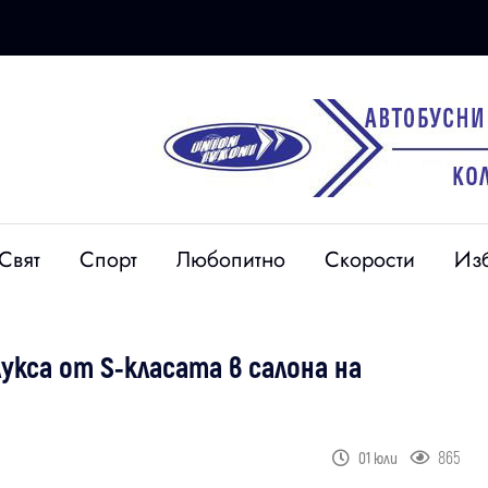
Свят
Спорт
Любопитно
Скорости
Из
укса от S-класата в салона на
865
01 юли