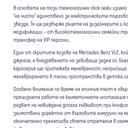
В основата на този технологичен скок лежи изцяло
"на чисто" единствено за електрическите търговс
звезда. Тя ще развърже ръцете на дизайнерите и
модификации – от високотехнологични семейни тра
трансфер на VIP персони.
Един от скритите козове на Mercedes-Benz VLE, к
джунгла, е внедряването на завиваща задна ос. Бл
каросерия ще притежава маневреност, неприсъща 
маневрирането в тесни пространства в детска иг
Особено внимание по време на епичния тест е об
прецизната работа на климатичната инсталация 
радват на невиждана досега гъвкавост при конфиг
заимствани директно от върховите лимузини на м
окончателно пренаписва своята стратегия в сегме