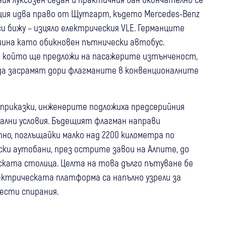
ия идва право от Щутгарт, където Mercedes-Benz
 бижу – изцяло електрическия VLE. Германците
ина като обикновен пътнически автобус.
а, който ще предложи на пасажерите изтънченост,
да засрамят дори флагманите в конвенционалните
и приказки, инженерите подложиха предсерийния
ални условия. Бъдещият флагман направи
о, поглъщайки малко над 2200 километра по
ки аутобани, през острите завои на Алпите, до
ската столица. Целта на това дълго пътуване бе
лектрическата платформа са напълно узрели за
ести спирания.