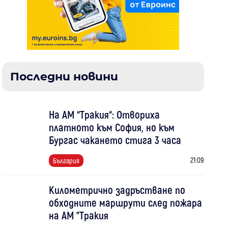
Последни новини
На АМ “Тракия“: Отвориха
платното към София, но към
Бургас чакането стига 3 часа
21:09
България
Километрично задръстване по
обходните маршрути след пожара
на АМ "Тракия