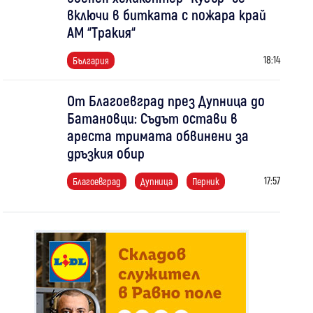
включи в битката с пожара край
АМ “Тракия“
18:14
България
От Благоевград през Дупница до
Батановци: Съдът остави в
ареста тримата обвинени за
дръзкия обир
17:57
Благоевград
Дупница
Перник