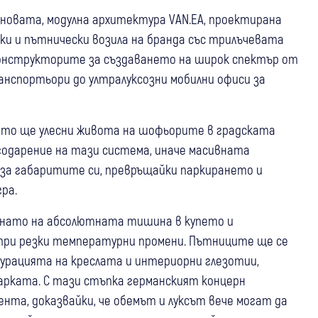
 новата, модулна архитектура VAN.EA, проектирана
ки и пътнически возила на бранда със трилъчевата
 конструкторите за създаването на широк спектър от
нспортьори до ултралуксозни мобилни офиси за
ойто ще улесни живота на шофьорите в градската
агодарение на тази система, иначе масивната
за габаритите си, превръщайки паркирането и
ра.
ърнато на абсолютната тишина в купето и
при резки температурни промени. Пътниците ще се
урацията на креслата и интериорни глезотии,
арката. С тази стъпка германският концерн
нта, доказвайки, че обемът и луксът вече могат да