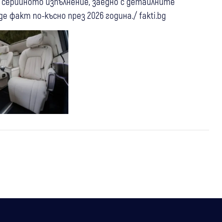
 серийното изпълнение, заедно с детайлните
 факт по-късно през 2026 година./ fakti.bg
26 апр
Скорости
Запознайте се с първата
електрическа C-Class