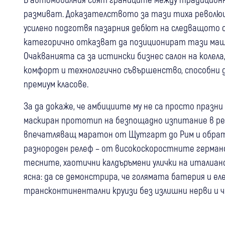
размиват. Доказателството за тази тиха революц
усилено подготвя пазарния дебют на следващото си
категорично отказват да позиционират тази маш
Очакванията са за истински бизнес салон на колел
комфорт и технологично съвършенство, способни 
премиум класове.
За да докаже, че амбициите му не са просто празн
маскиран прототип на безпощадно изпитание в ре
впечатляващ маратон от Щутгарт до Рим и обратн
разнороден релеф – от високоскоростните германс
тесните, хаотични калдъръмени улички на италиан
ясна: да се демонстрира, че голямата батерия и е
трансконтинентални круизи без излишни нерви и ч