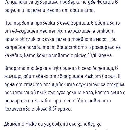
Сандански са извършили проверки на две жилища в
различни населени места от общината.
При първата проверка в село Зорница, в обитавано
от 40-годишен местен жител жилище, е открит
найлонов плик със суха зелена тревиста маса. При
направен полеви тест веществото е реагирало на
канабис, като количеството е около 10,48 грама.
Втората проверка е извършена в село Лозеница, в
жилище, обитавано от 36-годишен мъж от София. В
една от стаите полицейските служители са открили
полиетиленов плик със суха зелена маса, която също е
реагирала на канабис при тест. Установеното
количество е около 8,67 грама.
Двамата мъже са задържани със заповед за