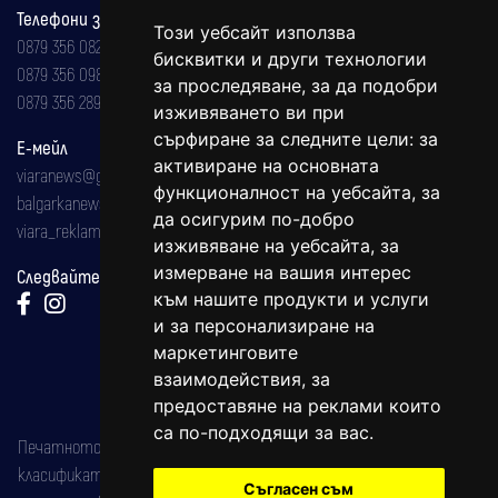
Телефони за реклама и абонаменти
Този уебсайт използва
0879 356 082
бисквитки и други технологии
0879 356 098
за проследяване, за да подобри
0879 356 289
изживяването ви при
сърфиране за следните цели:
за
Е-мейл
активиране на основната
viaranews@gmail.com
функционалност на уебсайта
,
за
balgarkanews@gmail.com
да осигурим по-добро
viara_reklama@mail.bg
изживяване на уебсайта
,
за
измерване на вашия интерес
Следвайте ни:
към нашите продукти и услуги
и за персонализиране на
маркетинговите
взаимодействия
,
за
предоставяне на реклами които
са по-подходящи за вас
.
Печатното издание на вестника е регистрирано в националния
класификатор на печатните издания (Българска национална
Съгласен съм