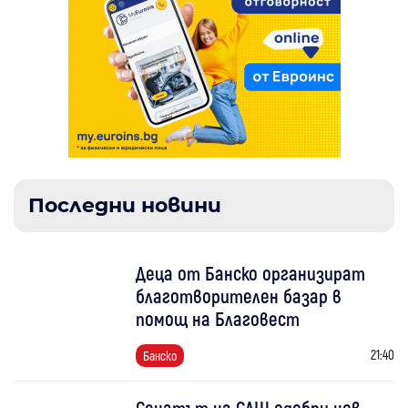
Последни новини
Деца от Банско организират
благотворителен базар в
помощ на Благовест
21:40
Банско
Сенатът на САЩ одобри нов