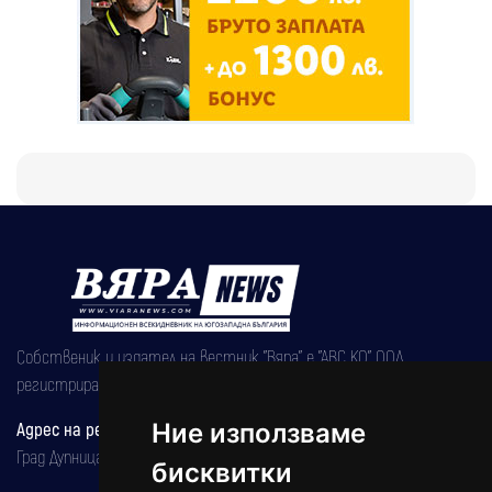
Собственик и издател на вестник "Вяра" е "АВС КО" ООД,
регистрирана на 08.05.2002 година.
Ние използваме
Адрес на редакцията
Град Дупница, ул.''Христо Ботев" 43
бисквитки