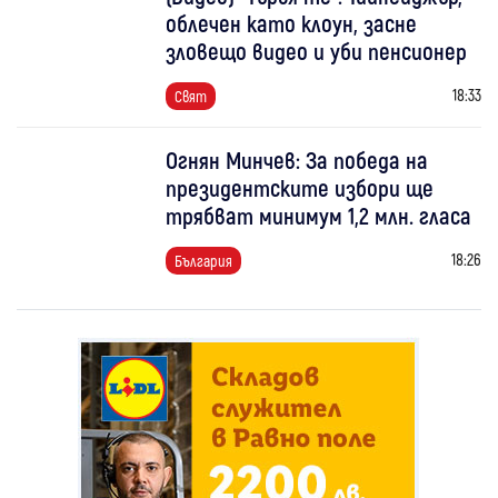
облечен като клоун, засне
зловещо видео и уби пенсионер
18:33
Свят
Огнян Минчев: За победа на
президентските избори ще
трябват минимум 1,2 млн. гласа
18:26
България