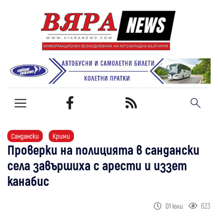
Сандански
Крими
Проверки на полицията в сандански
села завършиха с арести и иззет
канабис
623
01 юли