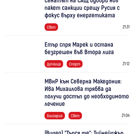
пакет санкции срещу Русия с
фокус върху енергетиката
21:31
Свят
Етър спря Марек и остана
безгрешен във Втора лига
21:12
Дупница
Спорт
МВнР към Северна Македония:
Ива Михаилова трябва да
получи достъп до необходимото
лечение
21:04
България
Свят
(Видео) "Търся те": Тийнейджър,