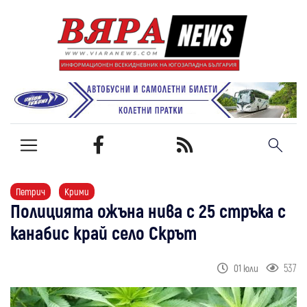
Петрич
Крими
Полицията ожъна нива с 25 стръка с
канабис край село Скрът
537
01 юли