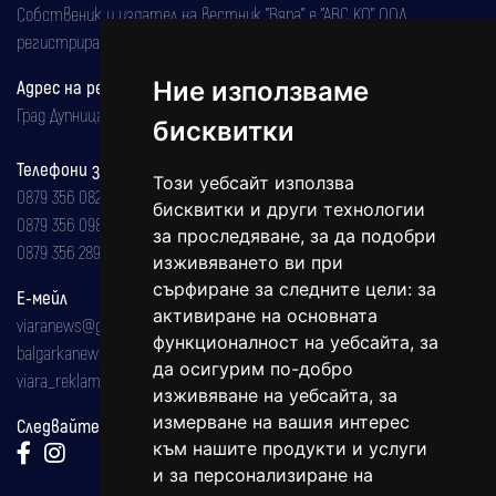
Собственик и издател на вестник "Вяра" е "АВС КО" ООД,
регистрирана на 08.05.2002 година.
Ние използваме
Адрес на редакцията
Град Дупница, ул.''Христо Ботев" 43
бисквитки
Телефони за реклама и абонаменти
Този уебсайт използва
0879 356 082
бисквитки и други технологии
0879 356 098
за проследяване, за да подобри
0879 356 289
изживяването ви при
сърфиране за следните цели:
за
Е-мейл
активиране на основната
viaranews@gmail.com
функционалност на уебсайта
,
за
balgarkanews@gmail.com
да осигурим по-добро
viara_reklama@mail.bg
изживяване на уебсайта
,
за
измерване на вашия интерес
Следвайте ни:
към нашите продукти и услуги
и за персонализиране на