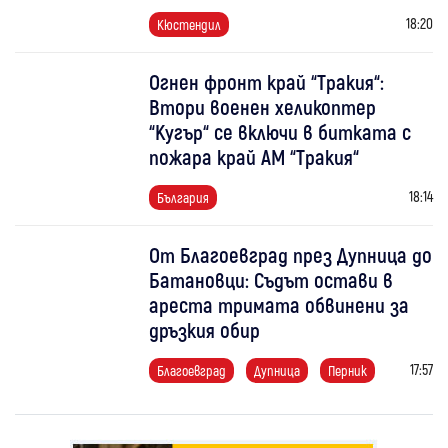
18:20
Кюстендил
Огнен фронт край “Тракия“:
Втори военен хеликоптер
“Кугър“ се включи в битката с
пожара край АМ “Тракия“
18:14
България
От Благоевград през Дупница до
Батановци: Съдът остави в
ареста тримата обвинени за
дръзкия обир
17:57
Благоевград
Дупница
Перник