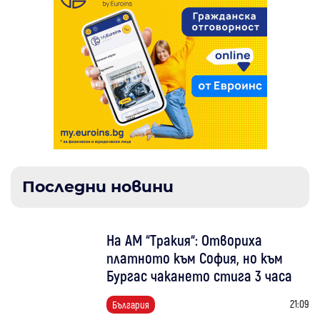
Последни новини
На АМ “Тракия“: Отвориха
платното към София, но към
Бургас чакането стига 3 часа
21:09
България