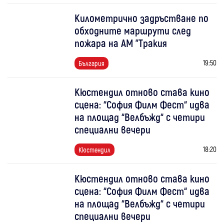
Километрично задръстване по
обходните маршрути след
пожара на АМ "Тракия
19:50
България
Кюстендил отново става кино
сцена: “София Филм Фест“ идва
на площад “Велбъжд“ с четири
специални вечери
18:20
Кюстендил
Кюстендил отново става кино
сцена: “София Филм Фест“ идва
на площад “Велбъжд“ с четири
специални вечери