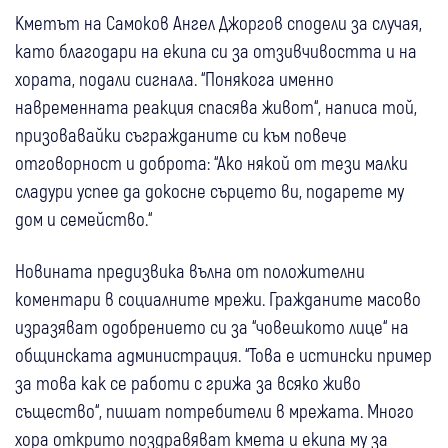
Кметът на Самоков Ангел Джоргов сподели за случая,
като благодари на екипа си за отзивчивостта и на
хората, подали сигнала. “Понякога именно
навременната реакция спасява живот“, написа той,
призовавайки съгражданите си към повече
отговорност и доброта: “Ако някой от тези малки
сладури успее да докосне сърцето ви, подарете му
дом и семейство.“
Новината предизвика вълна от положителни
коментари в социалните мрежи. Гражданите масово
изразяват одобрението си за “човешкото лице“ на
общинската администрация. “Това е истински пример
за това как се работи с грижа за всяко живо
същество“, пишат потребители в мрежата. Много
хора открито поздравяват кмета и екипа му за