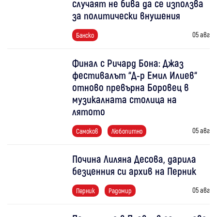
случаят не бива да се използва
за политически внушения
05 авг
Банско
Финал с Ричард Бона: Джаз
фестивалът “Д-р Емил Илиев“
отново превърна Боровец в
музикалната столица на
лятото
05 авг
Самоков
Любопитно
Почина Лиляна Десова, дарила
безценния си архив на Перник
05 авг
Перник
Радомир