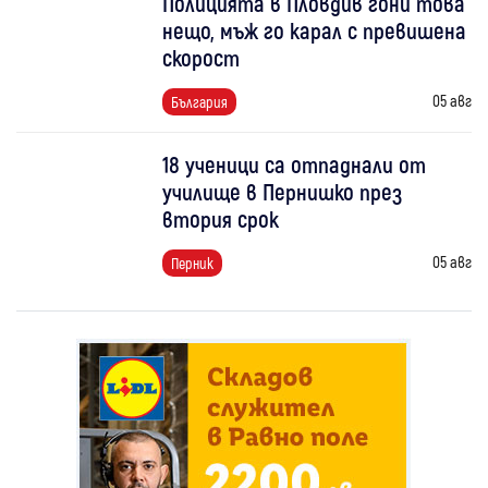
Полицията в Пловдив гони това
нещо, мъж го карал с превишена
скорост
05 авг
България
18 ученици са отпаднали от
училище в Пернишко през
втория срок
05 авг
Перник