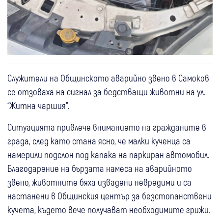
Служители на Общинското аварийно звено в Самоков
се отзоваха на сигнал за бедстващи животни на ул.
“Житна чаршия“.
Ситуацията привлече вниманието на гражданите в
града, след като стана ясно, че малки кученца са
намерили подслон под капака на паркиран автомобил.
Благодарение на бързата намеса на аварийното
звено, животните бяха извадени невредими и са
настанени в Общинския център за безстопанствени
кучета, където вече получават необходимите грижи.