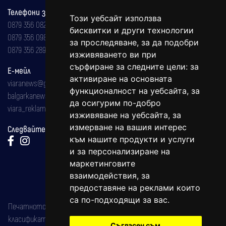
Телефони за реклама и абонаменти
Този уебсайт използва
0879 356 082
бисквитки и други технологии
0879 356 098
за проследяване, за да подобри
0879 356 289
изживяването ви при
сърфиране за следните цели:
за
Е-мейл
активиране на основната
viaranews@gmail.com
функционалност на уебсайта
,
за
balgarkanews@gmail.com
да осигурим по-добро
viara_reklama@mail.bg
изживяване на уебсайта
,
за
измерване на вашия интерес
Следвайте ни:
към нашите продукти и услуги
и за персонализиране на
маркетинговите
взаимодействия
,
за
предоставяне на реклами които
са по-подходящи за вас
.
Печатното издание на вестника е регистрирано в националния
класификатор на печатните издания (Българска национална
Съгласен съм