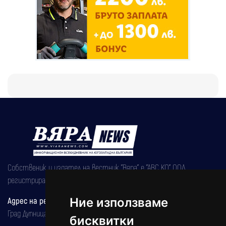
Собственик и издател на вестник "Вяра" е "АВС КО" ООД,
регистрирана на 08.05.2002 година.
Адрес на редакцията
Ние използваме
Град Дупница, ул.''Христо Ботев" 43
бисквитки