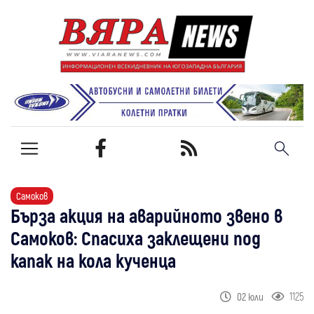
Самоков
Бърза акция на аварийното звено в
Самоков: Спасиха заклещени под
капак на кола кученца
1125
02 юли