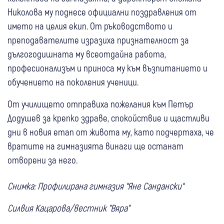
Николова му поднесе официални поздравления от
името на целия екип. От ръководството и
преподавателите изразиха признателност за
дългогодишната му всеотдайна работа,
професионализъм и приноса му към възпитанието и
обучението на поколения ученици.
От училището отправиха пожелания към Петър
Додушев за крепко здраве, спокойствие и щастливи
дни в новия етап от живота му, като подчертаха, че
вратите на гимназията винаги ще останат
отворени за него.
Снимка: Профилирана гимназия “Яне Сандански“
Силвия Кацарова/вестник "Вяра"