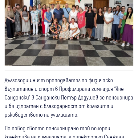
Дългогодишният преподавател по физическо
възпитание и спорт в Профилирана гимназия “Яне
Сандански“ в Сандански Петър Додушев се пенсионира
и бе изпратен с благодарност от колегите и
ръководството на училището.
По повод своето пенсиониране той почерпи
колектива на гимназията, а директорът Снежана