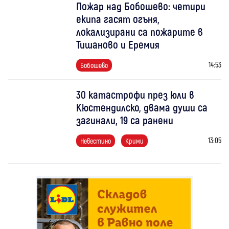
Пожар над Бобошево: четири
екипа гасят огъня,
локализирани са пожарите в
Тишаново и Еремия
14:53
Бобошево
30 катастрофи през юли в
Кюстендилско, двама души са
загинали, 19 са ранени
13:05
Невестино
Крими