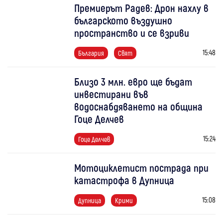
Премиерът Радев: Дрон нахлу в
българското въздушно
пространство и се взриви
15:48
България
Свят
Близо 3 млн. евро ще бъдат
инвестирани във
водоснабдяването на община
Гоце Делчев
15:24
Гоце Делчев
Мотоциклетист пострада при
катастрофа в Дупница
15:08
Дупница
Крими