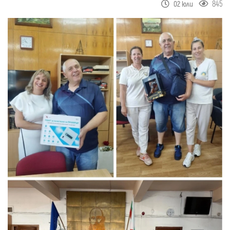
845
02 юли