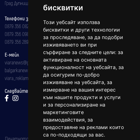
Град Дупница, ул.''Христо Ботев" 43
бисквитки
Телефони за реклама и абонаменти
Този уебсайт използва
0879 356 082
бисквитки и други технологии
0879 356 098
за проследяване, за да подобри
0879 356 289
изживяването ви при
сърфиране за следните цели:
за
Е-мейл
активиране на основната
viaranews@gmail.com
функционалност на уебсайта
,
за
balgarkanews@gmail.com
да осигурим по-добро
viara_reklama@mail.bg
изживяване на уебсайта
,
за
измерване на вашия интерес
Следвайте ни:
към нашите продукти и услуги
и за персонализиране на
маркетинговите
взаимодействия
,
за
предоставяне на реклами които
са по-подходящи за вас
.
Печатното издание на вестника е регистрирано в националния