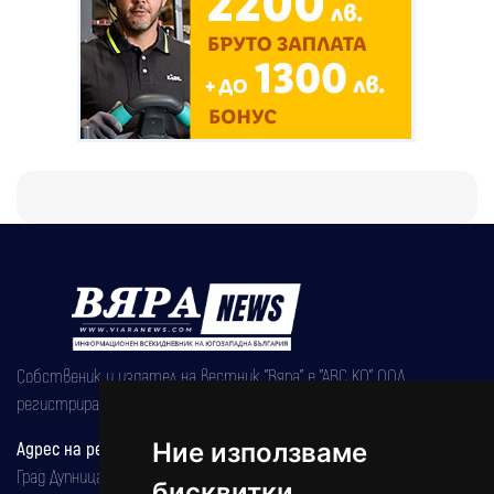
Собственик и издател на вестник "Вяра" е "АВС КО" ООД,
регистрирана на 08.05.2002 година.
Ние използваме
Адрес на редакцията
Град Дупница, ул.''Христо Ботев" 43
бисквитки