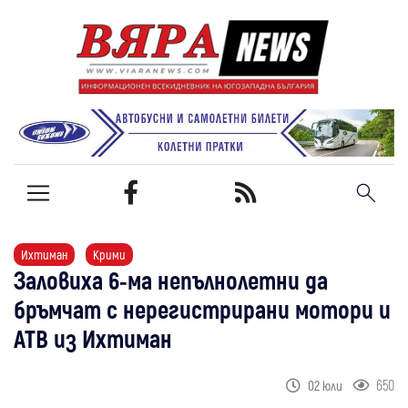
Ихтиман
Крими
Заловиха 6-ма непълнолетни да
бръмчат с нерегистрирани мотори и
АТВ из Ихтиман
650
02 юли