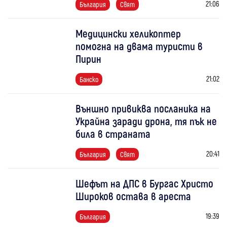
21:06
България
Свят
Медицински хеликоптер
помогна на двама туристи в
Пирин
21:02
Банско
Външно привиква посланика на
Украйна заради дрона, тя пък не
била в страната
20:41
България
Свят
Шефът на ДПС в Бургас Христо
Широков остава в ареста
19:39
България