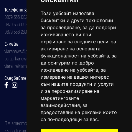
Телефони за реклама и абонаменти
Този уебсайт използва
0879 356 082
бисквитки и други технологии
0879 356 098
за проследяване, за да подобри
0879 356 289
изживяването ви при
сърфиране за следните цели:
за
Е-мейл
активиране на основната
viaranews@gmail.com
функционалност на уебсайта
,
за
balgarkanews@gmail.com
да осигурим по-добро
viara_reklama@mail.bg
изживяване на уебсайта
,
за
измерване на вашия интерес
Следвайте ни:
към нашите продукти и услуги
и за персонализиране на
маркетинговите
взаимодействия
,
за
предоставяне на реклами които
са по-подходящи за вас
.
Печатното издание на вестника е регистрирано в националния
класификатор на печатните издания (Българска национална