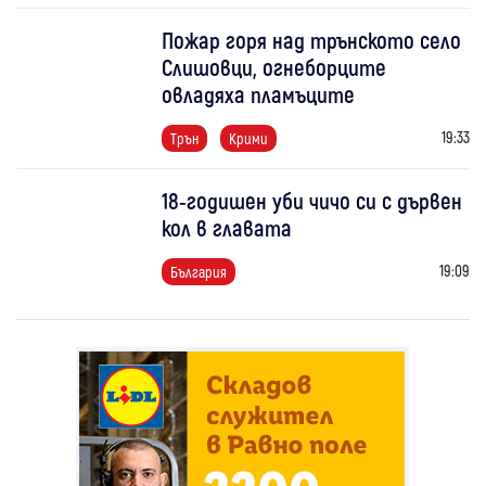
Пожар горя над трънското село
Слишовци, огнеборците
овладяха пламъците
19:33
Трън
Крими
18-годишен уби чичо си с дървен
кол в главата
19:09
България