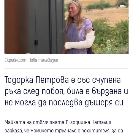
Скрийншот: Нова телевизия
Тодорка Петрова е със счупена
ръка след побоя, била е вързана и
не могла да последва дъщеря си
Майката на отвлечената 11-годишна Наталия
разказа, че момичето тръгнало с похитителя, за да