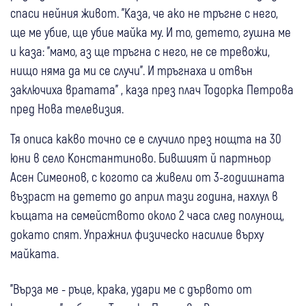
спаси нейния живот. "Каза, че ако не тръгне с него,
ще ме убие, ще убие майка му. И то, детето, гушна ме
и каза: "мамо, аз ще тръгна с него, не се тревожи,
нищо няма да ми се случи". И тръгнаха и отвън
заключиха вратата" , каза през плач Тодорка Петрова
пред Нова телевизия.
Тя описа какво точно се е случило през нощта на 30
юни в село Константиново. Бившият й партньор
Асен Симеонов, с когото са живели от 3-годишната
възраст на детето до април тази година, нахлул в
къщата на семейството около 2 часа след полунощ,
докато спят. Упражнил физическо насилие върху
майката.
"Върза ме - ръце, крака, удари ме с дървото от