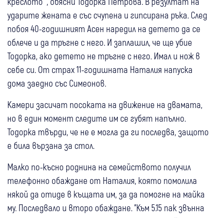
креслото" , обясни Тодорка Петрова. В резултат на
ударите жената е със счупена и гипсирана ръка. След
побоя 40-годишният Асен наредил на детето да се
облече и да тръгне с него. И заплашил, че ще убие
Тодорка, ако детето не тръгне с него. Имал и нож в
себе си. От страх 11-годишната Наталия напуска
дома заедно със Симеонов.
Камери засичат посоката на движение на двамата,
но в един момент следите им се губят напълно.
Тодорка твърди, че не е могла да ги последва, защото
е била вързана за стол.
Малко по-късно роднина на семейството получил
телефонно обаждане от Наталия, която помолила
някой да отиде в къщата им, за да помогне на майка
му. Последвало и второ обаждане. "Към 5.15 пак звънна