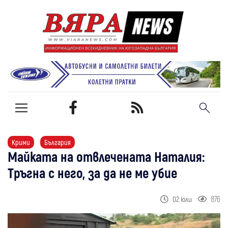
Крими
България
Майката на отвлечената Наталия:
Тръгна с него, за да не ме убие
876
02 юли