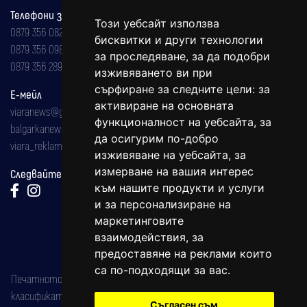
Телефони за реклама и абонаменти
Този уебсайт използва
0879 356 082
бисквитки и други технологии
0879 356 098
за проследяване, за да подобри
0879 356 289
изживяването ви при
сърфиране за следните цели:
за
Е-мейл
активиране на основната
viaranews@gmail.com
функционалност на уебсайта
,
за
balgarkanews@gmail.com
да осигурим по-добро
viara_reklama@mail.bg
изживяване на уебсайта
,
за
измерване на вашия интерес
Следвайте ни:
към нашите продукти и услуги
и за персонализиране на
маркетинговите
взаимодействия
,
за
предоставяне на реклами които
са по-подходящи за вас
.
Печатното издание на вестника е регистрирано в националния
класификатор на печатните издания (Българска национална
Съгласен съм