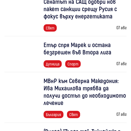
Сенатът на САЩ одобри нов
пакет санкции срещу Русия с
фокус върху енергетиката
07 авг
Свят
Етър спря Марек и остана
безгрешен във Втора лига
07 авг
Дупница
Спорт
МВнР към Северна Македония:
Ива Михаилова трябва да
получи достъп до необходимото
лечение
07 авг
България
Свят