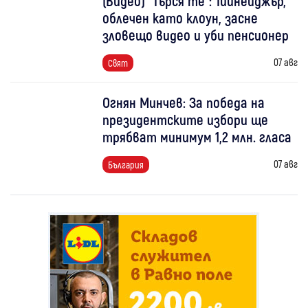
(Видео) "Търся те": Тийнейджър,
облечен като клоун, засне
зловещо видео и уби пенсионер
07 авг
Свят
Огнян Минчев: За победа на
президентските избори ще
трябват минимум 1,2 млн. гласа
07 авг
България