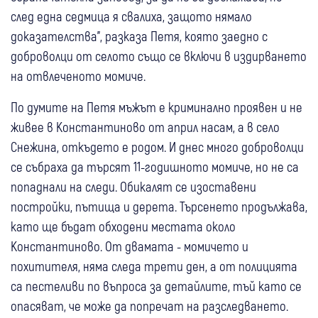
след една седмица я свалиха, защото нямало
доказателства", разказа Петя, която заедно с
доброволци от селото също се включи в издирването
на отвлеченото момиче.
По думите на Петя мъжът е криминално проявен и не
живее в Константиново от април насам, а в село
Снежина, откъдето е родом. И днес много доброволци
се събраха да търсят 11-годишното момиче, но не са
попаднали на следи. Обикалят се изоставени
постройки, пътища и дерета. Търсенето продължава,
като ще бъдат обходени местата около
Константиново. От двамата - момичето и
похитителя, няма следа трети ден, а от полицията
са пестеливи по въпроса за детайлите, тъй като се
опасяват, че може да попречат на разследването.