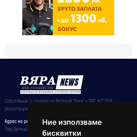
Собственик и издател на вестник "Вяра" е "АВС КО" ООД,
регистрирана на 08.05.2002 година.
Ние използваме
Адрес на редакцията
Град Дупница, ул.''Христо Ботев" 43
бисквитки