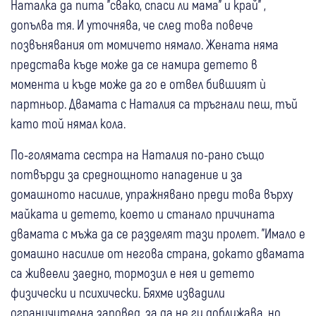
Наталка да пита "свако, спаси ли мама" и край" ,
допълва тя. И уточнява, че след това повече
позвънявания от момичето нямало. Жената няма
представа къде може да се намира детето в
момента и къде може да го е отвел бившият ѝ
партньор. Двамата с Наталия са тръгнали пеш, тъй
като той нямал кола.
По-голямата сестра на Наталия по-рано също
потвърди за среднощното нападение и за
домашното насилие, упражнявано преди това върху
майката и детето, което и станало причината
двамата с мъжа да се разделят тази пролет. "Имало е
домашно насилие от негова страна, докато двамата
са живеели заедно, тормозил е нея и детето
физически и психически. Бяхме извадили
ограничителна заповед, за да не ги доближава, но