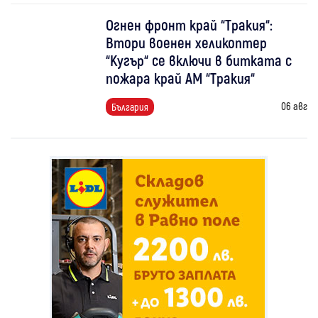
Огнен фронт край “Тракия“:
Втори военен хеликоптер
“Кугър“ се включи в битката с
пожара край АМ “Тракия“
06 авг
България