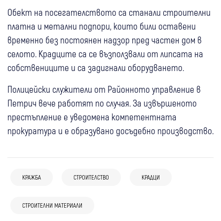
Обект на посегателството са станали строителни
платна и метални подпори, които били оставени
временно без постоянен надзор пред частен дом в
селото. Крадците са се възползвали от липсата на
собствениците и са задигнали оборудването.
Полицейски служители от Районното управление в
Петрич вече работят по случая. За извършеното
престъпление е уведомена компетентната
прокуратура и е образувано досъдебно производство.
КРАЖБА
СТРОИТЕЛСТВО
КРАДЦИ
03 авг
Самоков
Крими
04 авг
Благоевград
Крими
03 авг
Перник
Крими
Криминално проявена самоковка открадна
Нощна кражба в Благоевград: 18-годишен
30 юли
Благоевград
Перник
Крими
31 юли
Благоевград
СТРОИТЕЛНИ МАТЕРИАЛИ
Перник
Крими
Арестуваха 63-годишен перничанин
170 евро от дом, върна парите и получи 72
отмъкна чанта от маса в заведение
МВР разкри подробности за открития