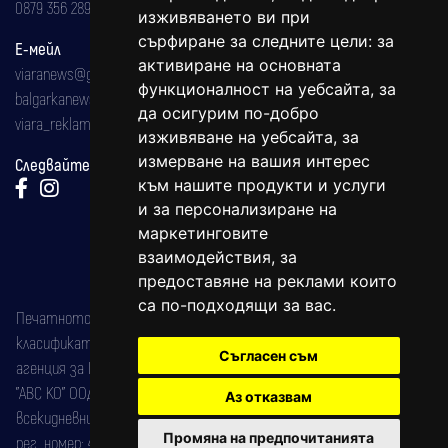
0879 356 289
изживяването ви при
сърфиране за следните цели:
за
Е-мейл
активиране на основната
viaranews@gmail.com
функционалност на уебсайта
,
за
balgarkanews@gmail.com
да осигурим по-добро
viara_reklama@mail.bg
изживяване на уебсайта
,
за
измерване на вашия интерес
Следвайте ни:
към нашите продукти и услуги
и за персонализиране на
маркетинговите
взаимодействия
,
за
предоставяне на реклами които
са по-подходящи за вас
.
Печатното издание на вестника е регистрирано в националния
класификатор на печатните издания (Българска национална
Съгласен съм
агенция за ISSN) под номер: ISSN 1312-4722.
"АВС КО" ООД е притежател на марката: Вяра информационен
Аз отказвам
всекидневник на югозападна България, със свидетелство за марка
Промяна на предпочитанията
рег. номер: 47857/11.05.2004 година.