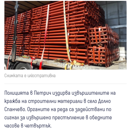
Снимката е илюстративна
Полицията в Петрич издирва извършителите на
кражба на строителни материали в село Долно
Спанчево. Органите на реда са задействани по
сигнал за извършено престъпление в обедните
часове в четвъртък.