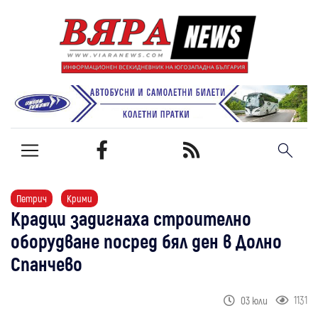
Петрич
Крими
Крадци задигнаха строително
оборудване посред бял ден в Долно
Спанчево
1131
03 юли