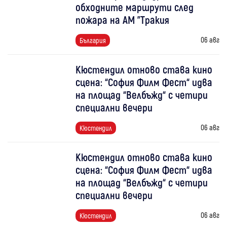
обходните маршрути след
пожара на АМ "Тракия
06 авг
България
Кюстендил отново става кино
сцена: “София Филм Фест“ идва
на площад “Велбъжд“ с четири
специални вечери
06 авг
Кюстендил
Кюстендил отново става кино
сцена: “София Филм Фест“ идва
на площад “Велбъжд“ с четири
специални вечери
06 авг
Кюстендил