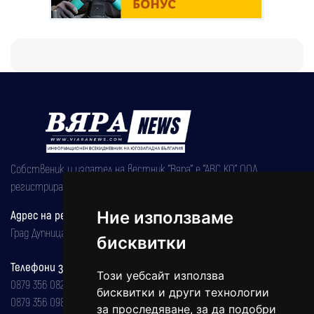
Собственик и издател на вестник "Вяра" е "АВС КО" ООД,
регистрирана на 08.05.2002 година.
Адрес на редакцията
Ние използваме
Град Дупница, ул.''Христо Ботев" 43
бисквитки
Телефони за реклама и абонаменти
Този уебсайт използва
0879 356 082
бисквитки и други технологии
0879 356 098
за проследяване, за да подобри