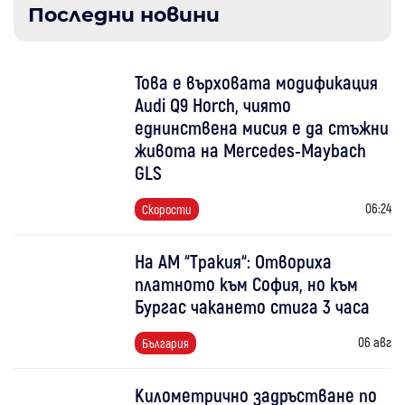
Последни новини
Това е върховата модификация
Audi Q9 Horch, чиято
еднинствена мисия е да стъжни
живота на Mercedes-Maybach
GLS
06:24
Скорости
На АМ “Тракия“: Отвориха
платното към София, но към
Бургас чакането стига 3 часа
06 авг
България
Километрично задръстване по