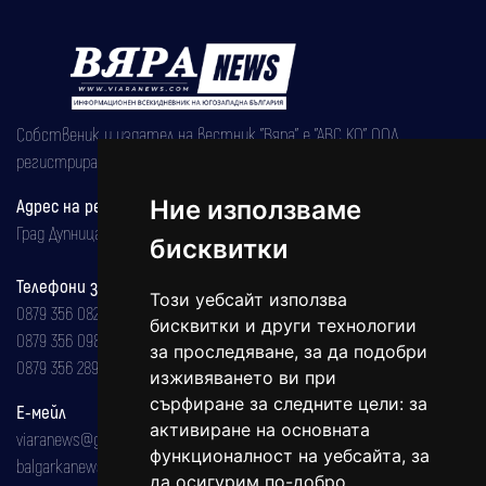
Собственик и издател на вестник "Вяра" е "АВС КО" ООД,
регистрирана на 08.05.2002 година.
Ние използваме
Адрес на редакцията
Град Дупница, ул.''Христо Ботев" 43
бисквитки
Телефони за реклама и абонаменти
Този уебсайт използва
0879 356 082
бисквитки и други технологии
0879 356 098
за проследяване, за да подобри
0879 356 289
изживяването ви при
сърфиране за следните цели:
за
Е-мейл
активиране на основната
viaranews@gmail.com
функционалност на уебсайта
,
за
balgarkanews@gmail.com
да осигурим по-добро