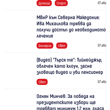
07 авг
Дупница
Спорт
МВнР към Северна Македония:
Ива Михаилова трябва да
получи достъп до необходимото
лечение
07 авг
България
Свят
(Видео) "Търся те": Тийнейджър,
облечен като клоун, засне
зловещо видео и уби пенсионер
07 авг
Свят
Огнян Минчев: За победа на
президентските избори ще
трябват минимум 1,2 млн. гласа