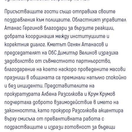
Присъстващите гости също отправиха своите
поздравления към полицаите. Областният управител
Атанас Гергинов благодари за бързите реакции,
добрата координация между институциите и
коректния диалог. Кметът Огнян Атанасов и
председателят на ОбС Димитър Велинов изразиха
задоволство от съвместното партньорство,
благодарение на което наскоро проведените масови
празници в общината са преминали напълно спокойно
и без инциденти. Представителите на
прокуратурата Албена Разсолкова и Крум Крумов
подчертаха доброто взаимодействие в името на
законността, като прокурор Разсолкова акцентира
върху смисъла от превантивната работа с
подрастващите и изрази готовност за бъдещи