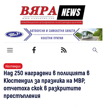
Кюстендил
Над 250 наградени в полицията в
Кюстендил за празника на МВР,
отчетоха скок в разкритите
престъпления