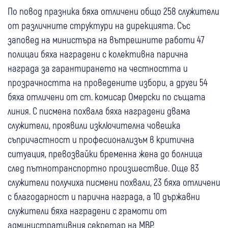
По повод празника бяха отличени общо 258 служители
от различните структури на дирекцията. Със
заповед на министъра на вътрешните работи 47
полицаи бяха наградени с колективна парична
награда за гарантирането на честността и
прозрачността на проведените избори, а други 54
бяха отличени от ст. комисар Омерски по същата
линия. С писмена похвала бяха наградени двама
служители, проявили изключителна човешка
съпричастност и професионализъм в критична
ситуация, превозвайки бременна жена до болница
след пътнотранспортно произшествие. Още 83
служители получиха писмени похвали, 23 бяха отличени
с благодарност и парична награда, а 10 държавни
служители бяха наградени с грамоти от
административния секретар на МВР.