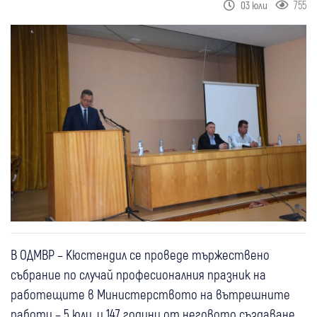
755
03 юли
В ОДМВР – Кюстендил се проведе тържествено
събрание по случай професионалния празник на
работещите в Министерството на вътрешните
работи – 5 юли, и 147 години от неговото създаване.