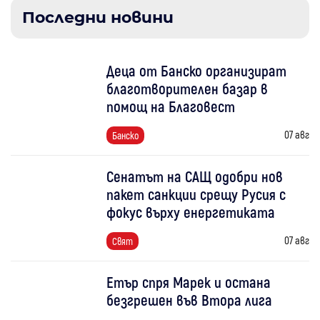
Последни новини
Деца от Банско организират
благотворителен базар в
помощ на Благовест
07 авг
Банско
Сенатът на САЩ одобри нов
пакет санкции срещу Русия с
фокус върху енергетиката
07 авг
Свят
Етър спря Марек и остана
безгрешен във Втора лига