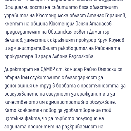
Официални гости на събитието бяха областният
управител на Кюстендилска област Атанас Гергинов,
кметът на община Кюстендил Огнян Атанасов,
председателят на Общинския съвет Димитър
Велинов, заместник окръжният прокурор Крум Крумов
и административният ръководител на Районната
прокуратура в града Албена Разсолкова.
Директорът на ОДМВР ст. комисар Райчо Омерски се
обърна към служителите с благодарност за
денонощния им труд в борбата с престъпността, за
осигуряването на сигурност за гражданите и за
качественото им административно обслужване.
Като конкретен повод за удовлетворение той
изтъкна факта, че за първото полугодие на
годината процентът на разкриваемост на