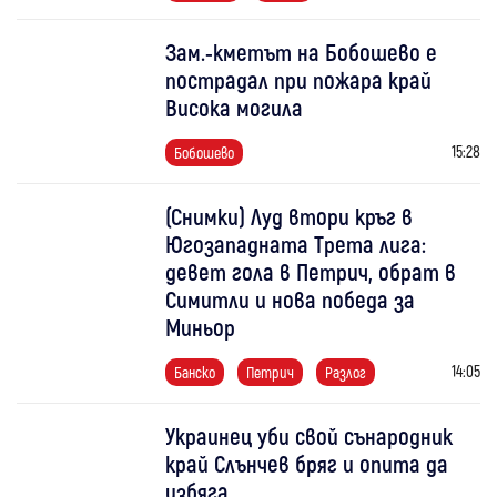
Зам.-кметът на Бобошево е
пострадал при пожара край
Висока могила
15:28
Бобошево
(Снимки) Луд втори кръг в
Югозападната Трета лига:
девет гола в Петрич, обрат в
Симитли и нова победа за
Миньор
14:05
Банско
Петрич
Разлог
Украинец уби свой сънародник
край Слънчев бряг и опита да
избяга