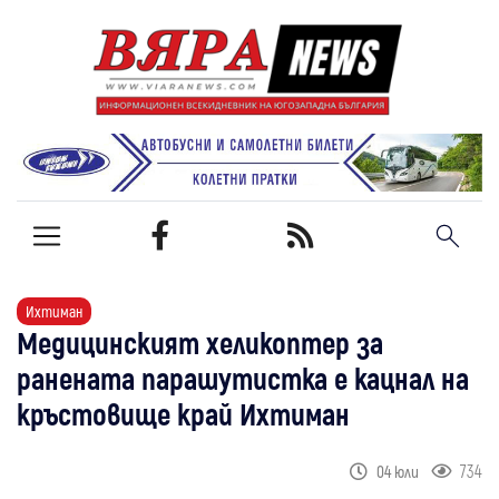
Ихтиман
Медицинският хеликоптер за
ранената парашутистка е кацнал на
кръстовище край Ихтиман
734
04 юли