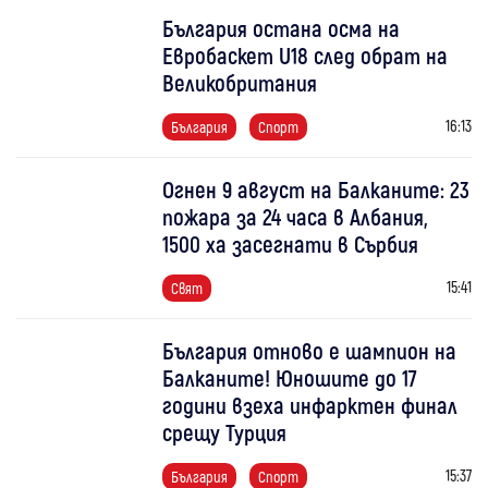
България остана осма на
Евробаскет U18 след обрат на
Великобритания
16:13
България
Спорт
Огнен 9 август на Балканите: 23
пожара за 24 часа в Албания,
1500 ха засегнати в Сърбия
15:41
Свят
България отново е шампион на
Балканите! Юношите до 17
години взеха инфарктен финал
срещу Турция
15:37
България
Спорт