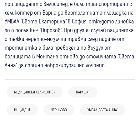
при инцидент с велосипед, е било транспортирано с
хеликоптер от Варна до вертолетната площадка на
УМБАЛ “Света Екатерина“ в София, откъдето линейка
го е поела към “Пирогов“. При другия случай пациентка
с тежка черепно-мозъчна травма след падане от
тротинетка е била превозена по въздух от
болницата в Монтана отново до столичната “Света
Анна“ за спешно неврохирургично лечение.
08 авг
България
Свят
10:41
България
МЕДИЦИНСКИ ХЕЛИКОПТЕР
ПАРАШУТ
Украйна увери, че не е атакувала
Йотова: Държавата трябва да
умишлено България и посочи войната,
подпомогне производителите на дронове
08 авг
България
ИНЦИДЕНТ
Свят
ЧЕРНЬОВО
УМБАЛ „СВЕТА АННА“
08 авг
Банско
водена от Русия, като причина за
и антидрон системи
Премиерът Радев: Дрон нахлу в
Медицински хеликоптер помогна на двама
подобни инциденти
07 авг
България
07 авг
Кюстендил
Крими
българското въздушно пространство и
туристи в Пирин
След случая с изоставеното в жегата
Момче от Кюстендил с мозъчен хематом
се взриви