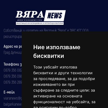
Собственик и издател на вестник "Вяра" е "АВС КО" ООД,
регистрирана на 08.05.2002 година.
Ние използваме
Адрес на редакцията
Град Дупница, ул.''Христо Ботев" 43
бисквитки
Телефони за реклама и абонаменти
Този уебсайт използва
0879 356 082
бисквитки и други технологии
0879 356 098
за проследяване, за да подобри
0879 356 289
изживяването ви при
сърфиране за следните цели:
за
Е-мейл
активиране на основната
viaranews@gmail.com
функционалност на уебсайта
,
за
balgarkanews@gmail.com
да осигурим по-добро