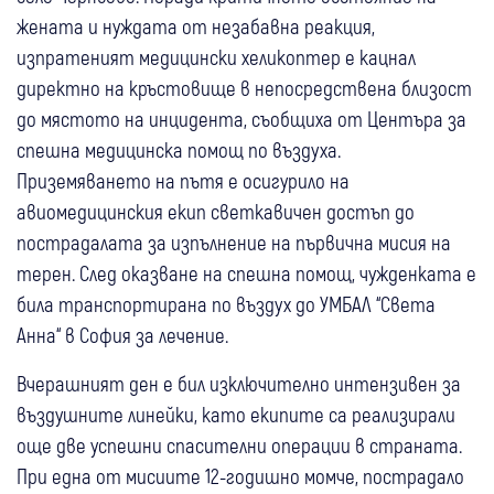
жената и нуждата от незабавна реакция,
изпратеният медицински хеликоптер е кацнал
директно на кръстовище в непосредствена близост
до мястото на инцидента, съобщиха от Центъра за
спешна медицинска помощ по въздуха.
Приземяването на пътя е осигурило на
авиомедицинския екип светкавичен достъп до
пострадалата за изпълнение на първична мисия на
терен. След оказване на спешна помощ, чужденката е
била транспортирана по въздух до УМБАЛ “Света
Анна“ в София за лечение.
Вчерашният ден е бил изключително интензивен за
въздушните линейки, като екипите са реализирали
още две успешни спасителни операции в страната.
При една от мисиите 12-годишно момче, пострадало