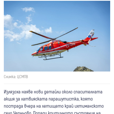
Снимка: ЦСМПВ
Излязоха наяве нови детайли около спасителната
акция за латвияската парашутистка, която
пострада вчера на летището край ихтиманското
село Черньово. Поради критичното състояние на