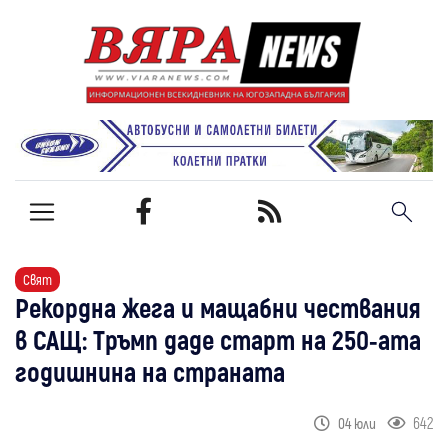
Свят
Рекордна жега и мащабни чествания
в САЩ: Тръмп даде старт на 250-ата
годишнина на страната
642
04 юли