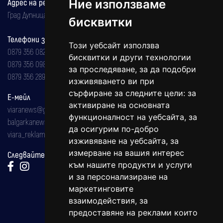
Адрес на редакцията
Ние използваме
Град Дупница, ул.''Христо Ботев" 43
бисквитки
Телефони за реклама и абонаменти
Този уебсайт използва
0879 356 082
бисквитки и други технологии
0879 356 098
за проследяване, за да подобри
0879 356 289
изживяването ви при
сърфиране за следните цели:
за
Е-мейл
активиране на основната
viaranews@gmail.com
функционалност на уебсайта
,
за
balgarkanews@gmail.com
да осигурим по-добро
viara_reklama@mail.bg
изживяване на уебсайта
,
за
измерване на вашия интерес
Следвайте ни:
към нашите продукти и услуги
и за персонализиране на
маркетинговите
взаимодействия
,
за
предоставяне на реклами които