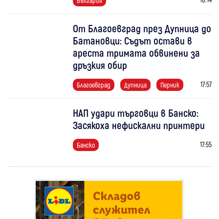
България
От Благоевград през Дупница до
Батановци: Съдът остави в
ареста тримата обвинени за
дръзкия обир
17:57
Благоевград
Дупница
Перник
НАП удари търговци в Банско:
Засякоха нефискални принтери
17:55
Банско