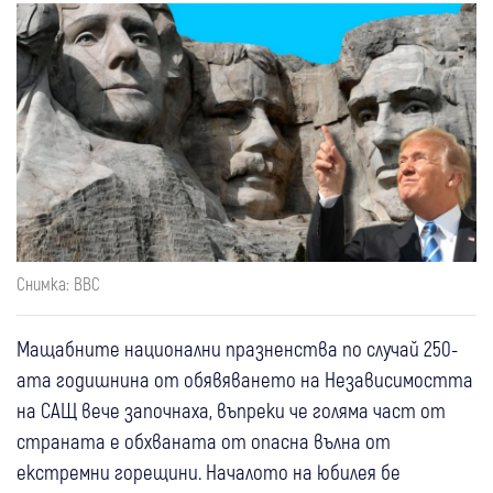
Снимка: BBC
Мащабните национални празненства по случай 250-
ата годишнина от обявяването на Независимостта
на САЩ вече започнаха, въпреки че голяма част от
страната е обхваната от опасна вълна от
екстремни горещини. Началото на юбилея бе