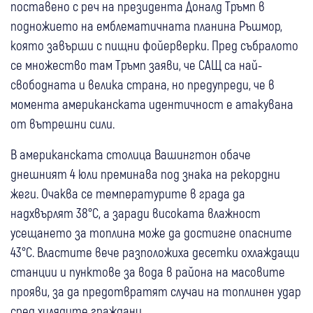
поставено с реч на президента Доналд Тръмп в
подножието на емблематичната планина Ръшмор,
която завърши с пищни фойерверки. Пред събралото
се множество там Тръмп заяви, че САЩ са най-
свободната и велика страна, но предупреди, че в
момента американската идентичност е атакувана
от вътрешни сили.
В американската столица Вашингтон обаче
днешният 4 юли преминава под знака на рекордни
жеги. Очаква се температурите в града да
надхвърлят 38°C, а заради високата влажност
усещането за топлина може да достигне опасните
43°C. Властите вече разположиха десетки охлаждащи
станции и пунктове за вода в района на масовите
прояви, за да предотвратят случаи на топлинен удар
сред хилядите граждани.