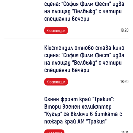
сцена: “София Филм Фест“ идва
на площад “Велбъжд“ с четири
специални вечери
18:20
Кюстендил
Кюстендил отново става кино
сцена: “София Филм Фест“ идва
на площад “Велбъжд“ с четири
специални вечери
18:20
Кюстендил
Огнен фронт край “Тракия“:
Втори военен хеликоптер
“Кугър“ се включи в битката с
пожара край АМ “Тракия“
18:14