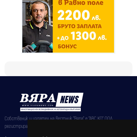
Собственик и издател на вестник "Вяра" е "АВС КО" ООД,
регистрирана на 08.05.2002 година.