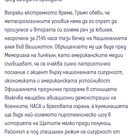
Въпреки екстремното време, Тръмп обяви, че
метеорологичните условия няма да го спрат да
произнесе и втората си голяма реч за юбилея,
насрочена за 21:45 часа тази вечер на Националната
алея във Вашингтон. Обръщението му ще бъде пред
Мемориала на Линкълн, като американските медии
съобщават, че се очаква силно патриотично
послание с акцент върху националната сигурност,
икономиката и американската устойчивост.
Официалната празнична програма в столицата
включва мащабни авиационни демонстрации на
военните, НАСА и бреговата охрана, а кулминацията
ще бъде най-голямото пиротехническо шоу в
историята на Щатите малко преди полунощ.
Районът е под специален режим на сигурност от