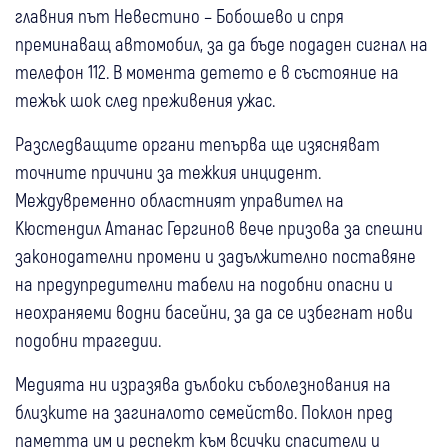
главния път Невестино – Бобошево и спря
преминаващ автомобил, за да бъде подаден сигнал на
телефон 112. В момента детето е в състояние на
тежък шок след преживения ужас.
Разследващите органи тепърва ще изясняват
точните причини за тежкия инцидент.
Междувременно областният управител на
Кюстендил Атанас Гергинов вече призова за спешни
законодателни промени и задължително поставяне
на предупредителни табели на подобни опасни и
неохраняеми водни басейни, за да се избегнат нови
подобни трагедии.
Медията ни изразява дълбоки съболезнования на
близките на загиналото семейство. Поклон пред
паметта им и респект към всички спасители и