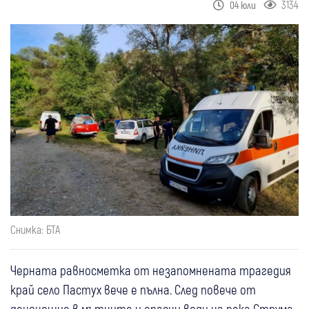
3134
04 юли
Снимка: БТА
Черната равносметка от незапомнената трагедия
край село Пастух вече е пълна. След повече от
денонощие в мътните и опасни води на река Струма,