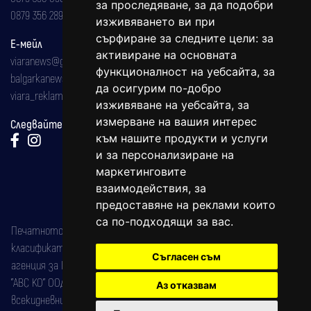
за проследяване, за да подобри
0879 356 289
изживяването ви при
сърфиране за следните цели:
за
Е-мейл
активиране на основната
viaranews@gmail.com
функционалност на уебсайта
,
за
balgarkanews@gmail.com
да осигурим по-добро
viara_reklama@mail.bg
изживяване на уебсайта
,
за
измерване на вашия интерес
Следвайте ни:
към нашите продукти и услуги
и за персонализиране на
маркетинговите
взаимодействия
,
за
предоставяне на реклами които
са по-подходящи за вас
.
Печатното издание на вестника е регистрирано в националния
класификатор на печатните издания (Българска национална
Съгласен съм
агенция за ISSN) под номер: ISSN 1312-4722.
"АВС КО" ООД е притежател на марката: Вяра информационен
Аз отказвам
всекидневник на югозападна България, със свидетелство за марка