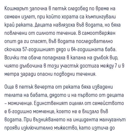
Кошмарът започна в петък следобед по време на
семеен излет, при който хората са къмпингували
край реката. Децата навлязоха във водата, но бяха
повлечени от силното течение. В самоотвержен
опит да ги спасят, във водата последователно
скочиха 57-годишният дядо и 64-годишната баба.
Всички те обаче попаднаха в капана на дълбок вир,
чиято дълбочина в този участък достига между 7 и 9
метра заради опасни подводни течения.
Още в петък вечерта от реката бяха извадени
телата на бабата, дядото и на първото от децата
– момиченце. Единственият оцелял от семейството
е 6-годишно момченце, което не е влизало във
водата. При възникването на инцидента малчуганът
прояви изключително мъжество, като изтича до