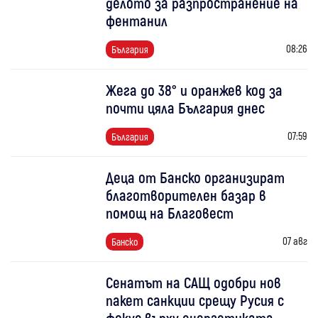
делото за разпространение на
фентанил
08:26
България
Жега до 38° и оранжев код за
почти цяла България днес
07:59
България
Деца от Банско организират
благотворителен базар в
помощ на Благовест
07 авг
Банско
Сенатът на САЩ одобри нов
пакет санкции срещу Русия с
фокус върху енергетиката