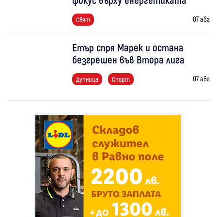
07 авг
Свят
Етър спря Марек и остана
безгрешен във Втора лига
07 авг
Дупница
Спорт