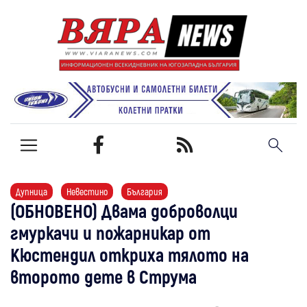
Дупница
Невестино
България
(ОБНОВЕНО) Двама доброволци
гмуркачи и пожарникар от
Кюстендил откриха тялото на
второто дете в Струма