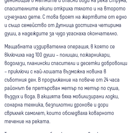
спасителните екипи откриха тялото и на второто
изчезнало дете. С това броят на жертвите от едно
и също семейство от Дупница достигна четирима
души, а надеждите за чудо угаснаха окончателно.
Мащабната издирвателна операция, в която се
включиха над 100 души – полицаи, пожарникари,
водолази, планински спасители и десетки доброволци
– приключи с най-лошата възможна новина в
съботния ден. В продължение на повече от 24 часа
районът бе претърсван метър по метър по суша,
въздух и вода. В акцията бяха мобилизирани лодки,
сонарна техника, безпилотни дронове и дори
свръхлек самолет, които обследваха коварното
течение на реката.