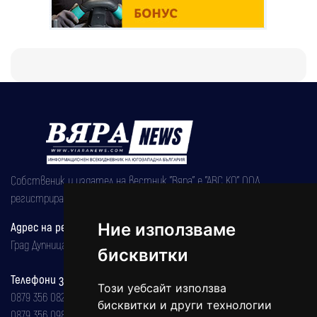
Собственик и издател на вестник "Вяра" е "АВС КО" ООД,
регистрирана на 08.05.2002 година.
Адрес на редакцията
Ние използваме
Град Дупница, ул.''Христо Ботев" 43
бисквитки
Телефони за реклама и абонаменти
Този уебсайт използва
0879 356 082
бисквитки и други технологии
0879 356 098