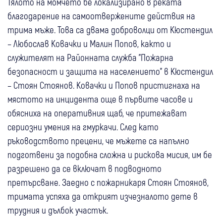
Тялото на момчето бе локализирано в реката
благодарение на самоотвержените действия на
трима мъже. Това са двама доброволци от Кюстендил
– Любослав Ковачки и Малин Попов, както и
служителят на Районната служба "Пожарна
безопасност и защита на населението" в Кюстендил
– Стоян Стоянов. Ковачки и Попов пристигнаха на
мястото на инцидента още в първите часове и
обясниха на оперативния щаб, че притежават
сериозни умения на гмуркачи. След като
ръководството прецени, че мъжете са напълно
подготвени за подобна сложна и рискова мисия, им бе
разрешено да се включат в подводното
претърсване. Заедно с пожарникаря Стоян Стоянов,
тримата успяха да открият изчезналото дете в
трудния и дълбок участък.