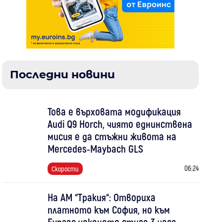
Последни новини
Това е върховата модификация
Audi Q9 Horch, чиято еднинствена
мисия е да стъжни живота на
Mercedes-Maybach GLS
06:24
Скорости
На АМ “Тракия“: Отвориха
платното към София, но към
Бургас чакането стига 3 часа