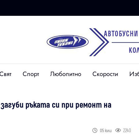
Свят
Спорт
Любопитно
Скорости
Из
 загуби ръката си при ремонт на
2240
05 юли