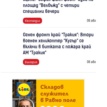
площад “Велбъжд“ с четири
специални вечери
06 авг
Кюстендил
Огнен фронт край “Тракия“: Втори
военен хеликоптер “Кугър“ се
включи в битката с пожара край
АМ “Тракия“
06 авг
България