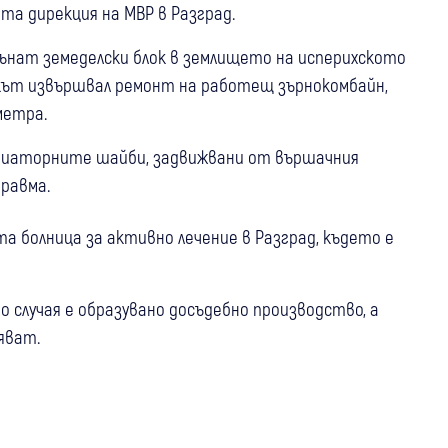
та дирекция на МВР в Разград.
ожънат земеделски блок в землището на исперихското
икът извършвал ремонт на работещ зърнокомбайн,
метра.
ариаторните шайби, задвижвани от вършачния
равма.
 болница за активно лечение в Разград, където е
о случая е образувано досъдебно производство, а
яват.