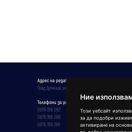
Адрес на редакцията
Град Дупница, ул.''Христо Ботев" 43
Ние използва
Телефони за реклама и абонаменти
0879 356 082
Този уебсайт използв
0879 356 098
за да подобри изживя
0879 356 289
активиране на основн