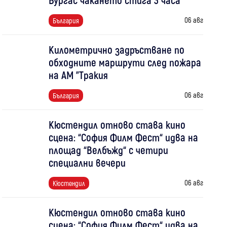
06 авг
България
Километрично задръстване по
обходните маршрути след пожара
на АМ "Тракия
06 авг
България
Кюстендил отново става кино
сцена: “София Филм Фест“ идва на
площад “Велбъжд“ с четири
специални вечери
06 авг
Кюстендил
Кюстендил отново става кино
сцена: “София Филм Фест“ идва на