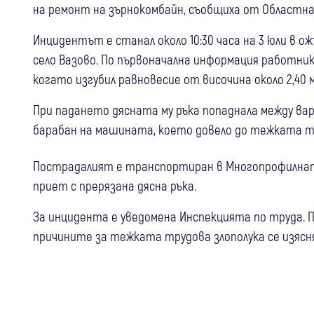
на ремонт на зърнокомбайн, съобщиха от Областна
Инцидентът е станал около 10:30 часа на 3 юли в 
село Вазово. По първоначална информация работн
когато изгубил равновесие от височина около 2,40 
При падането дясната му ръка попаднала между в
барабан на машината, което довело до тежката т
Пострадалият е транспортиран в Многопрофилната
приет с прерязана дясна ръка.
За инцидента е уведомена Инспекцията по труда. П
причините за тежката трудова злополука се изясн