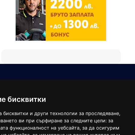
Е-мейл
Следвайте ни:
viaranews@gmail.com
balgarkanews@gmail.com
ме бисквитки
viara_reklama@mail.bg
а бисквитки и други технологии за проследяване,
ването ви при сърфиране за следните цели:
за
ата функционалност на уебсайта
,
за да осигурим