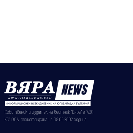
Собственик и издател на вестник "Вяра" е "АВС
КО" ООД, регистрирана на 08.05.2002 година.