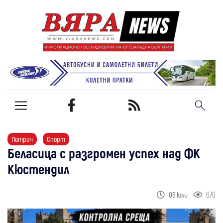
Петрич
Спорт
Беласица с разгромен успех над ФК
Кюстендил
676
05 юли