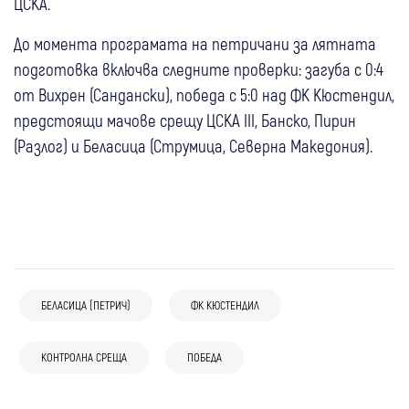
ЦСКА.
До момента програмата на петричани за лятната
подготовка включва следните проверки: загуба с 0:4
от Вихрен (Сандански), победа с 5:0 над ФК Кюстендил,
предстоящи мачове срещу ЦСКА III, Банско, Пирин
(Разлог) и Беласица (Струмица, Северна Македония).
02 авг
Кюстендил
Спорт
БЕЛАСИЦА (ПЕТРИЧ)
ФК КЮСТЕНДИЛ
30 юли
Симитли
Спорт
Драма в края: ФК Кюстендил излъга
Футболна еуфория в Полена: Фенове
Сливнишки герой с дузпа в 90-ата
26 юли
Дупница
КОНТРОЛНА СРЕЩА
Спорт
ПОБЕДА
26 юли
Перник
Спорт
отпразнуваха успеха на “Левски“ в
минута
Еуфория на старта на новия сезон!
Миньор завърши подготовката с победа
Румъния
18 юли
Спорт
23 юли
Банско
Кюстендил
Спорт