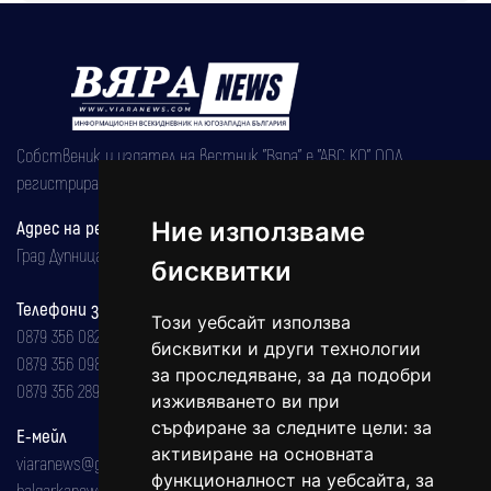
Собственик и издател на вестник "Вяра" е "АВС КО" ООД,
регистрирана на 08.05.2002 година.
Адрес на редакцията
Ние използваме
Град Дупница, ул.''Христо Ботев" 43
бисквитки
Телефони за реклама и абонаменти
Този уебсайт използва
0879 356 082
бисквитки и други технологии
0879 356 098
за проследяване, за да подобри
0879 356 289
изживяването ви при
сърфиране за следните цели:
за
Е-мейл
активиране на основната
viaranews@gmail.com
функционалност на уебсайта
,
за
balgarkanews@gmail.com