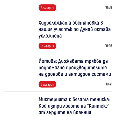
10:59
България
Хидроложката обстановка в
нашия участък по Дунав остава
усложнена
10:46
България
Йотова: Държавата трябва да
подпомогне производителите
на дронове и антидрон системи
10:41
България
Мистерията с бялата тениска:
Кой изтри логото на "Кинтекс"
от гърдите на военния