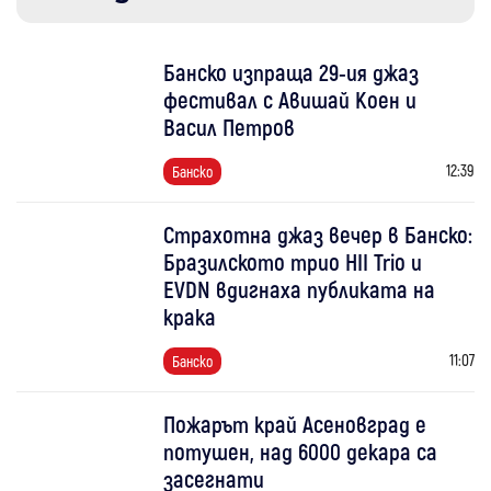
Банско изпраща 29-ия джаз
фестивал с Авишай Коен и
Васил Петров
12:39
Банско
Страхотна джаз вечер в Банско:
Бразилското трио HII Trio и
EVDN вдигнаха публиката на
крака
11:07
Банско
Пожарът край Асеновград е
потушен, над 6000 декара са
засегнати