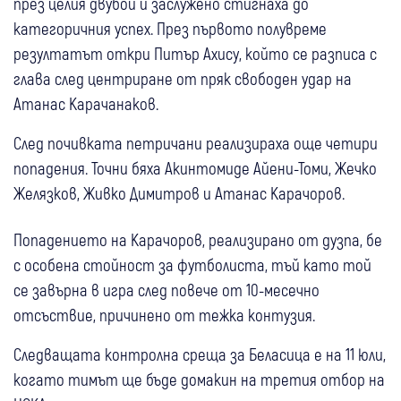
през целия двубой и заслужено стигнаха до
категоричния успех. През първото полувреме
резултатът откри Питър Ахису, който се разписа с
глава след центриране от пряк свободен удар на
Атанас Карачанаков.
След почивката петричани реализираха още четири
попадения. Точни бяха Акинтомиде Айени-Томи, Жечко
Желязков, Живко Димитров и Атанас Карачоров.
Попадението на Карачоров, реализирано от дузпа, бе
с особена стойност за футболиста, тъй като той
се завърна в игра след повече от 10-месечно
отсъствие, причинено от тежка контузия.
Следващата контролна среща за Беласица е на 11 юли,
когато тимът ще бъде домакин на третия отбор на