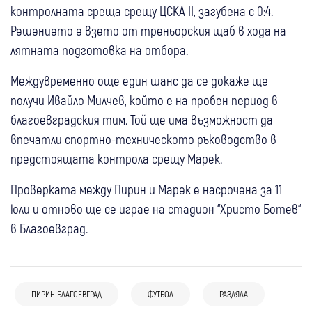
контролната среща срещу ЦСКА II, загубена с 0:4.
Решението е взето от треньорския щаб в хода на
лятната подготовка на отбора.
Междувременно още един шанс да се докаже ще
получи Ивайло Милчев, който е на пробен период в
благоевградския тим. Той ще има възможност да
впечатли спортно-техническото ръководство в
предстоящата контрола срещу Марек.
Проверката между Пирин и Марек е насрочена за 11
юли и отново ще се играе на стадион “Христо Ботев“
в Благоевград.
ПИРИН БЛАГОЕВГРАД
ФУТБОЛ
РАЗДЯЛА
21:12
Дупница
Спорт