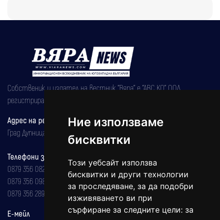
Собственик и издател на вестник "Вяра" е "АВС КО" ООД,
регистрирана на 08.05.2002 година.
Адрес на редакцията
Ние използваме
Град Дупница, ул.''Христо Ботев" 43
бисквитки
Телефони за реклама и абонаменти
Този уебсайт използва
0879 356 082
бисквитки и други технологии
0879 356 098
за проследяване, за да подобри
0879 356 289
изживяването ви при
сърфиране за следните цели:
за
Е-мейл