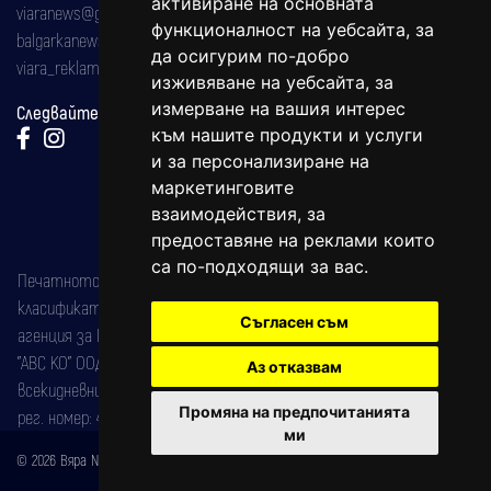
активиране на основната
viaranews@gmail.com
функционалност на уебсайта
,
за
balgarkanews@gmail.com
да осигурим по-добро
viara_reklama@mail.bg
изживяване на уебсайта
,
за
измерване на вашия интерес
Следвайте ни:
към нашите продукти и услуги
и за персонализиране на
маркетинговите
взаимодействия
,
за
предоставяне на реклами които
са по-подходящи за вас
.
Печатното издание на вестника е регистрирано в националния
класификатор на печатните издания (Българска национална
Съгласен съм
агенция за ISSN) под номер: ISSN 1312-4722.
"АВС КО" ООД е притежател на марката: Вяра информационен
Аз отказвам
всекидневник на югозападна България, със свидетелство за марка
Промяна на предпочитанията
рег. номер: 47857/11.05.2004 година.
ми
© 2026 Вяра News Всички права запазени!
Created by
DREAMmedia Creative Studio