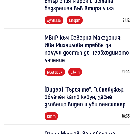
Етър спря Марек и остана
безгрешен във Втора лига
21:12
Дупница
Спорт
МВнР към Северна Македония:
Ива Михаилова трябва да
получи достъп до необходимото
лечение
21:04
България
Свят
(Видео) "Търся те": Тийнейджър,
облечен като клоун, засне
зловещо видео и уби пенсионер
18:33
Свят
Огнян Минчев: За победа на