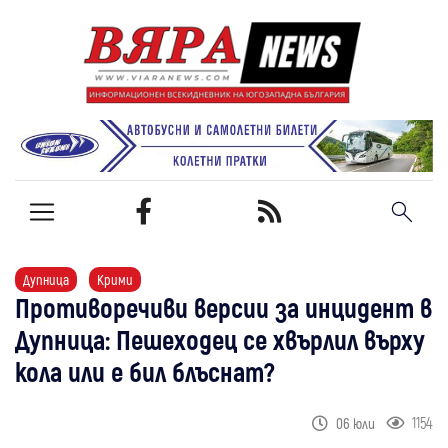
Дупница
Крими
Противоречиви версии за инцидент в
Дупница: Пешеходец се хвърлил върху
кола или е бил блъснат?
1154
06 юли