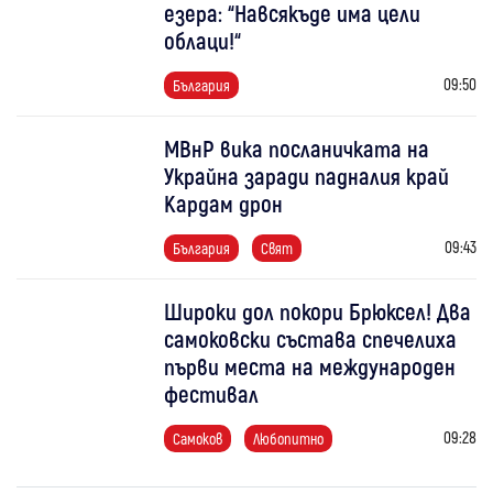
езера: “Навсякъде има цели
облаци!“
09:50
България
МВнР вика посланичката на
Украйна заради падналия край
Кардам дрон
09:43
България
Свят
Широки дол покори Брюксел! Два
самоковски състава спечелиха
първи места на международен
фестивал
09:28
Самоков
Любопитно