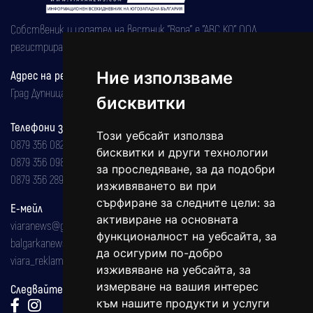
Собственик и издател на вестник "Вяра" е "АВС КО" ООД,
регистрирана на 08.05.2002 година.
Адрес на редакцията
Ние използваме
Град Дупница, ул.''Христо Ботев" 43
бисквитки
Телефони за реклама и абонаменти
Този уебсайт използва
0879 356 082
бисквитки и други технологии
0879 356 098
за проследяване, за да подобри
0879 356 289
изживяването ви при
сърфиране за следните цели:
за
Е-мейл
активиране на основната
viaranews@gmail.com
функционалност на уебсайта
,
за
balgarkanews@gmail.com
да осигурим по-добро
viara_reklama@mail.bg
изживяване на уебсайта
,
за
измерване на вашия интерес
Следвайте ни:
към нашите продукти и услуги