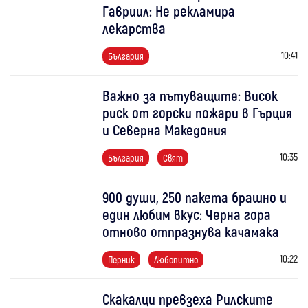
Гавриил: Не рекламира
лекарства
10:41
България
Важно за пътуващите: Висок
риск от горски пожари в Гърция
и Северна Македония
10:35
България
Свят
900 души, 250 пакета брашно и
един любим вкус: Черна гора
отново отпразнува качамака
10:22
Перник
Любопитно
Скакалци превзеха Рилските