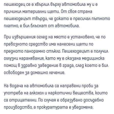
пешеходец се е хвърлил върху автомобила му и е
причинил материални щети. От своя страна
пешеходецът твърди, че докато е пресичал пътното
платно, е бил блъснат от автомобила.
При извършения оглед на място е установено, че по
превозното средство има нанесени щети по
предното панорамно стъкло. Пешеходецът е получил
охлузни наранявания, като му е оказана медицинска
помощ в здравно заведение в града, след което е бил
освободен за домашно лечение.
На водача на автомобила са направени проби за
употреба на алкохол и наркотични вещества, които
са отрицателни. По случая е образувано досъдебно
производство, а прокуратурата е уведомена.