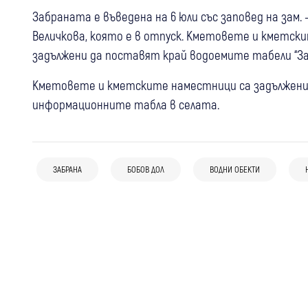
Забраната е въведена на 6 юли със заповед на зам
Величкова, която е в отпуск. Кметовете и кметс
задължени да поставят край водоемите табели “За
Кметовете и кметските наместници са задължени
информационните табла в селата.
31 юли
Кюстендил
23 юли
Бобов дол
Безплатни и анонимни ХИВ тестове в
ЗАБРАНА
БОБОВ ДОЛ
ВОДНИ ОБЕКТИ
22 юли
Свят
Бобов дол наема втора сметосъбираща
Кюстендилско през август
Гърция забрани електрическите
машина с решение на ОбС
тротинетки за младежи под 17 години