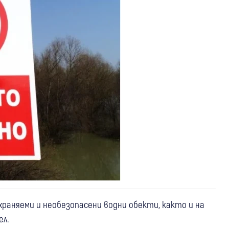
храняеми и необезопасени водни обекти, както и на
ел.