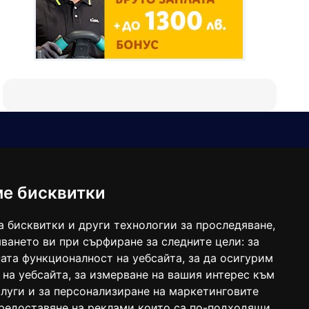
Е-мейл
Следвайте ни:
viaranews@gmail.com
balgarkanews@gmail.com
ме бисквитки
viara_reklama@mail.bg
а бисквитки и други технологии за проследяване,
ването ви при сърфиране за следните цели:
за
ата функционалност на уебсайта
,
за да осигурим
 на уебсайта
,
за измерване на вашия интерес към
луги и за персонализиране на маркетинговите
предоставяне на реклами които са по-подходящи