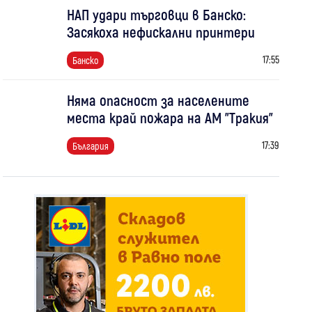
НАП удари търговци в Банско:
Засякоха нефискални принтери
17:55
Банско
Няма опасност за населените
места край пожара на АМ "Тракия"
17:39
България