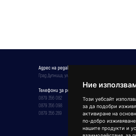
Адрес на редакцията
Град Дупница, ул.''Христо Ботев" 43
Ние използва
Телефони за реклама и абонаменти
0879 356 082
Този уебсайт използв
0879 356 098
за да подобри изживя
0879 356 289
активиране на основн
по-добро изживяване
нашите продукти и ус
взаимодействия
,
за 