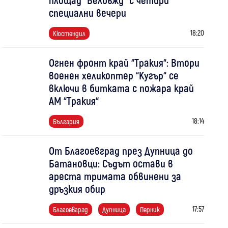
специални вечери
18:20
Кюстендил
Огнен фронт край “Тракия“: Втори
военен хеликоптер “Кугър“ се
включи в битката с пожара край
АМ “Тракия“
18:14
България
От Благоевград през Дупница до
Батановци: Съдът остави в
ареста тримата обвинени за
дръзкия обир
17:57
Благоевград
Дупница
Перник