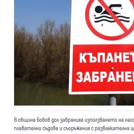
В община Бобов дол забраниха използването на нео
плавателни съдове и съоръжения с развлекателна ц