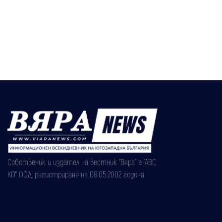
Собственик и издател на вестник "Вяра" е "АВС
КО" ООД, регистрирана на 08.05.2002 година.