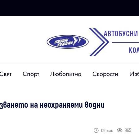
Свят
Спорт
Любопитно
Скорости
Из
зването на неохраняеми водни
865
06 юли