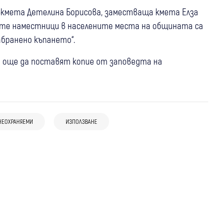
. -кмета Детелина Борисова, заместваща кмета Елза
ките наместници в населените места на общината са
бранено къпането“.
 още да поставят копие от заповедта на
30 юли
Кюстендил
22 юли
Кюстендил
Кюстендил забрани фойерверки и
16 юли
Петрич
Забраняват фойерверките и
пиратки до края на октомври заради
НЕОХРАНЯЕМИ
ИЗПОЛЗВАНЕ
Въвеждат забрана за ползване на
пиротехническите средства в община
пожароопасната обстановка
питейна вода за небитови нужди в
Кюстендил
община Петрич