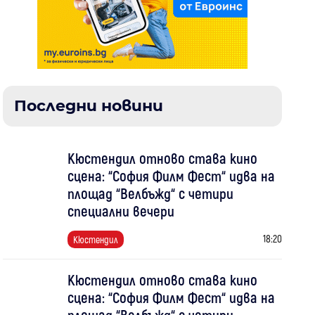
Последни новини
Кюстендил отново става кино
сцена: “София Филм Фест“ идва на
площад “Велбъжд“ с четири
специални вечери
18:20
Кюстендил
Кюстендил отново става кино
сцена: “София Филм Фест“ идва на
площад “Велбъжд“ с четири