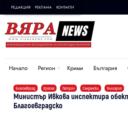
РЕДАКЦИЯ
РЕКЛАМА
КОНТАКТИ
Начало
Регион
Крими
България
Благоевград
Кресна
Петрич
Сандански
България
Министър Ивкова инспектира обек
Благоевградско