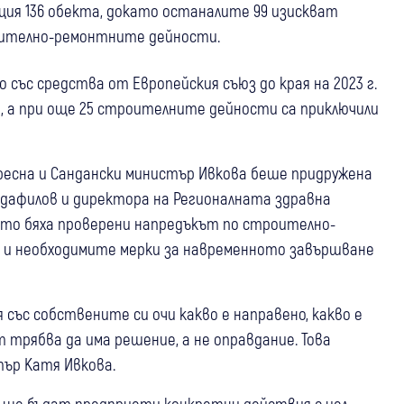
ция 136 обекта, докато останалите 99 изискват
оително-ремонтните дейности.
със средства от Европейския съюз до края на 2023 г.
а, а при още 25 строителните дейности са приключили
Кресна и Сандански министър Ивкова беше придружена
ндафилов и директора на Регионалната здравна
място бяха проверени напредъкът по строително-
 и необходимите мерки за навременното завършване
я със собствените си очи какво е направено, какво е
т трябва да има решение, а не оправдание. Това
тър Катя Ивкова.
т ще бъдат предприети конкретни действия с цел