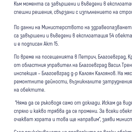
Към момента са завършени и въведени в експлоата
спешни решения, свързани с изпълнението на стр
По данни на Министерството на здравеопазването 
са завършени и въведени в експлоатация 54 обект
и е подписан Акт 15.
По време на посещенията в Петрич, Благоевград, 
от областния управител на Благоевград Васил Тре
инспекция – Благоевград д-р Калоян Калоянов. На 
ремонтните дейности, възникналите затруднения
на обектите.
“Няма да се ръководя само от доклади. Искам да вид
спряло и какво трябва да се промени. За всеки обек
очакват хората и това ще направим“, заяви минис
След приключването на проверките за всеки обек