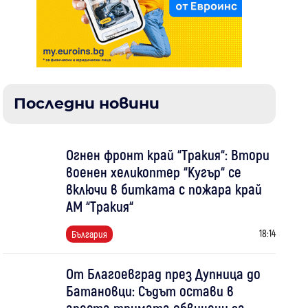
Последни новини
Огнен фронт край “Тракия“: Втори
военен хеликоптер “Кугър“ се
включи в битката с пожара край
АМ “Тракия“
18:14
България
От Благоевград през Дупница до
Батановци: Съдът остави в
ареста тримата обвинени за