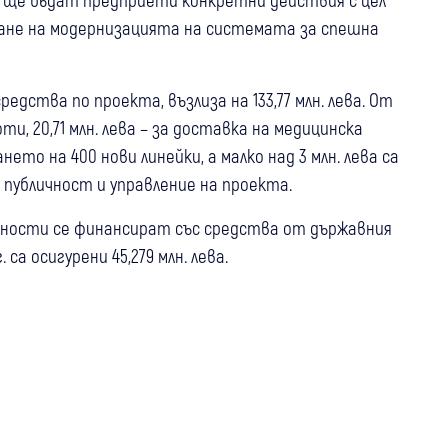
ване на модернизацията на системата за спешна
едства по проекта, възлиза на 133,77 млн. лева. От
ти, 20,71 млн. лева – за доставка на медицинска
ането на 400 нови линейки, а малко над 3 млн. лева са
 публичност и управление на проекта.
йности се финансират със средства от държавния
а осигурени 45,279 млн. лева.