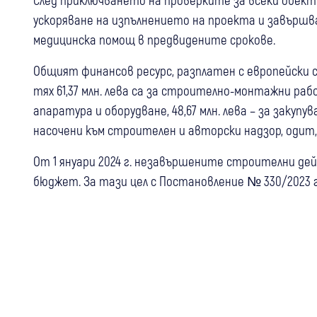
ускоряване на изпълнението на проекта и завърш
медицинска помощ в предвидените срокове.
Общият финансов ресурс, разплатен с европейски ср
тях 61,37 млн. лева са за строително-монтажни рабо
апаратура и оборудване, 48,67 млн. лева – за закупув
насочени към строителен и авторски надзор, одит,
От 1 януари 2024 г. незавършените строителни де
бюджет. За тази цел с Постановление № 330/2023 г. с