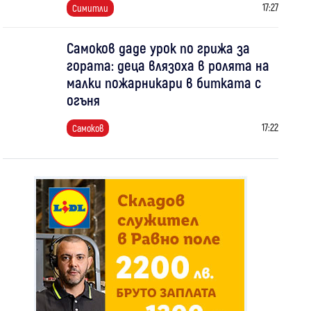
17:27
Симитли
Самоков даде урок по грижа за
гората: деца влязоха в ролята на
малки пожарникари в битката с
огъня
17:22
Самоков