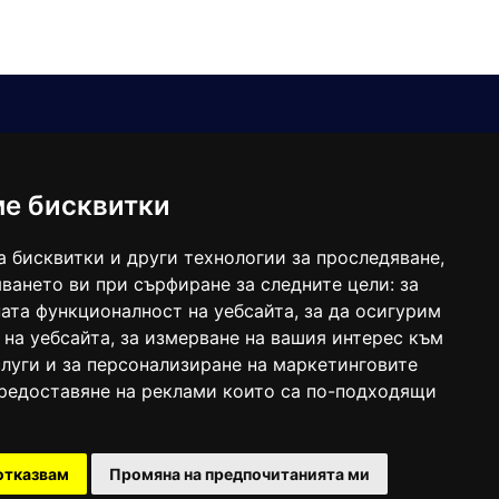
Е-мейл
Следвайте ни:
viaranews@gmail.com
balgarkanews@gmail.com
ме бисквитки
viara_reklama@mail.bg
а бисквитки и други технологии за проследяване,
ването ви при сърфиране за следните цели:
за
ата функционалност на уебсайта
,
за да осигурим
 на уебсайта
,
за измерване на вашия интерес към
луги и за персонализиране на маркетинговите
предоставяне на реклами които са по-подходящи
 под номер: ISSN 1312-4722.
отказвам
Промяна на предпочитанията ми
47857/11.05.2004 година.