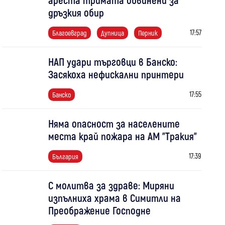
дръзкия обир
17:57
Благоевград
Дупница
Перник
НАП удари търговци в Банско:
Засякоха нефискални принтери
17:55
Банско
Няма опасност за населените
места край пожара на АМ "Тракия"
17:39
България
С молитва за здраве: Миряни
изпълниха храма в Симитли на
Преображение Господне