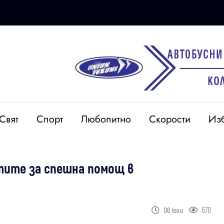
Свят
Спорт
Любопитно
Скорости
Из
тите за спешна помощ в
678
06 юли