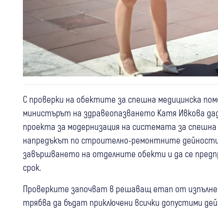
С проверки на обектите за спешна медицинска помо
министърът на здравеопазването Катя Ивкова дад
проекта за модернизация на системата за спешна 
напредъкът по строително-ремонтните дейности,
завършването на отделните обекти и да се предп
срок.
Проверките започват в решаващ етап от изпълнени
трябва да бъдат приключени всички допустими дей