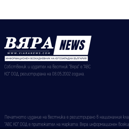
стена край Брезница
Собственик и издател на вестник "Вяра" е "АВС
КО" ООД, регистрирана на 08.05.2002 година.
Печатното издание на вестника е регистрирано в националния класи
"АВС КО" ООД е притежател на марката: Вяра информационен всекидн