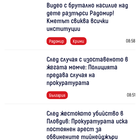
Видео с брутално насилие над
дете разтърси Радомир!
Кметът свиква всички
институции
08:58
Радомир
Крими
След случая с изоставеното в
жегата момче: Полицията
предава случая на
прокуратурата
08:51
България
След жестокото убийство в
Пловдив: Прокуратурата иска
постоянен арест за
обвинените тийнейджъри