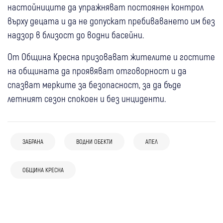
настойниците да упражняват постоянен контрол
върху децата и да не допускат пребиваването им без
надзор в близост до водни басейни.
От Община Кресна призовават жителите и гостите
на общината да проявяват отговорност и да
спазват мерките за безопасност, за да бъде
летният сезон спокоен и без инциденти.
30 юли
Кюстендил
ЗАБРАНА
ВОДНИ ОБЕКТИ
АПЕЛ
22 юли
Кюстендил
Кюстендил забрани фойерверки и
Забраняват фойерверките и
пиратки до края на октомври заради
17 юли
Банско
ОБЩИНА КРЕСНА
22 юли
Свят
пиротехническите средства в община
пожароопасната обстановка
16 юли
Петрич
Община Банско с призив: Не паркирайте в
Гърция забрани електрическите
Кюстендил
Въвеждат забрана за ползване на
Старинния квартал по време на
тротинетки за младежи под 17 години
10 юли
Ихтиман
България
Скорости
питейна вода за небитови нужди в
фестивалите