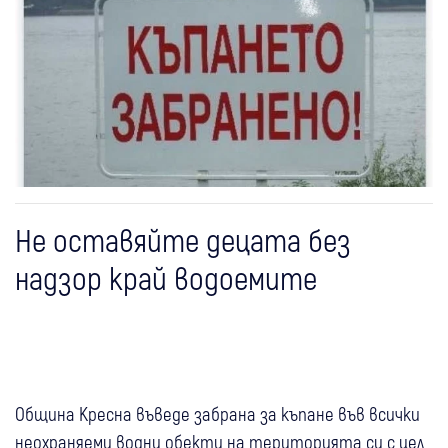
Не оставяйте децата без
надзор край водоемите
Община Кресна въведе забрана за къпане във всички
неохраняеми водни обекти на територията си с цел