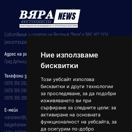
Собственик и издател на вестник "Вяра" е "АВС КО" ООД,
регистрирана на 08.05.2002 година.
Адрес на редакцията
Ние използваме
Град Дупница, ул.''Христо Ботев" 43
бисквитки
Телефони за реклама и абонаменти
Този уебсайт използва
0879 356 082
бисквитки и други технологии
0879 356 098
за проследяване, за да подобри
0879 356 289
изживяването ви при
сърфиране за следните цели:
за
Е-мейл
активиране на основната
viaranews@gmail.com
функционалност на уебсайта
,
за
balgarkanews@gmail.com
да осигурим по-добро
viara_reklama@mail.bg