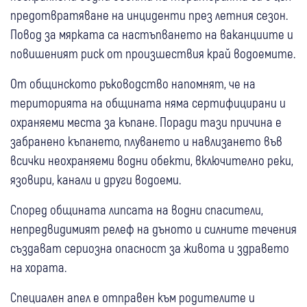
предотвратяване на инциденти през летния сезон.
Повод за мярката са настъпването на ваканциите и
повишеният риск от произшествия край водоемите.
От общинското ръководство напомнят, че на
територията на общината няма сертифицирани и
охраняеми места за къпане. Поради тази причина е
забранено къпането, плуването и навлизането във
всички неохраняеми водни обекти, включително реки,
язовири, канали и други водоеми.
Според общината липсата на водни спасители,
непредвидимият релеф на дъното и силните течения
създават сериозна опасност за живота и здравето
на хората.
Специален апел е отправен към родителите и