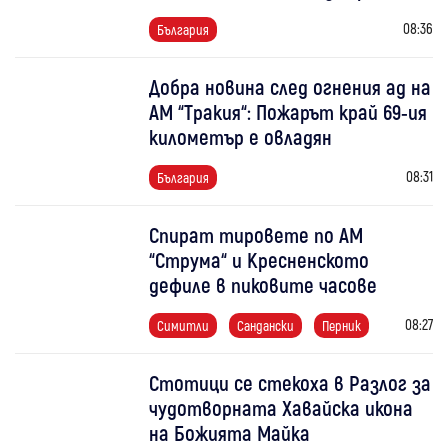
08:36
България
Добра новина след огнения ад на
АМ “Тракия“: Пожарът край 69-ия
километър е овладян
08:31
България
Спират тировете по АМ
“Струма“ и Кресненското
дефиле в пиковите часове
08:27
Симитли
Сандански
Перник
Стотици се стекоха в Разлог за
чудотворната Хавайска икона
на Божията Майка