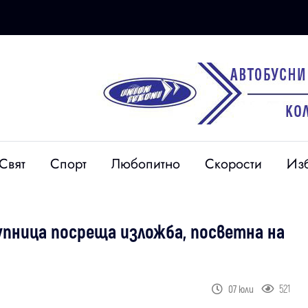
Свят
Спорт
Любопитно
Скорости
Из
Дупница посреща изложба, посветна на
521
07 юли