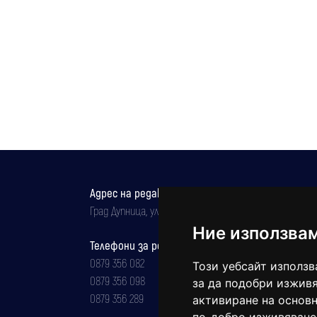
Адрес на редакцията
Град Дупница, ул.''Христо Ботев" 43
Ние използва
Телефони за реклама и абонаменти
0879 356 082
Този уебсайт използв
0879 356 098
за да подобри изживя
0879 356 289
активиране на основн