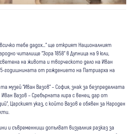
 всичко тебе дадох…“ ще открият Националният
родно читалище “Зора 1858“ в Дупница на 9 юли,
светена на живота и творческото дело на Иван
 175-годишнината от рождението на Патриарха на
 музей “Иван Вазов“ – София, знак за безпределната
 Иван Вазов – Сребърната лира с венец, дар от
ий“, Царският указ, с който Вазов е обявен за Народен
акти.
ини и съвременници допълват визуалния разказ за