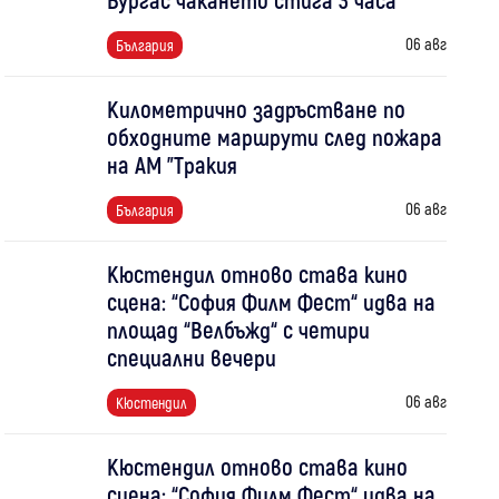
06 авг
България
Километрично задръстване по
обходните маршрути след пожара
на АМ "Тракия
06 авг
България
Кюстендил отново става кино
сцена: “София Филм Фест“ идва на
площад “Велбъжд“ с четири
специални вечери
06 авг
Кюстендил
Кюстендил отново става кино
сцена: “София Филм Фест“ идва на