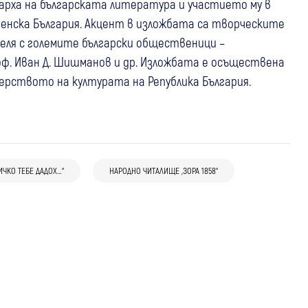
рха на българската литература и участието му в
енска България. Акцент в изложбата са творческите
еля с големите български общественици –
ф. Иван Д. Шишманов и др. Изложбата е осъществена
рството на културата на Република България.
09 апр
Кюстендил
Кюстендил отбеляза с изложба 160
години от рождението на залесителя
ИЧКО ТЕБЕ ДАДОХ…“
НАРОДНО ЧИТАЛИЩЕ „ЗОРА 1858“
Йордан Митрев