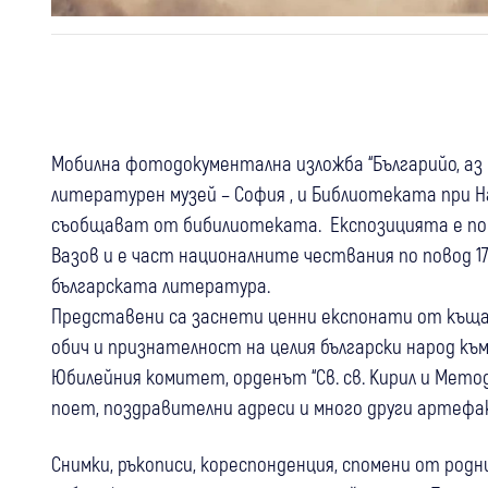
Мобилна фотодокументална изложба “Българийо, аз
литературен музей – София , и Библиотеката при На
съобщават от бибилиотеката. Експозицията е по
Вазов и е част националните чествания по повод
българската литература.
Представени са заснети ценни експонати от къщата
обич и признателност на целия български народ към
Юбилейния комитет, орденът “Св. св. Кирил и Метод
поет, поздравителни адреси и много други артеф
Снимки, ръкописи, кореспонденция, спомени от родн