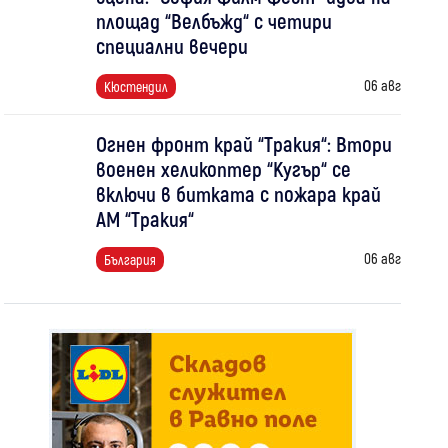
площад “Велбъжд“ с четири
специални вечери
06 авг
Кюстендил
Огнен фронт край “Тракия“: Втори
военен хеликоптер “Кугър“ се
включи в битката с пожара край
АМ “Тракия“
06 авг
България