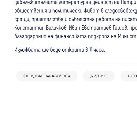
забележителната литературна дейност на Патриа
обществения и политически живот в следосвобожд
срещи, приятелства и съвместна работа на писат
Константин Величков, Иван Евстратиев Гешов, про
благодарение на финансовата подкрепа на Министе
12 май
Дупница
Любопитно
Изложбата ще бъде открита в 11 часа.
Признание! Школата по народно пеене
25 мар
Кюстендил
“София Илиева“ донесе в Дупница злато
Почетоха с фотоизложба една от най-
от фестивала “Модерни звуци от
ФОТОДОКУМЕНТАЛНА ИЗЛОЖБА
„БЪЛГАРИЙО
АЗ ВС
трагичните дати в историята на
миналото“
Кюстендил