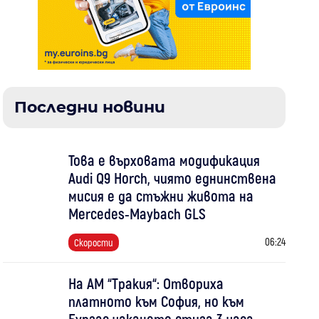
Последни новини
Това е върховата модификация
Audi Q9 Horch, чиято еднинствена
мисия е да стъжни живота на
Mercedes-Maybach GLS
06:24
Скорости
На АМ “Тракия“: Отвориха
платното към София, но към
Бургас чакането стига 3 часа