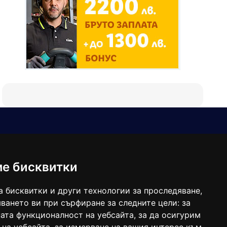
Е-мейл
Следвайте ни:
viaranews@gmail.com
balgarkanews@gmail.com
ме бисквитки
viara_reklama@mail.bg
а бисквитки и други технологии за проследяване,
ването ви при сърфиране за следните цели:
за
ата функционалност на уебсайта
,
за да осигурим