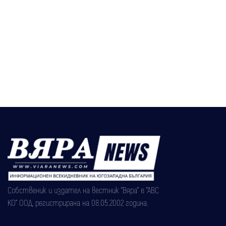
Собственик и издател на вестник "Вяра" е "АВС
КО" ООД, регистрирана на 08.05.2002 година.