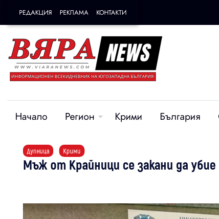
РЕДАКЦИЯ
РЕКЛАМА
КОНТАКТИ
Начало
Регион
Крими
България
Дупница
Крими
Мъж от Крайници се закани да убие 