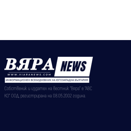
Собственик и издател на вестник "Вяра" е "АВС
КО" ООД, регистрирана на 08.05.2002 година.