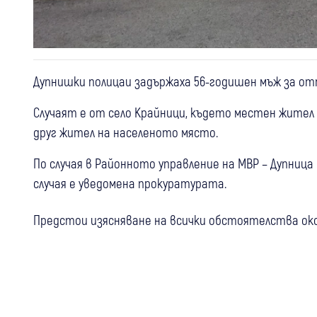
Дупнишки полицаи задържаха 56-годишен мъж за отп
Случаят е от село Крайници, където местен жител 
друг жител на населеното място.
По случая в Районното управление на МВР – Дупница
случая е уведомена прокуратурата.
Предстои изясняване на всички обстоятелства ок