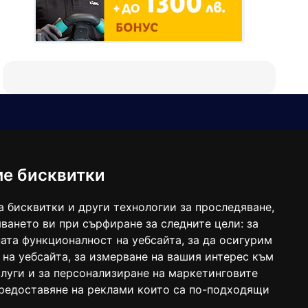
Е-мейл
Следвайте ни:
viaranews@gmail.com
balgarkanews@gmail.com
ме бисквитки
viara_reklama@mail.bg
а бисквитки и други технологии за проследяване,
ването ви при сърфиране за следните цели:
за
ата функционалност на уебсайта
,
за да осигурим
 на уебсайта
,
за измерване на вашия интерес към
луги и за персонализиране на маркетинговите
предоставяне на реклами които са по-подходящи