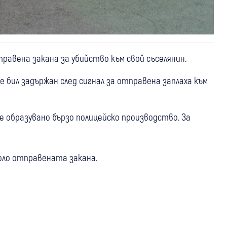
равена закана за убийство към свой съселянин.
е бил задържан след сигнал за отправена заплаха към
 е образувано бързо полицейско производство. За
оло отправената закана.