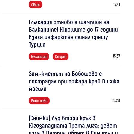
15:41
Свят
България отново е шампион на
Балканите! Юношите до 17 години
взеха инфарктен финал срещу
Турция
15:37
България
Спорт
Зам.-кметът на Бобошево е
пострадал при пожара край Висока
могила
15:28
Бобошево
(Снимки) Луд втори кръг в
Югозападната Трета лига: девет
гола в Петрич, обрат в Симитли и