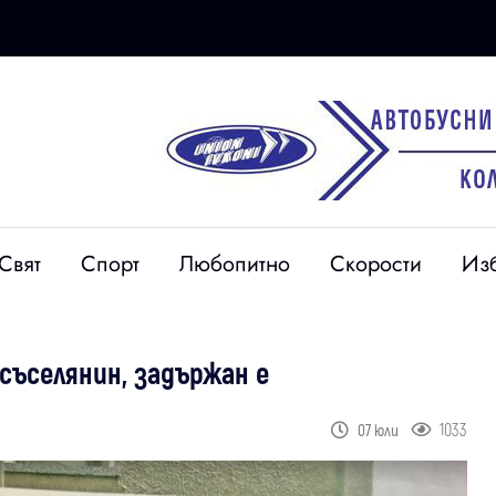
Свят
Спорт
Любопитно
Скорости
Из
съселянин, задържан е
1033
07 юли