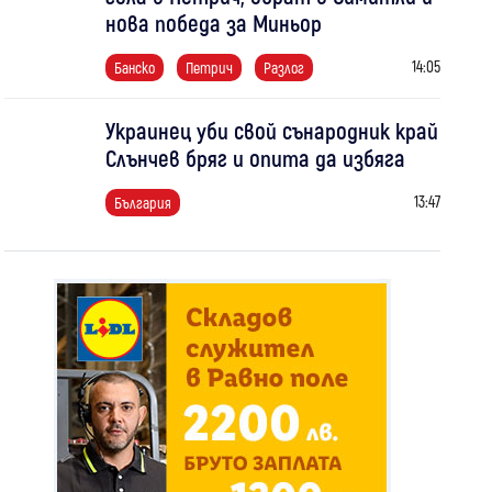
нова победа за Миньор
14:05
Банско
Петрич
Разлог
Украинец уби свой сънародник край
Слънчев бряг и опита да избяга
13:47
България