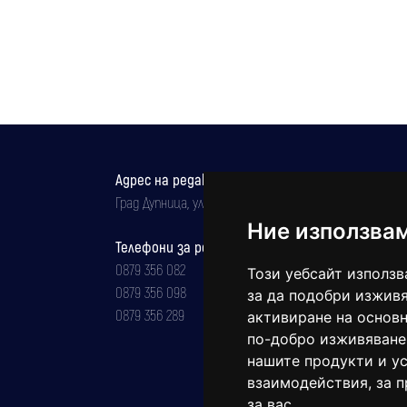
Адрес на редакцията
Град Дупница, ул.''Христо Ботев" 43
Ние използва
Телефони за реклама и абонаменти
0879 356 082
Този уебсайт използв
0879 356 098
за да подобри изживя
0879 356 289
активиране на основн
по-добро изживяване
нашите продукти и ус
взаимодействия
,
за 
за вас
.