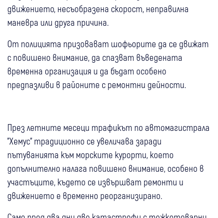
движението, несъобразена скорост, неправилна
маневра или друга причина.
От полицията призовават шофьорите да се движат
с повишено внимание, да спазват въведената
временна организация и да бъдат особено
предпазливи в районите с ремонтни дейности.
През летните месеци трафикът по автомагистрала
"Хемус" традиционно се увеличава заради
пътуванията към морските курорти, което
допълнително налага повишено внимание, особено в
участъците, където се извършват ремонти и
движението е временно реорганизирано.
Само пред два дни две катастрофи с тежкотоварни