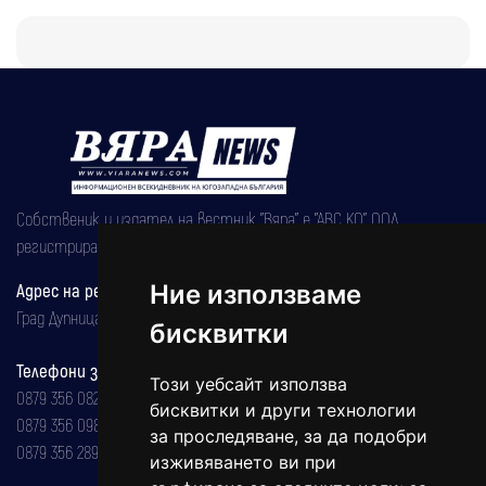
Собственик и издател на вестник "Вяра" е "АВС КО" ООД,
регистрирана на 08.05.2002 година.
Адрес на редакцията
Ние използваме
Град Дупница, ул.''Христо Ботев" 43
бисквитки
Телефони за реклама и абонаменти
Този уебсайт използва
0879 356 082
бисквитки и други технологии
0879 356 098
за проследяване, за да подобри
0879 356 289
изживяването ви при