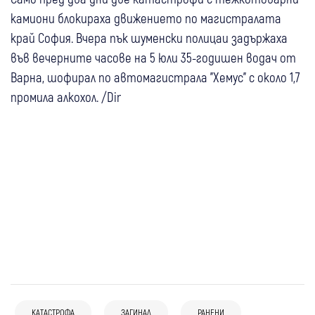
камиони блокираха движението по магистралата
край София. Вчера пък шуменски полицаи задържаха
във вечерните часове на 5 юли 35-годишен водач от
Варна, шофирал по автомагистрала "Хемус" с около 1,7
промила алкохол. /Dir
07 авг
България
КАТАСТРОФА
ЗАГИНАЛ
РАНЕНИ