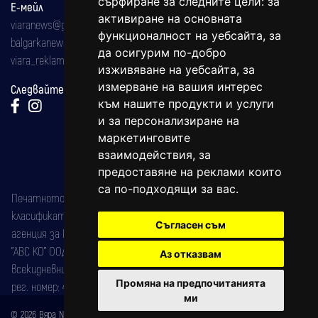
сърфиране за следните цели:
за
Е-мейл
активиране на основната
viaranews@gmail.com
функционалност на уебсайта
,
за
balgarkanews@gmail.com
да осигурим по-добро
viara_reklama@mail.bg
изживяване на уебсайта
,
за
измерване на вашия интерес
Следвайте ни:
към нашите продукти и услуги
и за персонализиране на
маркетинговите
взаимодействия
,
за
предоставяне на реклами които
са по-подходящи за вас
.
Печатното издание на вестника е регистрирано в националния
класификатор на печатните издания (Българска национална
Съгласен съм
агенция за ISSN) под номер: ISSN 1312-4722.
"АВС КО" ООД е притежател на марката: Вяра информационен
Аз отказвам
всекидневник на югозападна България, със свидетелство за марка
Промяна на предпочитанията
рег. номер: 47857/11.05.2004 година.
ми
© 2026 Вяра News Всички права запазени!