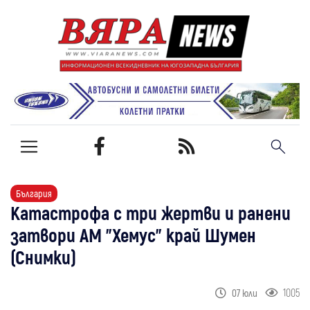
България
Катастрофа с три жертви и ранени
затвори АМ "Хемус" край Шумен
(Снимки)
1005
07 юли