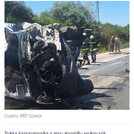
Снимки: МВР-Шумен
Тежка катастрофа с три жертви между лек