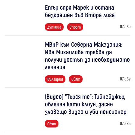
Етър спря Марек и остана
безгрешен във Втора лига
07 авг
Дупница
Спорт
МВнР към Северна Македония:
Ива Михаилова трябва да
получи достъп до необходимото
лечение
07 авг
България
Свят
(Видео) "Търся те": Тийнейджър,
облечен като клоун, засне
зловещо видео и уби пенсионер
07 авг
Свят