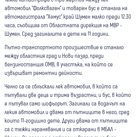
автомобил "Фолксваген" и товарен бус е станала на
автомагистрала "Хемус" край Шумен малко преди 12.30
часа, съобщиха от Областната дирекция на МВР -
Шумен. Сред загиналите е дете на 11 години.
Пътно-транспортното произшествие е станало
между областния град и Нови пазар, преди
бензиностанция ОМВ, в участъка, на който се
извършват ремонтни дейности.
Челно са се сблъскали лек автомобил, в който са
пътували две деца и трима възрастни, и бус, в който
е пътувал само шофьорът. Загинали са водачът на
лекия автомобил и двама от пътниците в него, сред
които 11-годишно дете. Други двама от пътниците
са с тежки наранявания и са откарани в МБАЛ -