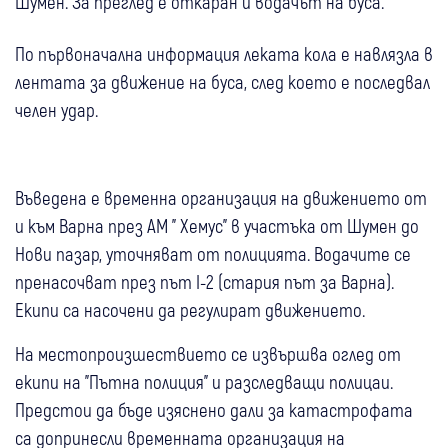
Шумен. За преглед е откаран и водачът на буса.
По първоначална информация леката кола е навлязла в
лентата за движение на буса, след което е последвал
челен удар.
Въведена е временна организация на движението от
и към Варна през АМ " Хемус" в участъка от Шумен до
Нови пазар, уточняват от полицията. Водачите се
пренасочват през път I-2 (стария път за Варна).
Екипи са насочени да регулират движението.
На местопроизшествието се извършва оглед от
екипи на "Пътна полиция" и разследващи полицаи.
Предстои да бъде изяснено дали за катастрофата
са допринесли временната организация на