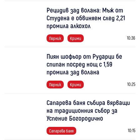
Рецидив зад волана: Мъж от
Студена е обвиняем след 2,21
промила алкохол
10:36
Перник
Крими
Пиян шофьор от Рударци бе
спипан посред нощ с 1,59
промила зад волана
10:25
Перник
Крими
Сапарева баня събира вярващи
на традиционния събор за
Успение Богородично
10:15
Сапарева баня