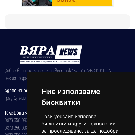
Собственик и издател на вестник "Вяра" е "АВС КО" ООД,
регистрирана на 08.05.2002 година.
Ние използваме
Адрес на редакцията
Град Дупница, ул.''Христо Ботев" 43
бисквитки
Телефони за реклама и абонаменти
Този уебсайт използва
0879 356 082
бисквитки и други технологии
0879 356 098
за проследяване, за да подобри