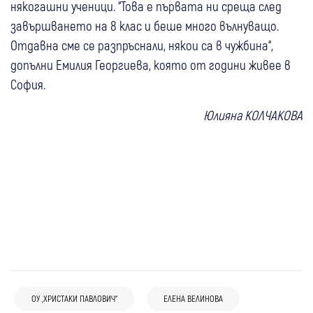
някогашни ученици. “Това е първата ни среща след
завършването на 8 клас и беше много вълнуващо.
Отдавна сме се разпръснали, някои са в чужбина“,
допълни Емилия Георгиева, която от години живее в
София.
Юлияна КОЛЧАКОВА
10:15
Сапарева баня
ОУ „ХРИСТАКИ ПАВЛОВИЧ“
ЕЛЕНА ВЕЛИНОВА
Сапарева баня събира вярващи на