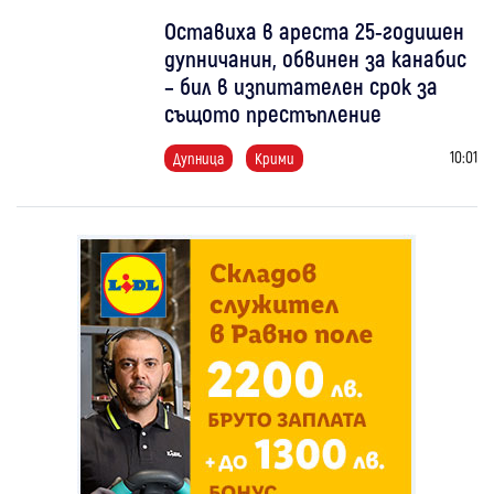
Оставиха в ареста 25-годишен
дупничанин, обвинен за канабис
– бил в изпитателен срок за
същото престъпление
10:01
Дупница
Крими