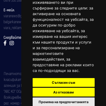
0879 356 289
изживяването ви при
сърфиране за следните цели:
за
Е-мейл
активиране на основната
viaranews@gmail.com
функционалност на уебсайта
,
за
balgarkanews@gmail.com
да осигурим по-добро
viara_reklama@mail.bg
изживяване на уебсайта
,
за
измерване на вашия интерес
Следвайте ни:
към нашите продукти и услуги
и за персонализиране на
маркетинговите
взаимодействия
,
за
предоставяне на реклами които
са по-подходящи за вас
.
Печатното издание на вестника е регистрирано в националния
класификатор на печатните издания (Българска национална
Съгласен съм
агенция за ISSN) под номер: ISSN 1312-4722.
"АВС КО" ООД е притежател на марката: Вяра информационен
Аз отказвам
всекидневник на югозападна България, със свидетелство за марка
Промяна на предпочитанията
рег. номер: 47857/11.05.2004 година.