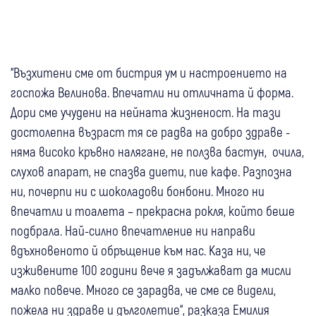
“Възхитени сме от бистрия ум и настроението на
госпожа Велинова. Впечатли ни отличната й форма.
Дори сме учудени на нейната жизненост. На тази
достолепна възраст тя се радва на добро здраве -
няма високо кръвно налягане, не ползва бастун, очила,
слухов апарат, не спазва диети, пие кафе. Разпозна
ни, почерпи ни с шоколадови бонбони. Много ни
впечатли и тоалета – прекрасна рокля, който беше
подбрала. Най-силно впечатление ни направи
вдъхновеното й обръщение към нас. Каза ни, че
изживените 100 години вече я задължават да мисли
малко повече. Много се зарадва, че сме се видели,
пожела ни здраве и дълголетие“, разказа Емилия