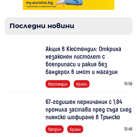
Последни новини
Акция в Кюстендил: Откриха
незаконен пистолет с
боеприпаси и ракия без
бандерол в имот и магазин
10:58
Кюстендил
Крими
67-годишен перничанин с 1,84
промила застава пред съда след
пиянско шофиране в Трънско
10:48
Петрич
Крими