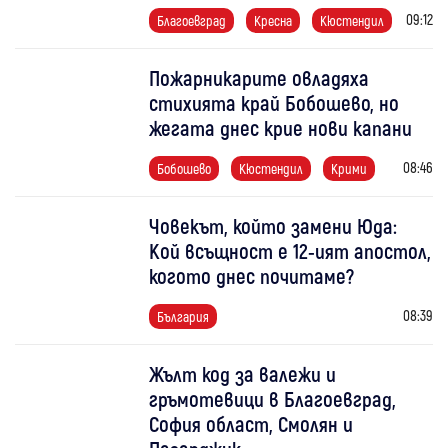
09:12
Благоевград
Кресна
Кюстендил
Пожарникарите овладяха
стихията край Бобошево, но
жегата днес крие нови капани
08:46
Бобошево
Кюстендил
Крими
Човекът, който замени Юда:
Кой всъщност е 12-ият апостол,
когото днес почитаме?
08:39
България
Жълт код за валежи и
гръмотевици в Благоевград,
София област, Смолян и