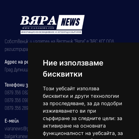
Собственик и издател на вестник "Вяра" е "АВС КО" ООД,
регистрирана на 08.05.2002 година.
Адрес на редакцията
Ние използваме
Град Дупница, ул.''Христо Ботев" 43
бисквитки
Телефони за реклама и абонаменти
Този уебсайт използва
0879 356 082
бисквитки и други технологии
0879 356 098
за проследяване, за да подобри
0879 356 289
изживяването ви при
сърфиране за следните цели:
за
Е-мейл
активиране на основната
viaranews@gmail.com
функционалност на уебсайта
,
за
balgarkanews@gmail.com