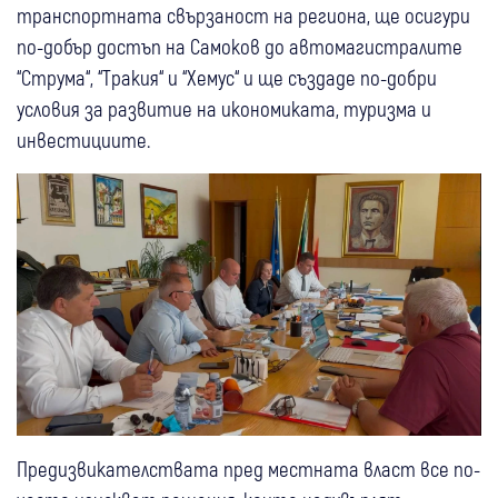
транспортната свързаност на региона, ще осигури
по-добър достъп на Самоков до автомагистралите
“Струма“, “Тракия“ и “Хемус“ и ще създаде по-добри
условия за развитие на икономиката, туризма и
инвестициите.
Предизвикателствата пред местната власт все по-