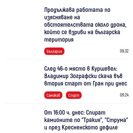
Продължава работата по
изясняване на
обстоятелствата около дрона,
който се взриви на българска
територия
09:32
България
След 46-о място в Куршевел:
Владимир Зографски скача във
втория старт от Гран при днес
09:24
Самоков
Спорт
От 16:00 ч. днес: Спират
камионите по "Тракия", "Струма"
и през Кресненското дефиле