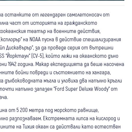
на останките от легендарен самолетоносач от
елна част от историята на гражданското
хоокеанския театър на военните действия,
Експлорър“ на NOAA пусна в действие специализирания
йп Дискавърър“, за да проведе серия от вътрешни
S “Йорктаун“ (CV-5), който лежи на океанското дъно
ни 1942 година. Макар експедицията да беше насочена
енните бойни повреди и състоянието на хангара,
 дълбоководната мъгла и уловиха два напълно кръгли
очти напълно запазен “Ford Super Deluxe Woody“ от
ача.
чина от 5 200 метра под морското равнище,
но разпознаваем. Екстремната липса на кислород и
ините на Тихия океан са действали като естествен