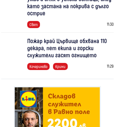
като застана на покрива с дълго
острие
11:30
Свят
Пожар край Цървище обхвана 110
декара, пет екипа и горски
служители гасят огнището
11:29
Кочериново
Крими