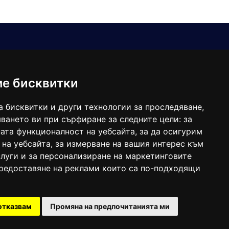
Е-мейл
Следвайте ни:
viaranews@gmail.com
balgarkanews@gmail.com
ме бисквитки
viara_reklama@mail.bg
а бисквитки и други технологии за проследяване,
ването ви при сърфиране за следните цели:
за
ата функционалност на уебсайта
,
за да осигурим
 на уебсайта
,
за измерване на вашия интерес към
луги и за персонализиране на маркетинговите
предоставяне на реклами които са по-подходящи
 под номер: ISSN 1312-4722.
отказвам
Промяна на предпочитанията ми
47857/11.05.2004 година.
Created by
DREAMmedia Creative Studio