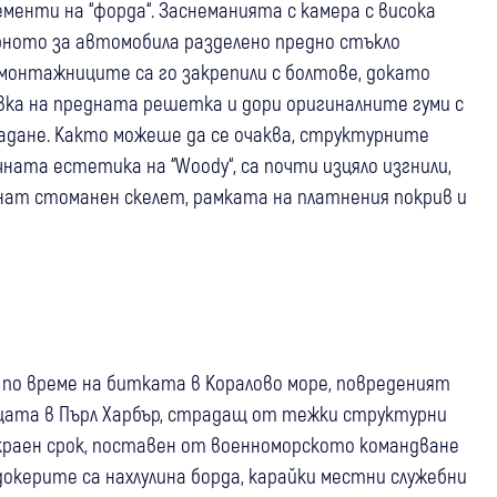
менти на “форда“. Заснеманията с камера с висока
рното за автомобила разделено предно стъкло
монтажниците са го закрепили с болтове, докато
ка на предната решетка и дори оригиналните гуми с
адане. Както можеше да се очаква, структурните
ата естетика на “Woody“, са почти изцяло изгнили,
тнат стоманен скелет, рамката на платнения покрив и
я по време на битката в Коралово море, повреденият
ицата в Пърл Харбър, страдащ от тежки структурни
 краен срок, поставен от военноморското командване
докерите са нахлулина борда, карайки местни служебни