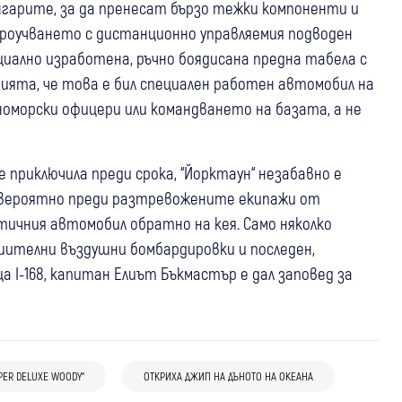
нгарите, за да пренесат бързо тежки компоненти и
проучването с дистанционно управляемия подводен
циално изработена, ръчно боядисана предна табела с
орията, че това е бил специален работен автомобил на
оморски офицери или командването на базата, а не
риключила преди срока, “Йорктаун“ незабавно е
е, вероятно преди разтревожените екипажи от
ичния автомобил обратно на кея. Само няколко
тошителни въздушни бомбардировки и последен,
 I-168, капитан Елиът Бъкмастър е дал заповед за
PER DELUXE WOODY“
ОТКРИХА ДЖИП НА ДЪНОТО НА ОКЕАНА