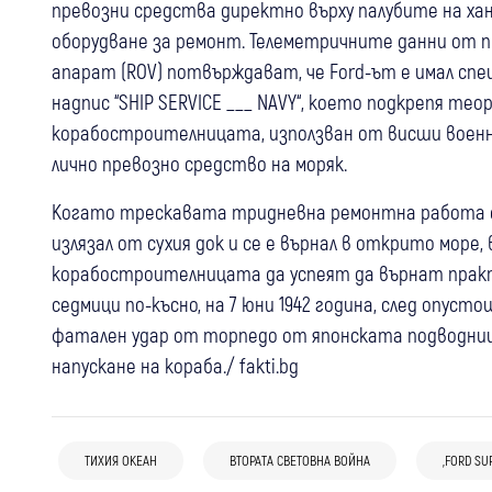
превозни средства директно върху палубите на ха
оборудване за ремонт. Телеметричните данни от 
апарат (ROV) потвърждават, че Ford-ът е имал спе
надпис “SHIP SERVICE ___ NAVY“, което подкрепя те
корабостроителницата, използван от висши военн
лично превозно средство на моряк.
Когато трескавата тридневна ремонтна работа е п
излязал от сухия док и се е върнал в открито мор
корабостроителницата да успеят да върнат практ
седмици по-късно, на 7 юни 1942 година, след опус
фатален удар от торпедо от японската подводница
напускане на кораба./ fakti.bg
09 май
Разлог
На колене пред паметта: Разлог
почете героите от Втората световна
ТИХИЯ ОКЕАН
ВТОРАТА СВЕТОВНА ВОЙНА
„FORD SU
война