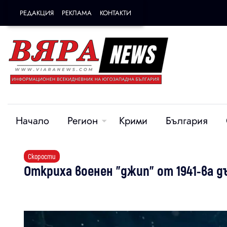
РЕДАКЦИЯ
РЕКЛАМА
КОНТАКТИ
Начало
Регион
Крими
България
Скорости
Откриха военен "джип" от 1941-ва дъ