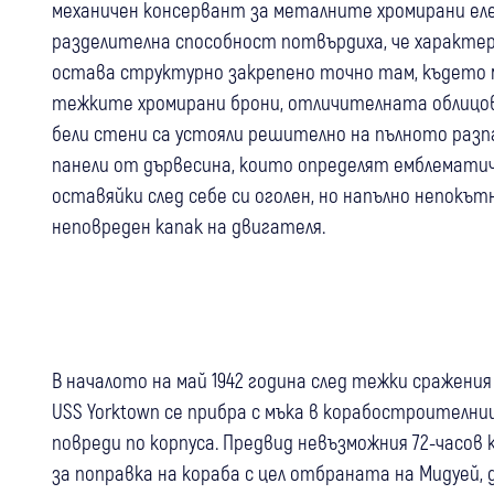
механичен консервант за металните хромирани еле
разделителна способност потвърдиха, че характе
остава структурно закрепено точно там, където 
тежките хромирани брони, отличителната облицов
бели стени са устояли решително на пълното разп
панели от дървесина, които определят емблематичн
оставяйки след себе си оголен, но напълно непокъ
неповреден капак на двигателя.
В началото на май 1942 година след тежки сражени
USS Yorktown се прибра с мъка в корабостроителн
повреди по корпуса. Предвид невъзможния 72-часов
за поправка на кораба с цел отбраната на Мидуей, 