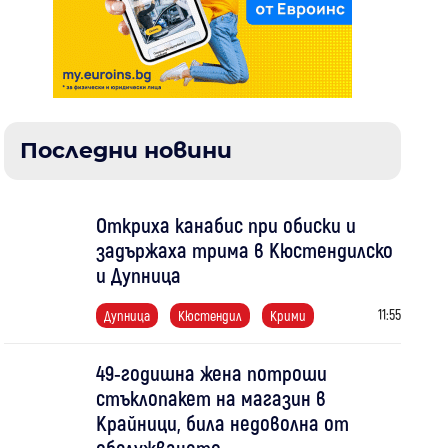
Последни новини
Откриха канабис при обиски и
задържаха трима в Кюстендилско
и Дупница
11:55
Дупница
Кюстендил
Крими
49-годишна жена потроши
стъклопакет на магазин в
Крайници, била недоволна от
обслужването