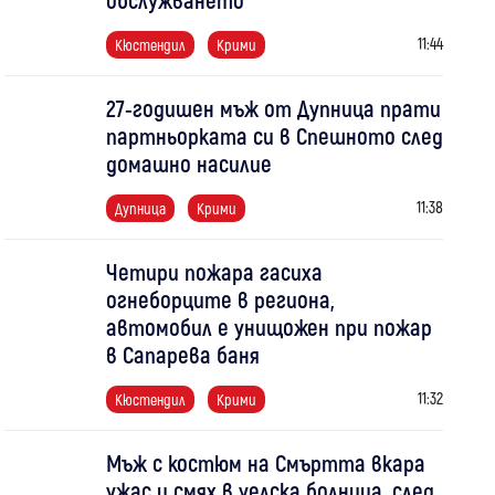
11:44
Кюстендил
Крими
27-годишен мъж от Дупница прати
партньорката си в Спешното след
домашно насилие
11:38
Дупница
Крими
Четири пожара гасиха
огнеборците в региона,
автомобил е унищожен при пожар
в Сапарева баня
11:32
Кюстендил
Крими
Мъж с костюм на Смъртта вкара
ужас и смях в уелска болница, след