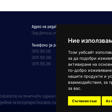
Адрес на редакцията
Град Дупница, ул.''Христо Ботев" 43
Ние използва
Телефони за реклама и абонаменти
0879 356 082
Този уебсайт използв
0879 356 098
за да подобри изживя
0879 356 289
активиране на основн
по-добро изживяване
нашите продукти и ус
взаимодействия
,
за 
за вас
.
фикатор на печатните издания (Българска национална агенция за ISSN)
Съгласен съм
Аз 
евник на югозападна България, със свидетелство за марка рег. номер: 