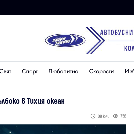
Свят
Спорт
Любопитно
Скорости
Из
лбоко в Тихия океан
756
08 юли