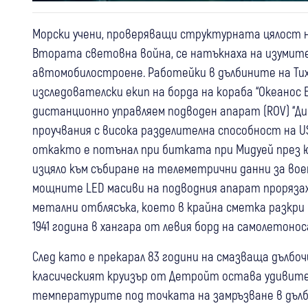
Морски учени, проверяващи структурната цялост 
Втората световна война, се натъкнаха на изумит
автомобилостроене. Работейки в дълбините на Ти
изследователски екип на борда на кораба “Океанос 
дистанционно управляем подводен апарат (ROV) “Ди
проучвания с висока разделителна способност на US
откакто е потънал при битката при Мидуей през ю
изцяло към събиране на телеметрични данни за во
мощните LED масиви на подводния апарат прорязаха
метални отблясъка, което в крайна сметка разкри п
1941 година в хангара от левия борд на самолетонос
След като е прекарал 83 години на смазваща дълбо
класическият круизър от Детройт остава удивител
температурите под точката на замръзване в дълб