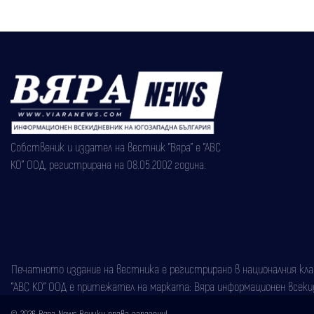
Собственик и издател на вестник "Вяра" е "АВС
КО" ООД, регистрирана на 08.05.2002 година.
Печатното издание на вестника е регистрирано в националния класи
"АВС КО" ООД е притежател на марката: Вяра информационен всекидн
© 2026 Вяра News Всички права запазени!