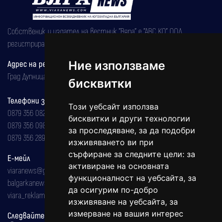
Собственик и издател на вестник "Вяра" е "АВС КО" ООД,
регистрирана на 08.05.2002 година.
Адрес на редакцията
Ние използваме
Град Дупница, ул.''Христо Ботев" 43
бисквитки
Телефони за реклама и абонаменти
Този уебсайт използва
0879 356 082
бисквитки и други технологии
0879 356 098
за проследяване, за да подобри
0879 356 289
изживяването ви при
сърфиране за следните цели:
за
Е-мейл
активиране на основната
viaranews@gmail.com
функционалност на уебсайта
,
за
balgarkanews@gmail.com
да осигурим по-добро
viara_reklama@mail.bg
изживяване на уебсайта
,
за
измерване на вашия интерес
Следвайте ни: