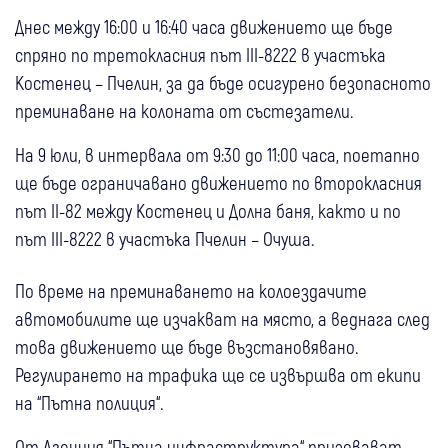
Днес между 16:00 и 16:40 часа движението ще бъде
спряно по третокласния път III-8222 в участъка
Костенец – Пчелин, за да бъде осигурено безопасното
преминаване на колоната от състезатели.
На 9 юли, в интервала от 9:30 до 11:00 часа, поетапно
ще бъде ограничавано движението по второкласния
път II-82 между Костенец и Долна баня, както и по
път III-8222 в участъка Пчелин – Очуша.
По време на преминаването на колоездачите
автомобилите ще изчакват на място, а веднага след
това движението ще бъде възстановявано.
Регулирането на трафика ще се извършва от екипи
на “Пътна полиция“.
От Агенция “Пътна инфраструктура“ призовават