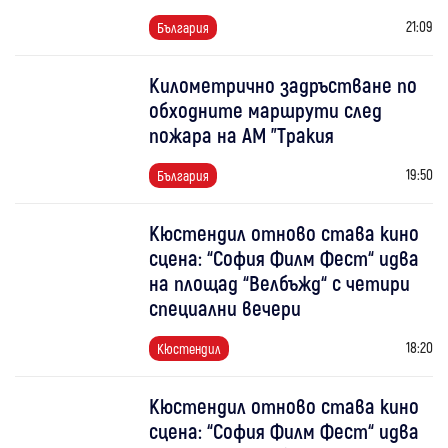
21:09
България
Километрично задръстване по
обходните маршрути след
пожара на АМ "Тракия
19:50
България
Кюстендил отново става кино
сцена: “София Филм Фест“ идва
на площад “Велбъжд“ с четири
специални вечери
18:20
Кюстендил
Кюстендил отново става кино
сцена: “София Филм Фест“ идва