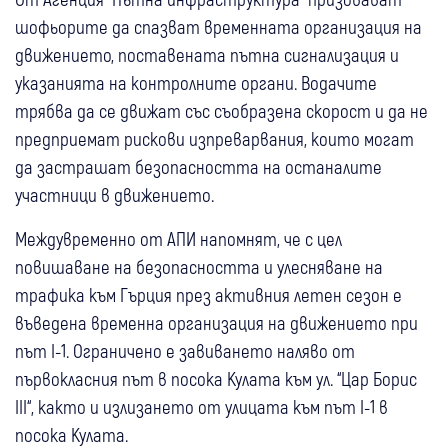
шофьорите да спазват временната организация на
движението, поставената пътна сигнализация и
указанията на контролните органи. Водачите
трябва да се движат със съобразена скорост и да не
предприемат рискови изпреварвания, които могат
да застрашат безопасността на останалите
участници в движението.
Междувременно от АПИ напомнят, че с цел
повишаване на безопасността и улесняване на
трафика към Гърция през активния летен сезон е
въведена временна организация на движението при
път I-1. Ограничено е завиването наляво от
първокласния път в посока Кулата към ул. “Цар Борис
III“, както и излизането от улицата към път I-1 в
посока Кулата.