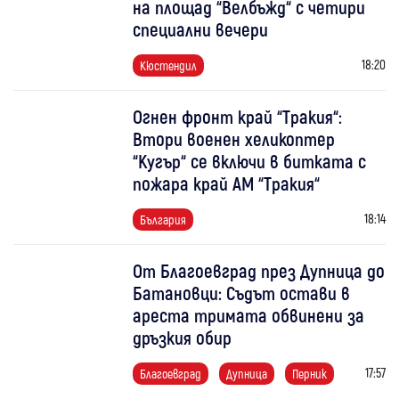
на площад “Велбъжд“ с четири
специални вечери
18:20
Кюстендил
Огнен фронт край “Тракия“:
Втори военен хеликоптер
“Кугър“ се включи в битката с
пожара край АМ “Тракия“
18:14
България
От Благоевград през Дупница до
Батановци: Съдът остави в
ареста тримата обвинени за
дръзкия обир
17:57
Благоевград
Дупница
Перник