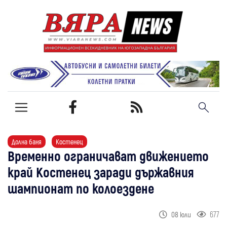
Долна баня
Костенец
Временно ограничават движението
край Костенец заради държавния
шампионат по колоездене
677
08 юли