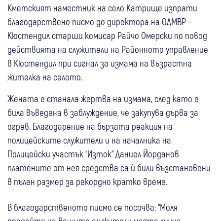
Кметският наместник на село Катрище изпрати
благодарствено писмо до директора на ОДМВР –
Кюстендил старши комисар Райчо Омерски по повод
действията на служители на Районното управление
в Кюстендил при сигнал за измама на възрастна
жителка на селото.
Жената е станала жертва на измама, след като е
била въведена в заблуждение, че закупува дърва за
огрев. Благодарение на бързата реакция на
полицейските служители и на началника на
Полицейски участък “Изток“ Даниел Йорданов
платените от нея средства са ѝ били възстановени
в пълен размер за рекордно кратко време.
В благодарственото писмо се посочва: “Моля
предайте на Вашите служители моята лична