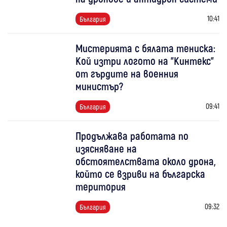
10:41
България
Мистерията с бялата тениска:
Кой изтри логото на "Кинтекс"
от гърдите на военния
министър?
09:41
България
Продължава работата по
изясняване на
обстоятелствата около дрона,
който се взриви на българска
територия
09:32
България