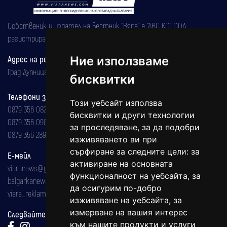
Собственик и издател на вестник "Вяра" е "АВС КО" ООД,
регистрирана на 08.05.2002 година.
Ние използваме
Адрес на редакцията
Град Дупница, ул.''Христо Ботев" 43
бисквитки
Телефони за реклама и абонаменти
Този уебсайт използва
0879 356 082
бисквитки и други технологии
0879 356 098
за проследяване, за да подобри
0879 356 289
изживяването ви при
сърфиране за следните цели:
за
Е-мейл
активиране на основната
viaranews@gmail.com
функционалност на уебсайта
,
за
balgarkanews@gmail.com
да осигурим по-добро
viara_reklama@mail.bg
изживяване на уебсайта
,
за
измерване на вашия интерес
Следвайте ни:
към нашите продукти и услуги