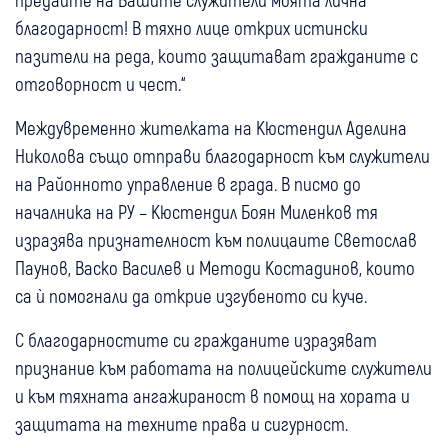
благодарност! В тяхно лице открих истински
пазители на реда, които защитават гражданите с
отговорност и чест.“
Междувременно жителката на Кюстендил Аделина
Николова също отправи благодарност към служители
на Районното управление в града. В писмо до
началника на РУ – Кюстендил Боян Миленков тя
изразява признателност към полицаите Светослав
Паунов, Васко Василев и Методи Костадинов, които
са ѝ помогнали да открие изгубеното си куче.
С благодарностите си гражданите изразяват
признание към работата на полицейските служители
и към тяхната ангажираност в помощ на хората и
защитата на техните права и сигурност.