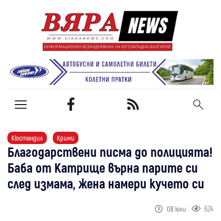
Кюстендил
Крими
Благодарствени писма до полицията!
Баба от Катрище върна парите си
след измама, жена намери кучето си
624
08 юли