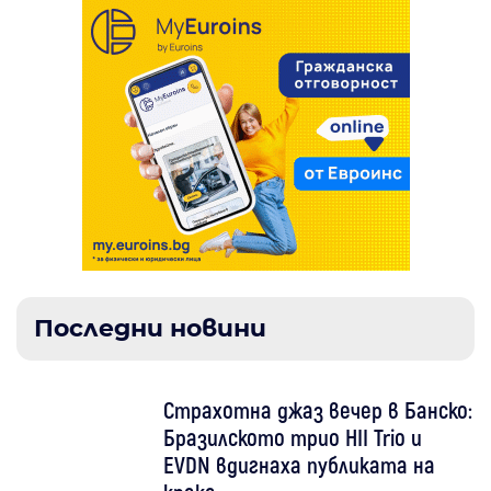
Последни новини
Страхотна джаз вечер в Банско:
Бразилското трио HII Trio и
EVDN вдигнаха публиката на