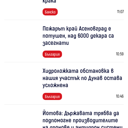
крака
11:07
Банско
Пожарът край Асеновград е
потушен, над 6000 декара са
засегнати
10:59
България
Хидроложката обстановка в
нашия участък по Дунав остава
усложнена
10:46
България
Йотова: Държавата трябва да
подпомогне производителите
на дронове и антидрон системи