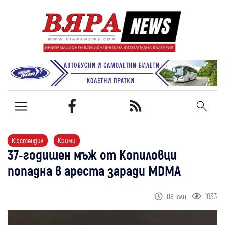
Кюстендил
Крими
37-годишен мъж от Копиловци
попадна в ареста заради MDMA
1033
08 юли