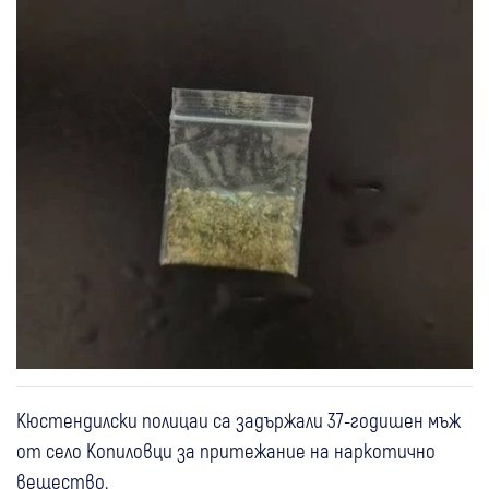
Кюстендилски полицаи са задържали 37-годишен мъж
от село Копиловци за притежание на наркотично
вещество.