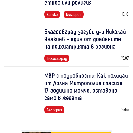
етнос или религия
15:16
Банско
България
Благоевград загуби д-р Николай
Янакиев – един от доайените
на психиатрията в региона
15:07
Благоевград
МВР с подробности: Как полицаи
от Долна Митрополия спасиха
17-годишно момче, оставено
само в жегата
14:55
България