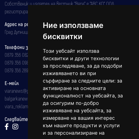
Собственик и издател на вестник "Вяра" е "АВС КО" ООД,
регистрирана на 08.05.2002 година.
Ние използваме
Адрес на редакцията
Град Дупница, ул.''Христо Ботев" 43
бисквитки
Телефони за реклама и абонаменти
Този уебсайт използва
0879 356 082
бисквитки и други технологии
0879 356 098
за проследяване, за да подобри
0879 356 289
изживяването ви при
сърфиране за следните цели:
за
Е-мейл
активиране на основната
viaranews@gmail.com
функционалност на уебсайта
,
за
balgarkanews@gmail.com
да осигурим по-добро
viara_reklama@mail.bg
изживяване на уебсайта
,
за
измерване на вашия интерес
Следвайте ни:
към нашите продукти и услуги
и за персонализиране на