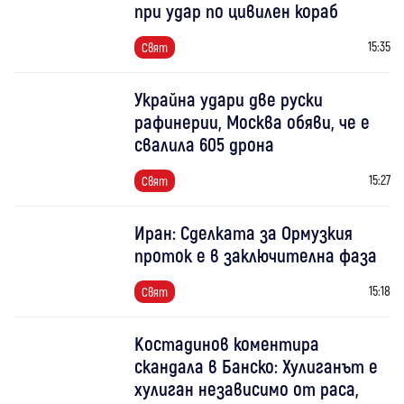
при удар по цивилен кораб
15:35
Свят
Украйна удари две руски
рафинерии, Москва обяви, че е
свалила 605 дрона
15:27
Свят
Иран: Сделката за Ормузкия
проток е в заключителна фаза
15:18
Свят
Костадинов коментира
скандала в Банско: Хулиганът е
хулиган независимо от раса,