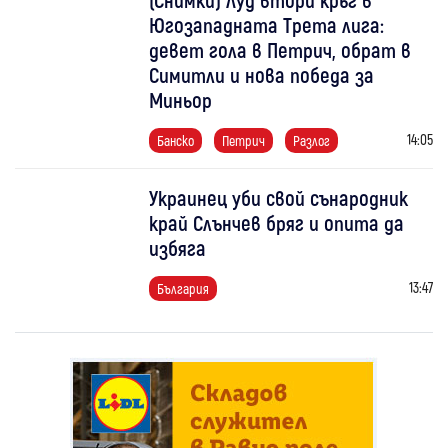
Югозападната Трета лига:
девет гола в Петрич, обрат в
Симитли и нова победа за
Миньор
14:05
Банско
Петрич
Разлог
Украинец уби свой сънародник
край Слънчев бряг и опита да
избяга
13:47
България