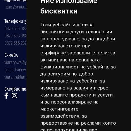
Ние използваме
Град Дупница, ул.''Христо Ботев" 43
бисквитки
Телефони за реклама и абонаменти
Този уебсайт използва
0879 356 082
бисквитки и други технологии
0879 356 098
за проследяване, за да подобри
0879 356 289
изживяването ви при
сърфиране за следните цели:
за
Е-мейл
активиране на основната
viaranews@gmail.com
функционалност на уебсайта
,
за
balgarkanews@gmail.com
да осигурим по-добро
viara_reklama@mail.bg
изживяване на уебсайта
,
за
измерване на вашия интерес
Следвайте ни:
към нашите продукти и услуги
и за персонализиране на
маркетинговите
взаимодействия
,
за
предоставяне на реклами които
са по-подходящи за вас
.