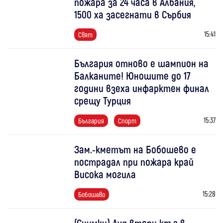
пожара за 24 часа в Албания,
1500 ха засегнати в Сърбия
15:41
Свят
България отново е шампион на
Балканите! Юношите до 17
години взеха инфарктен финал
срещу Турция
15:37
България
Спорт
Зам.-кметът на Бобошево е
пострадал при пожара край
Висока могила
15:28
Бобошево
(Снимки) Луд втори кръг в