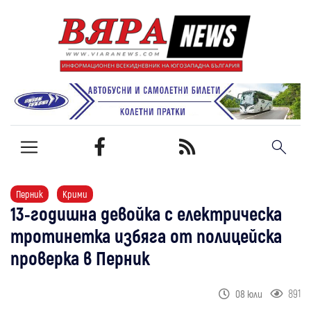
Перник
Крими
13-годишна девойка с електрическа
тротинетка избяга от полицейска
проверка в Перник
891
08 юли