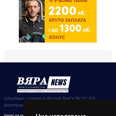
Собственик и издател на вестник "Вяра" е "АВС КО" ООД,
регистрирана на 08.05.2002 година.
Адрес на редакцията