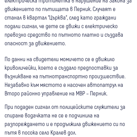
електрическа тротинетка в нарушение на Закона за
движението по пътищата в Перник. Случаят е
станал в квартал “Църква“, след като граждани
подали сигнал, че дете се движи с електрическо
превозно средство по пътното платно и създава
опасност за движението.
По данни на свидетели момичето се е движило
криволичейки, което е създало предпоставки за
възникване на пътнотранспортно произшествие.
Незабавно към мястото е насочен автопатрул на
Второ районно управление на МВР – Перник.
При подаден сигнал от полицейските служители за
спиране водачката не се е подчинила на
разпореждането и е продължила движението си по
пътя в посока село Кралев дол.