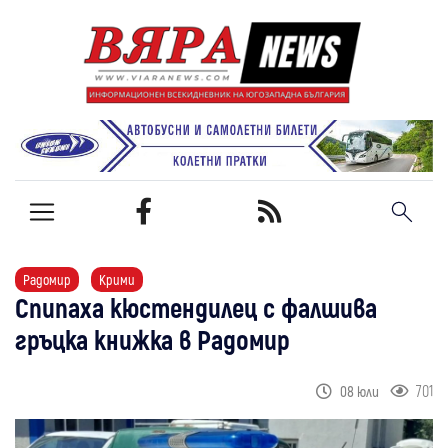
Радомир
Крими
Спипаха кюстендилец с фалшива
гръцка книжка в Радомир
701
08 юли