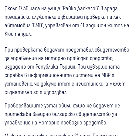
Около 17:30 часа на улица “Райко Даскалов“ в града
полицейски служители извършили проверка на лек
автомобил “БМВ“, управляван от 41-годишен жител на
Кюстендил.
При проверката водачът представил свидетелство
за управление на моторно превозно средство,
издадено от Република Гърция. При извършената
справка в информационните системи на МВР е
установено, че документът е неистински, а мъжът
съзнателно го е използвал.
Проверяващите установили също, че водачът не
притежава валидно българско свидетелство за
управление на моторно превозно средство.
Мъжът е задържан за срок до 24 часа. По случая е