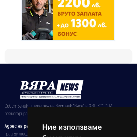
Собственик и издател на вестник "Вяра" е "АВС КО" ООД,
регистрирана на 08.05.2002 година.
Адрес на редакцията
Ние използваме
Град Дупница, ул.''Христо Ботев" 43