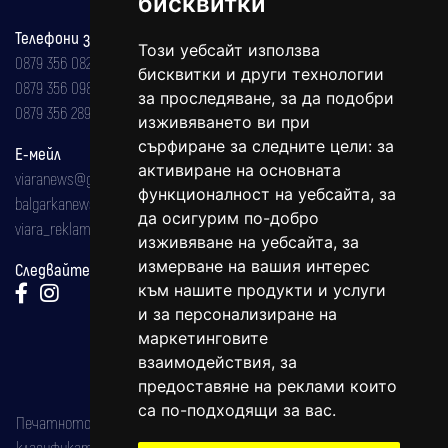
бисквитки
Телефони за реклама и абонаменти
Този уебсайт използва
0879 356 082
бисквитки и други технологии
0879 356 098
за проследяване, за да подобри
0879 356 289
изживяването ви при
сърфиране за следните цели:
за
Е-мейл
активиране на основната
viaranews@gmail.com
функционалност на уебсайта
,
за
balgarkanews@gmail.com
да осигурим по-добро
viara_reklama@mail.bg
изживяване на уебсайта
,
за
измерване на вашия интерес
Следвайте ни:
към нашите продукти и услуги
и за персонализиране на
маркетинговите
взаимодействия
,
за
предоставяне на реклами които
са по-подходящи за вас
.
Печатното издание на вестника е регистрирано в националния
класификатор на печатните издания (Българска национална