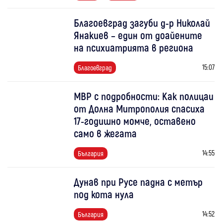
Благоевград загуби д-р Николай
Янакиев – един от доайените
на психиатрията в региона
15:07
Благоевград
МВР с подробности: Как полицаи
от Долна Митрополия спасиха
17-годишно момче, оставено
само в жегата
14:55
България
Дунав при Русе падна с метър
под кота нула
14:52
България