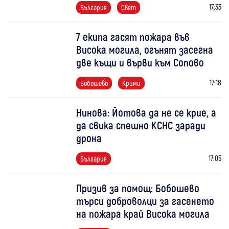
17:33
България
Свят
7 екипа гасят пожара във
Висока могила, огънят засегна
две къщи и върви към Сопово
17:18
Бобошево
Крими
Нинова: Йотова да не се крие, а
да свика спешно КСНС заради
дрона
17:05
България
Призив за помощ: Бобошево
търси доброволци за гасенето
на пожара край Висока могила