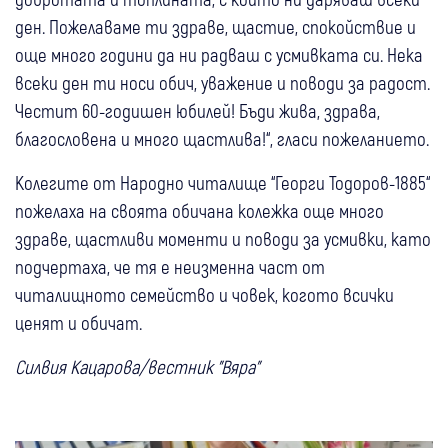
ден. Пожелаваме ти здраве, щастие, спокойствие и
още много години да ни радваш с усмивката си. Нека
всеки ден ти носи обич, уважение и поводи за радост.
Честит 60-годишен юбилей! Бъди жива, здрава,
благословена и много щастлива!“, гласи пожеланието.
Колегите от Народно читалище “Георги Тодоров-1885“
пожелаха на своята обичана колежка още много
здраве, щастливи моменти и поводи за усмивки, като
подчертаха, че тя е неизменна част от
читалищното семейство и човек, когото всички
ценят и обичат.
Силвия Кацарова/вестник "Вяра"