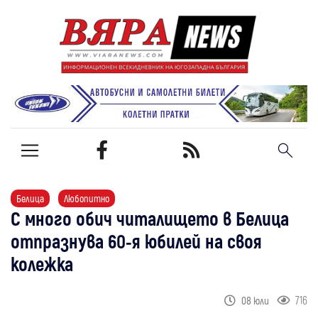
Белица
Любопитно
С много обич читалището в Белица
отпразнува 60-я юбилей на своя
колежка
716
08 юли