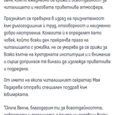
читалището и неговата приветлива атмосфера.
Празникът се превърна в израз на признателност
към дългогодишния ѝ труд, отговорност и неизменно
добро настроение. Колегите ѝ я определят като
човек, който всеки ден прекрачва прага на
читалището с усмивка, не се уморява да се грижи за
всяко кътче на културната институция и с внимание
и сърце допринася тя винаги да изглежда приветлива
и подредена.
От името на екипа читалищният секретар Мая
Падарева отправи специален поздрав към
юбилярката.
“Скъпа Ванче, благодарим ти за всеотдайността,
добротата и топлината, с които ни даряваш всеки