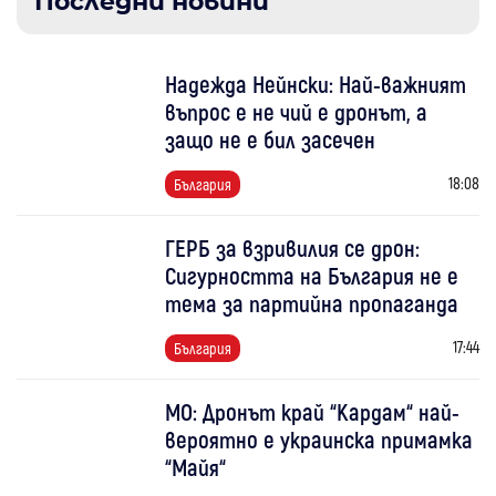
Последни новини
Надежда Нейнски: Най-важният
въпрос е не чий е дронът, а
защо не е бил засечен
18:08
България
ГЕРБ за взривилия се дрон:
Сигурността на България не е
тема за партийна пропаганда
17:44
България
МО: Дронът край “Кардам“ най-
вероятно е украинска примамка
“Майя“