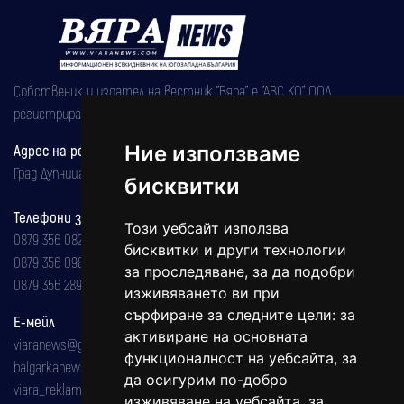
Собственик и издател на вестник "Вяра" е "АВС КО" ООД,
регистрирана на 08.05.2002 година.
Ние използваме
Адрес на редакцията
Град Дупница, ул.''Христо Ботев" 43
бисквитки
Телефони за реклама и абонаменти
Този уебсайт използва
0879 356 082
бисквитки и други технологии
0879 356 098
за проследяване, за да подобри
0879 356 289
изживяването ви при
сърфиране за следните цели:
за
Е-мейл
активиране на основната
viaranews@gmail.com
функционалност на уебсайта
,
за
balgarkanews@gmail.com
да осигурим по-добро
viara_reklama@mail.bg
изживяване на уебсайта
,
за