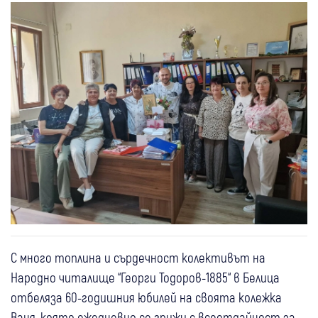
С много топлина и сърдечност колективът на
Народно читалище “Георги Тодоров-1885“ в Белица
отбеляза 60-годишния юбилей на своята колежка
Ваня, която ежедневно се грижи с всеотдайност за