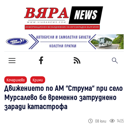
Кочериново
Крими
Движението по АМ “Струма“ при село
Мурсалево бе временно затруднено
заради катастрофа
1405
08 юли