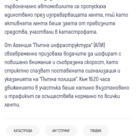
първоначално автомобилите се пропускаха
единствено през изпреварващата лента, тъй като
активната лента беше заета от превозните
средства, участвали в катастрофата.
От Агенция “Пътна инфраструктура“ (АПИ)
своевременно призоваха водачите да шофират с
повишено внимание и съобразена скорост, като
стриктно спазват поставената сигнализация и
указанията на “Пътна полиция“. Към 16:20 часа
движението в участъка беше напълно възстановено
и трафикът се осъществява нормално по всички
ленти.
16:03
България
КАТАСТРОФА
АМ "СТРУМА"
ТРАФИК
Заснеха джип да се движи по аварийната