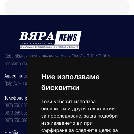
Собственик и издател на вестник "Вяра" е "АВС КО" ООД,
регистрирана на 08.05.2002 година.
Ние използваме
Адрес на редакцията
Град Дупница, ул.''Христо Ботев" 43
бисквитки
Телефони за реклама и абонаменти
Този уебсайт използва
0879 356 082
бисквитки и други технологии
0879 356 098
за проследяване, за да подобри
0879 356 289
изживяването ви при
сърфиране за следните цели:
за
Е-мейл