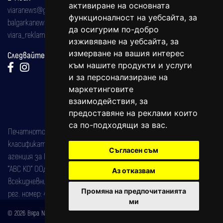
активиране на основната
viaranews@gmail.com
функционалност на уебсайта
,
за
balgarkanews@gmail.com
да осигурим по-добро
viara_reklama@mail.bg
изживяване на уебсайта
,
за
измерване на вашия интерес
Следвайте ни:
към нашите продукти и услуги
и за персонализиране на
маркетинговите
взаимодействия
,
за
предоставяне на реклами които
са по-подходящи за вас
.
Печатното издание на вестника е регистрирано в националния
класификатор на печатните издания (Българска национална
Съгласен съм
агенция за ISSN) под номер: ISSN 1312-4722.
"АВС КО" ООД е притежател на марката: Вяра информационен
Аз отказвам
всекидневник на югозападна България, със свидетелство за марка
Промяна на предпочитанията
рег. номер: 47857/11.05.2004 година.
ми
© 2026 Вяра News Всички права запазени!