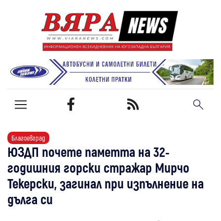
Благоевград
ЮЗДП почете паметта на 32-
годишния горски стражар Мирчо
Текерски, загинал при изпълнение на
дълга си