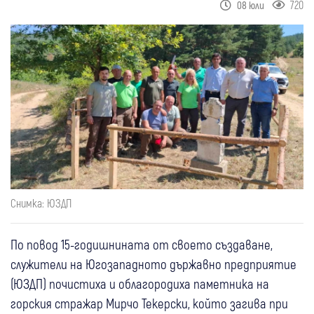
720
08 юли
Снимка: ЮЗДП
По повод 15-годишнината от своето създаване,
служители на Югозападното държавно предприятие
(ЮЗДП) почистиха и облагородиха паметника на
горския стражар Мирчо Текерски, който загива при