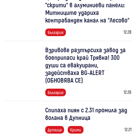
“скрити“ в алуминиеви панели:
Митниците удариха
контрабанден канал на “Лесово“
12:28
България
Взривове разтърсиха завод за
боеприпаси край Трявна! 300
души са евакуирани,
задействаха BG-ALERT
(ОБНОВЯВА СЕ)
12:26
България
Спипаха пиян с 2.31 промила зад
волана в Дупница
12:21
Дупница
Крими