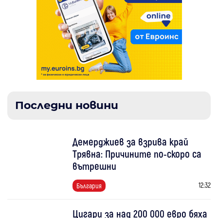
Последни новини
Демерджиев за взрива край
Трявна: Причините по-скоро са
вътрешни
12:32
България
Цигари за над 200 000 евро бяха