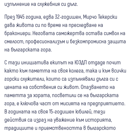
изпълнение на служебния си дълг.
През 1945 година, едва 32-годишен, Мирчо Текерски
дава живота си по време на преследване на
бракониери. Неговата саможертва остава символ на
смелост, професионализъм и безкомпромисна защита
на българската гора.
С тази инициатива екипът на ЮЗДП отдаде почит
както към паметта на своя колега, така и към всички
горски служители, които са изпълнявали дълга си с
цената на собствения си живот. Опазването на
паметта за хората, посветили се на българската
гора, е ключова част от мисията на предприятието.
В годината на своя 15-годишен юбилей, тези
действия са израз на уважение към историята,
традициите и приемствеността в българското