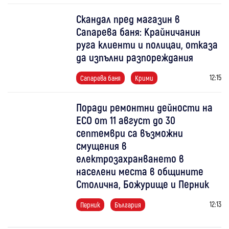
Скандал пред магазин в
Сапарева баня: Крайничанин
руга клиенти и полицаи, отказа
да изпълни разпореждания
12:15
Сапарева баня
Крими
Поради ремонтни дейности на
ЕСО от 11 август до 30
септември са възможни
смущения в
електрозахранването в
населени места в общините
Столична, Божурище и Перник
12:13
Перник
България