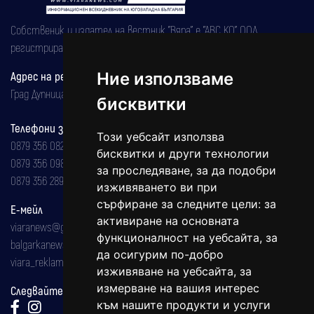
Собственик и издател на вестник "Вяра" е "АВС КО" ООД,
регистрирана на 08.05.2002 година.
Адрес на редакцията
Ние използваме
Град Дупница, ул.''Христо Ботев" 43
бисквитки
Телефони за реклама и абонаменти
Този уебсайт използва
0879 356 082
бисквитки и други технологии
0879 356 098
за проследяване, за да подобри
0879 356 289
изживяването ви при
сърфиране за следните цели:
за
Е-мейл
активиране на основната
viaranews@gmail.com
функционалност на уебсайта
,
за
balgarkanews@gmail.com
да осигурим по-добро
viara_reklama@mail.bg
изживяване на уебсайта
,
за
измерване на вашия интерес
Следвайте ни:
към нашите продукти и услуги