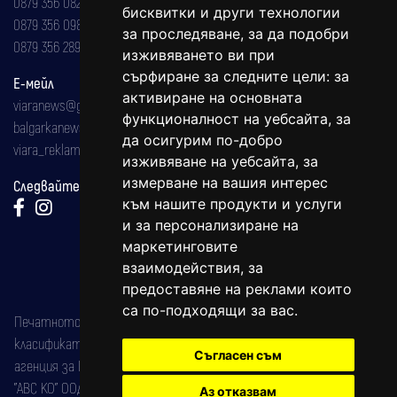
0879 356 082
бисквитки и други технологии
0879 356 098
за проследяване, за да подобри
0879 356 289
изживяването ви при
сърфиране за следните цели:
за
Е-мейл
активиране на основната
viaranews@gmail.com
функционалност на уебсайта
,
за
balgarkanews@gmail.com
да осигурим по-добро
viara_reklama@mail.bg
изживяване на уебсайта
,
за
измерване на вашия интерес
Следвайте ни:
към нашите продукти и услуги
и за персонализиране на
маркетинговите
взаимодействия
,
за
предоставяне на реклами които
са по-подходящи за вас
.
Печатното издание на вестника е регистрирано в националния
класификатор на печатните издания (Българска национална
Съгласен съм
агенция за ISSN) под номер: ISSN 1312-4722.
"АВС КО" ООД е притежател на марката: Вяра информационен
Аз отказвам