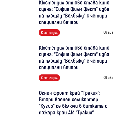
Кюстендил отново става кино
сцена: “София Филм Фест“ идва
на площад “Велбъжд“ с четири
специални вечери
06 авг
Кюстендил
Кюстендил отново става кино
сцена: “София Филм Фест“ идва
на площад “Велбъжд“ с четири
специални вечери
06 авг
Кюстендил
Огнен фронт край “Тракия“:
Втори военен хеликоптер
“Кугър“ се включи в битката с
пожара край АМ “Тракия“