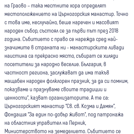
на Граово – така местните хора определят
местоположението на Църногорския манастир. Точно
с това име, неслучайно, беше наречен и масовият
народен събор, състоял се за първи път през 2018
година. Събитието с право се нарежда сред най-
значимите в страната ни - манастирските ливади
наистина са прекрасно място, събират се хиляди
посетители за народно веселие. България, в
частност региона, заслужават да има такъв
мащабен народен фолклорен празник, за да си помним,
показваме и празнуваме своите традиции и
ценности“, казват организаторите. А те са:
Църногорският манастир “Св. св. Козма и Дамян“,
Фондация “За един по-добър живот“, под патронажа
на областния управител на Перник,
Министерството на земеделието. Събитието се