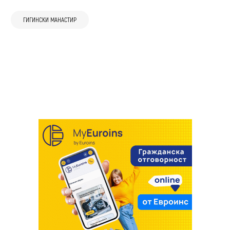
31 юли
Благоевград
Брезник
България
“Традиции и изкуство“ отново връща
Фолклор и кино под открито небе тази
31 юли
Брезник
ГИГИНСКИ МАНАСТИР
Перник
Официално: Светият синод се разграничи
духа на старите занаяти, музиката и
седмица в Кюстендил
Скандал за 1 млн. евро и обвинения в
от изявленията на архимандрит Никанор
вкусовете на града
31 юли
Самоков
Любопитно
разкол: Архимандрит Никанор застава
и предупреди за риск от разкол
29 юли
Брезник
България
Август в Самоков – месец на празници,
пред църковен съд
Патриарх Даниил наказа архимандрит
музика, традиции и спортни събития
Никанор, започва църковно дело