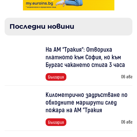
Последни новини
На АМ “Тракия“: Отвориха
платното към София, но към
Бургас чакането стига 3 часа
06 авг
България
Километрично задръстване по
обходните маршрути след
пожара на АМ "Тракия
06 авг
България