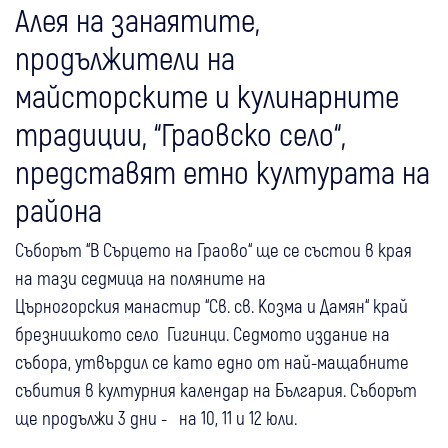
Алея на занаятите,
продължители на
майсторските и кулинарните
традиции, “Граовско село“,
представят етно културата на
района
Съборът “В Сърцето на Граово“ ще се състои в края
на тази седмица на поляните на
Църногорския манастир “Св. св. Козма и Дамян“ край
брезнишкото село Гигинци. Седмото издание на
събора, утвърдил се като едно от най-мащабните
събития в културния календар на България. Съборът
ще продължи 3 дни - на 10, 11 и 12 юли.