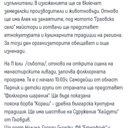
изпълнители. В изложенията ще се включат
земеделски производители и животновъди. Отново
ще има Алея на занаятите, под мотото “Граовско
село“ майстори и готвачи ще представят
етнокултурата и кулинарните традиции на региона.
За този ден организаторите обещават и още
изненади.
На 11 юли /събота/, отново на открита сцена на
манастирските ливади, започва фолклорната
програма. Тя е с начало 10:00ч. Самодейци от област
Перник и детски групи от страната ще представят
“Фолклорна шарения“. Ще бъде показана
поясна борба “Кореш“ – древна българска културна
традиция. Ще има шествие на Сдружение “Хайдути“
от Пловдив.
Ще пеят Нелина, Георги Гьолски, ФА “Етнофолк“ и