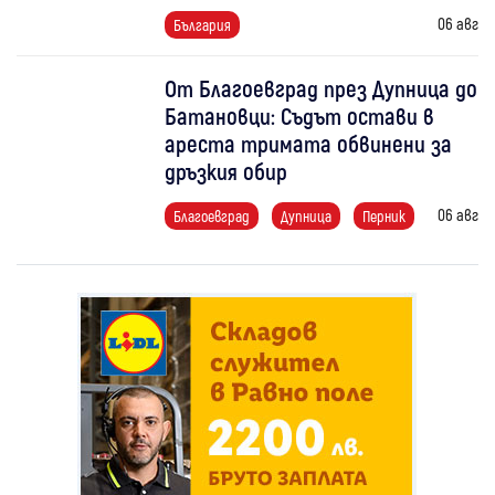
06 авг
България
От Благоевград през Дупница до
Батановци: Съдът остави в
ареста тримата обвинени за
дръзкия обир
06 авг
Благоевград
Дупница
Перник