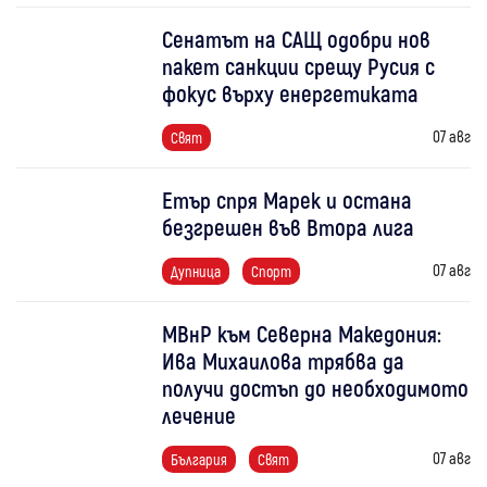
Сенатът на САЩ одобри нов
пакет санкции срещу Русия с
фокус върху енергетиката
07 авг
Свят
Етър спря Марек и остана
безгрешен във Втора лига
07 авг
Дупница
Спорт
МВнР към Северна Македония:
Ива Михаилова трябва да
получи достъп до необходимото
лечение
07 авг
България
Свят