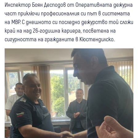
Инспектор Боян Десподов от Оперативната дежурна
част приключи професионалния си път в системата
на МВР. С днешното си последно дежурство той сложи
край на над 26-годишна кариера, посветена на
сигурността на гражданите в Кюстендилско.