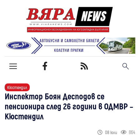
Кюстендил
Инспектор Боян Десподов се
пенсионира след 26 години в ОДМВР –
Кюстендил
864
08 юли