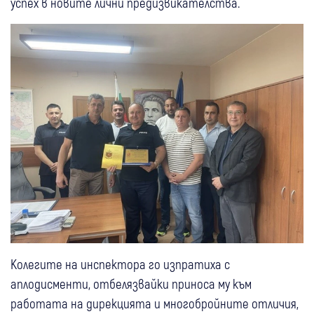
успех в новите лични предизвикателства.
Колегите на инспектора го изпратиха с
аплодисменти, отбелязвайки приноса му към
работата на дирекцията и многобройните отличия,