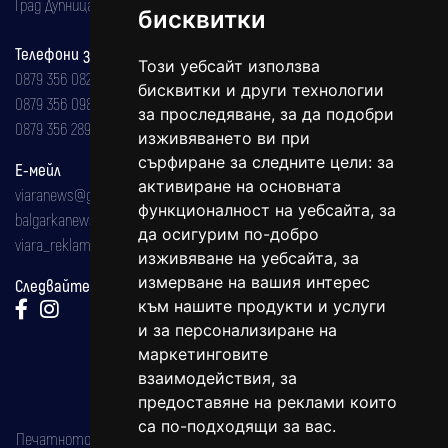
Град Дупница, ул.''Христо Ботев" 43
бисквитки
Телефони за реклама и абонаменти
Този уебсайт използва
0879 356 082
бисквитки и други технологии
0879 356 098
за проследяване, за да подобри
0879 356 289
изживяването ви при
сърфиране за следните цели:
за
Е-мейл
активиране на основната
viaranews@gmail.com
функционалност на уебсайта
,
за
balgarkanews@gmail.com
да осигурим по-добро
viara_reklama@mail.bg
изживяване на уебсайта
,
за
измерване на вашия интерес
Следвайте ни:
към нашите продукти и услуги
и за персонализиране на
маркетинговите
взаимодействия
,
за
предоставяне на реклами които
са по-подходящи за вас
.
Печатното издание на вестника е регистрирано в националния