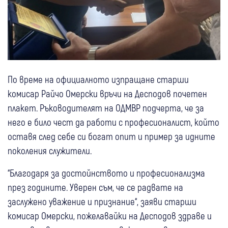
По време на официалното изпращане старши
комисар Райчо Омерски връчи на Десподов почетен
плакет. Ръководителят на ОДМВР подчерта, че за
него е било чест да работи с професионалист, който
оставя след себе си богат опит и пример за идните
поколения служители.
“Благодаря за достойнството и професионализма
през годините. Уверен съм, че се радвате на
заслужено уважение и признание“, заяви старши
комисар Омерски, пожелавайки на Десподов здраве и