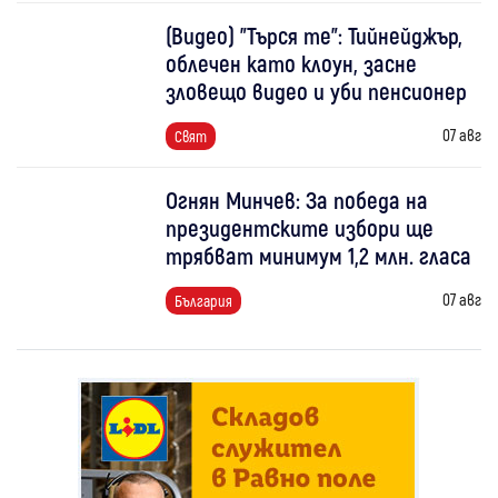
(Видео) "Търся те": Тийнейджър,
облечен като клоун, засне
зловещо видео и уби пенсионер
07 авг
Свят
Огнян Минчев: За победа на
президентските избори ще
трябват минимум 1,2 млн. гласа
07 авг
България