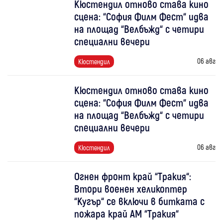
Кюстендил отново става кино
сцена: “София Филм Фест“ идва
на площад “Велбъжд“ с четири
специални вечери
06 авг
Кюстендил
Кюстендил отново става кино
сцена: “София Филм Фест“ идва
на площад “Велбъжд“ с четири
специални вечери
06 авг
Кюстендил
Огнен фронт край “Тракия“:
Втори военен хеликоптер
“Кугър“ се включи в битката с
пожара край АМ “Тракия“