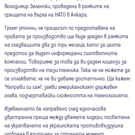
Володимир Зеленски, проведена в рамките на
срещата на върха на НАТО в Анкара.
Тръмп уточни, че процесът по предоставяне на
правата за производство ще бъде уреден в рамките
на следващите два до три месеца, като за целта
предстои да бъдат информирани съответните
компании. “Говорихме за това да ви дадем лицензи за
производство на тази техника. Така че не можете да
се оплаквате, че не ви даваме достатъчно. Ще кажем:
“Направи си сам“, заяви американският държавен
глава, подчертавайки сложността на технологията.
Изявлението бе направено след едночасова
двустранна среща между двамата лидери, посветена
на укрепването на украинската противовъздушна
отбрана в критичен за страната момент.