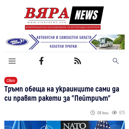
Свят
Тръмп обеща на украинците сами да
си правят ракети за "Пейтриът"
675
08 юли