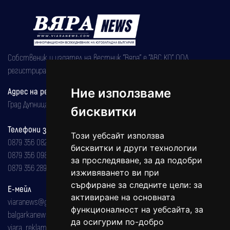
Собственик и издател на вестник "Вяра" е "АВС КО" ООД,
регистрирана на 08.05.2002 година.
Ние използваме
Адрес на редакцията
Град Дупница, ул.''Христо Ботев" 43
бисквитки
Телефони за реклама и абонаменти
Този уебсайт използва
0879 356 082
бисквитки и други технологии
0879 356 098
за проследяване, за да подобри
0879 356 289
изживяването ви при
сърфиране за следните цели:
за
Е-мейл
активиране на основната
viaranews@gmail.com
функционалност на уебсайта
,
за
balgarkanews@gmail.com
да осигурим по-добро
viara_reklama@mail.bg