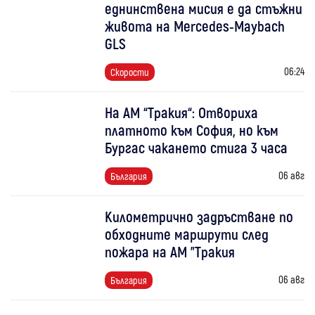
еднинствена мисия е да стъжни
живота на Mercedes-Maybach
GLS
06:24
Скорости
На АМ “Тракия“: Отвориха
платното към София, но към
Бургас чакането стига 3 часа
06 авг
България
Километрично задръстване по
обходните маршрути след
пожара на АМ "Тракия
06 авг
България