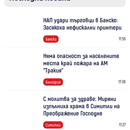
НАП удари търговци в Банско:
Засякоха нефискални принтери
17:55
Банско
Няма опасност за населените
места край пожара на АМ
"Тракия"
17:39
България
С молитва за здраве: Миряни
изпълниха храма в Симитли на
Преображение Господне
17:27
Симитли