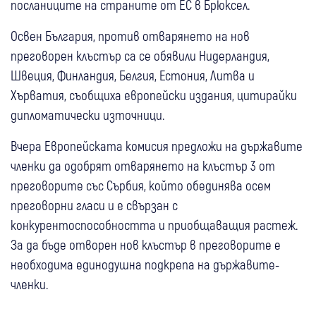
посланиците на страните от ЕС в Брюксел.
Освен България, против отварянето на нов
преговорен клъстър са се обявили Нидерландия,
Швеция, Финландия, Белгия, Естония, Литва и
Хърватия, съобщиха европейски издания, цитирайки
дипломатически източници.
Вчера Европейската комисия предложи на държавите
членки да одобрят отварянето на клъстър 3 от
преговорите със Сърбия, който обединява осем
преговорни гласи и е свързан с
конкурентоспособността и приобщаващия растеж.
За да бъде отворен нов клъстър в преговорите е
необходима единодушна подкрепа на държавите-
членки.