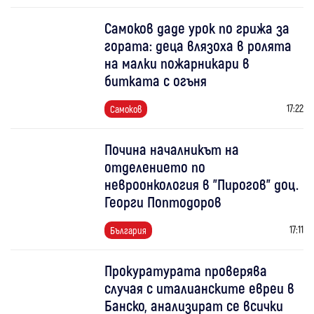
Самоков даде урок по грижа за
гората: деца влязоха в ролята
на малки пожарникари в
битката с огъня
17:22
Самоков
Почина началникът на
отделението по
невроонкология в "Пирогов" доц.
Георги Поптодоров
17:11
България
Прокуратурата проверява
случая с италианските евреи в
Банско, анализират се всички