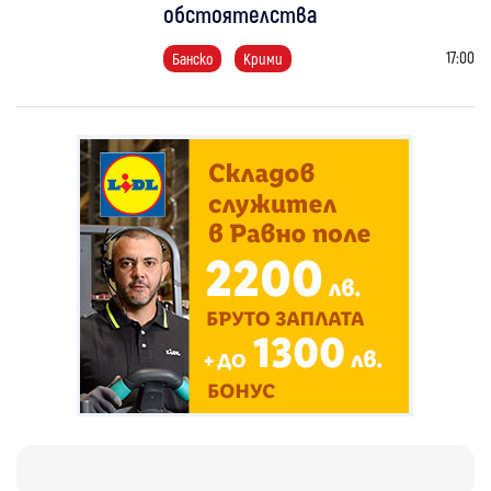
обстоятелства
17:00
Банско
Крими