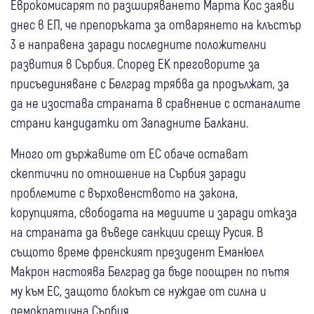
Еврокомисарят по разширяването Марта Кос заяви
днес в ЕП, че препоръката за отварянето на клъстър
3 е направена заради последните положителни
развития в Сърбия. Според ЕК преговорите за
присъединяване с Белград трябва да продължат, за
да не изостава страната в сравнение с останалите
страни кандидатки от Западните Балкани.
Много от държавите от ЕС обаче остават
скептични по отношение на Сърбия заради
проблемите с върховенството на закона,
корупцията, свободата на медиите и заради отказа
на страната да въведе санкции срещу Русия. В
същото време френският президент Еманюел
Макрон настоява Белград да бъде поощрен по пътя
му към ЕС, защото блокът се нуждае от силна и
демократична Сърбия.