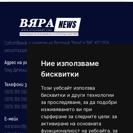
Собственик и издател на вестник "Вяра" е "АВС КО" ООД,
регистрирана на 08.05.2002 година.
Адрес на редакцията
Ние използваме
Град Дупница, ул.''Христо Ботев" 43
бисквитки
Телефони за реклама и абонаменти
Този уебсайт използва
0879 356 082
бисквитки и други технологии
0879 356 098
за проследяване, за да подобри
0879 356 289
изживяването ви при
сърфиране за следните цели:
за
Е-мейл
активиране на основната
viaranews@gmail.com
функционалност на уебсайта
,
за