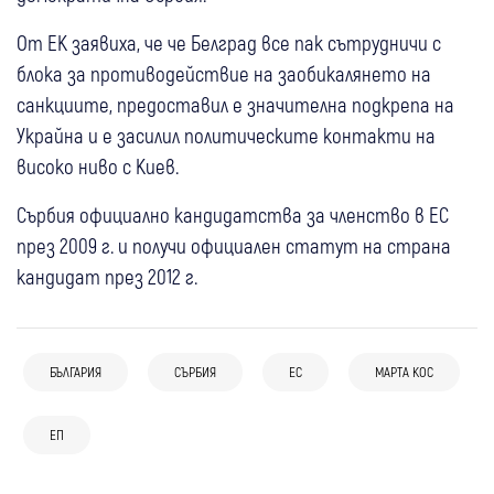
От ЕК заявиха, че че Белград все пак сътрудничи с
блока за противодействие на заобикалянето на
санкциите, предоставил е значителна подкрепа на
Украйна и е засилил политическите контакти на
високо ниво с Киев.
Сърбия официално кандидатства за членство в ЕС
през 2009 г. и получи официален статут на страна
кандидат през 2012 г.
05 авг
Банско
Кметът на Банско: Няма данни за
БЪЛГАРИЯ
СЪРБИЯ
ЕС
МАРТА КОС
антисемитски инцидент, случаят не
04 авг
България
Свят
05 авг
България
Свят
05 авг
България
бива да се използва за политически
ЕП
Катастрофа, отнети документи и
Горещата вълна връхлетя Балканите:
Слави Трифонов с ново писмо до
внушения
забрана за напускане: Случаят с Ива
Червени кодове, пожари и температури
Демерджиев за случая “Петрохан“
03 авг
България
04 авг
Свят