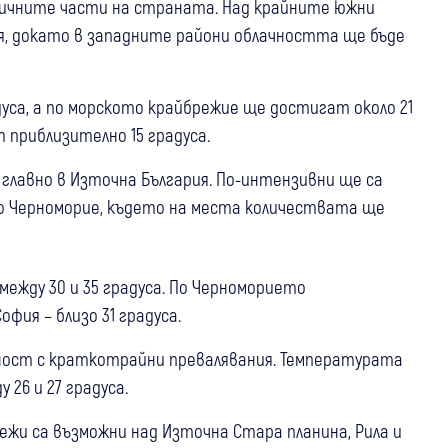
личните части на страната. Над крайните южни
я, докато в западните райони облачността ще бъде
уса, а по морското крайбрежие ще достигат около 21
 приблизително 15 градуса.
главно в Източна България. По-интензивни ще са
о Черноморие, където на места количествата ще
жду 30 и 35 градуса. По Черноморието
фия – близо 31 градуса.
ност с краткотрайни превалявания. Температурата
26 и 27 градуса.
ежи са възможни над Източна Стара планина, Рила и