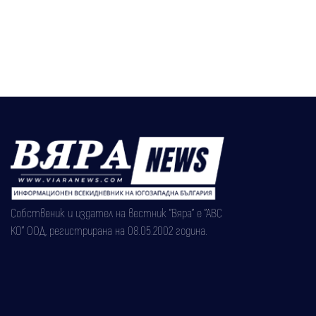
Собственик и издател на вестник "Вяра" е "АВС
КО" ООД, регистрирана на 08.05.2002 година.