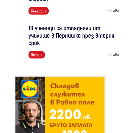
05 авг
България
18 ученици са отпаднали от
училище в Пернишко през втория
срок
05 авг
Перник