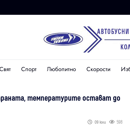
Свят
Спорт
Любопитно
Скорости
Из
страната, температурите остават до
598
09 юли