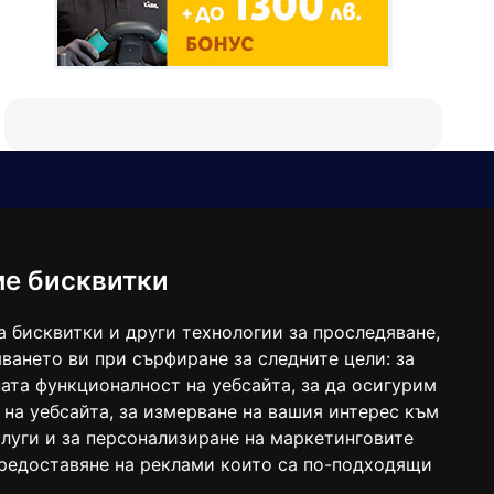
Е-мейл
Следвайте ни:
viaranews@gmail.com
balgarkanews@gmail.com
ме бисквитки
viara_reklama@mail.bg
а бисквитки и други технологии за проследяване,
ването ви при сърфиране за следните цели:
за
ата функционалност на уебсайта
,
за да осигурим
 на уебсайта
,
за измерване на вашия интерес към
луги и за персонализиране на маркетинговите
предоставяне на реклами които са по-подходящи