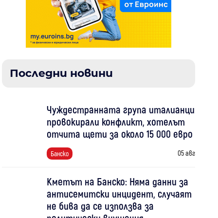
Последни новини
Чуждестранната група италианци
провокирали конфликт, хотелът
отчита щети за около 15 000 евро
05 авг
Банско
Кметът на Банско: Няма данни за
антисемитски инцидент, случаят
не бива да се използва за
политически внушения