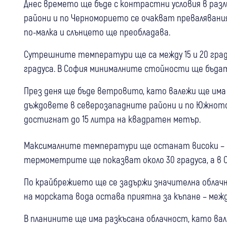
Днес времето ще бъде с контрастни условия в раз
райони и по Черноморието се очакват превалявани
по-малка и слънцето ще преобладава.
Сутрешните температури ще са между 15 и 20 град
градуса. В София минималните стойности ще бъдат
През деня ще бъде ветровито, като валежи ще има 
дъждовете в северозападните райони и по Южнот
достигнат до 15 литра на квадратен метър.
Максималните температури ще останат високи – ме
термометрите ще показват около 30 градуса, а в Со
По крайбрежието ще се задържи значителна облач
на морската вода остава приятна за къпане – между 
В планините ще има разкъсана облачност, като вал