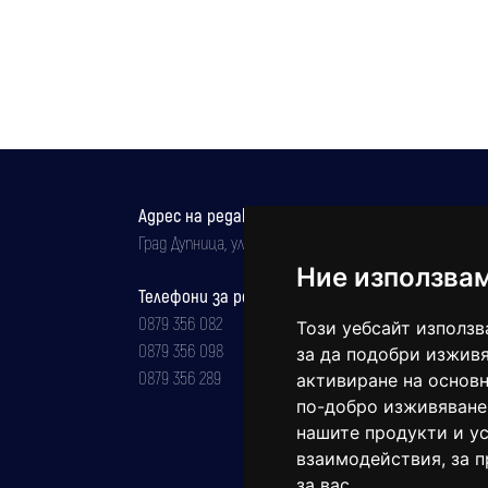
Адрес на редакцията
Град Дупница, ул.''Христо Ботев" 43
Ние използва
Телефони за реклама и абонаменти
0879 356 082
Този уебсайт използв
0879 356 098
за да подобри изживя
0879 356 289
активиране на основн
по-добро изживяване
нашите продукти и ус
взаимодействия
,
за 
за вас
.