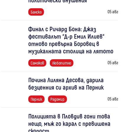
05 авг
Банско
Финал с Ричард Бона: Джаз
фестивалът “Д-р Емил Илиев“
отново превърна Боровец в
музикалната столица на лятото
05 авг
Самоков
Любопитно
Почина Лиляна Десова, дарила
безценния си архив на Перник
05 авг
Перник
Радомир
Полицията в Пловдив гони това
нещо, мъж го карал с превишена
скорост