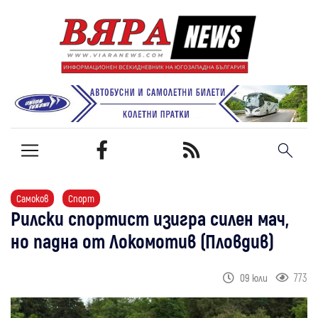
Самоков
Спорт
Рилски спортист изигра силен мач,
но падна от Локомотив (Пловдив)
773
09 юли