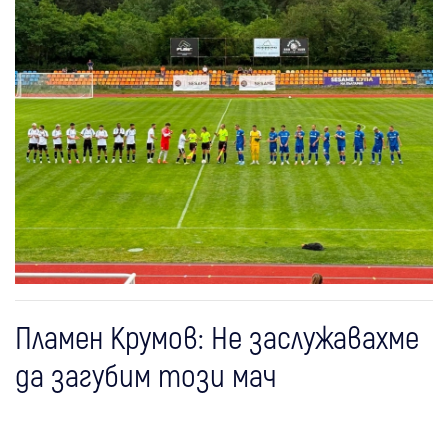
Пламен Крумов: Не заслужавахме
да загубим този мач