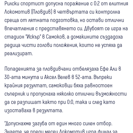
Рилски спортист допусна поражение с 0:2 от елитния
Локомотив (Пловдив) в четвъртата си контролна
среща от лятната подготовка, но остави отлични
впечатления с представянето си. Двубоят се игра на
стадион “Искър“ в Самоков, а домакините създадоха
редица чисти голови положения, които не успяха да
реализират.
Попаденията за пловдивчани отбелязаха Ефе Али в
30-ата минута и Аксел Велев в 52-ата. Въпреки
крайния резултат, самоковци бяха равностоен
съперник и пропуснаха няколко отлични възможности
да се разпишат както при 0:0, така и след като
изоставаха в резултата.
“Допуснахме загуба от един много силен отбор.
Знаете, че преди месец Локомотив игра финал за