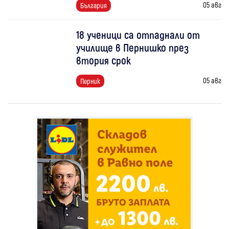
05 авг
България
18 ученици са отпаднали от
училище в Пернишко през
втория срок
05 авг
Перник