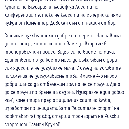
Купата на България и плейоф за Лигата на
конференциите, така че класата на съперника няма
нужда от коментар. Доволен съм от нашия отбор.
Стояхме изключително добре на терена. Направихме
доста неща, които се опитваме да вкараме в
тренировъчния процес. Видях ги по време на мача.
Единственото, за което мога да съжалявам и дори
съм ядосан, е, че загубихме мача. С оглед на головите
положения не заслужавахме това. Имахме 4-5 много
добри шанса да отбележим гол, но не се получи. Дано
да се получи по време на сезона. Изиграхме един добър
мач“, коментира пред официалния сайт на клуба,
изработен по инициативата “Дигитален спорт“ на
bookmaker-ratings.bg, старши треньорът на Рилски
спортист Пламен Крумов.