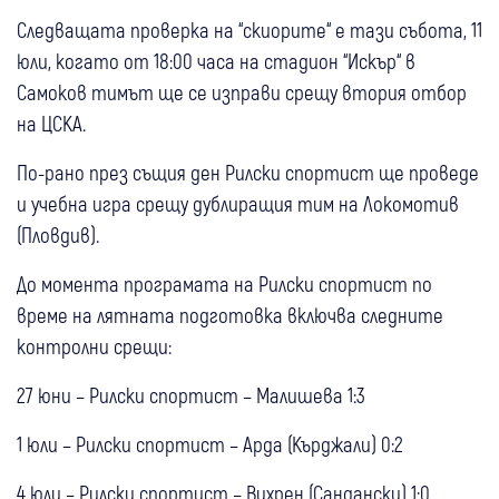
Следващата проверка на “скиорите“ е тази събота, 11
юли, когато от 18:00 часа на стадион “Искър“ в
Самоков тимът ще се изправи срещу втория отбор
на ЦСКА.
По-рано през същия ден Рилски спортист ще проведе
и учебна игра срещу дублиращия тим на Локомотив
(Пловдив).
До момента програмата на Рилски спортист по
време на лятната подготовка включва следните
контролни срещи:
27 юни – Рилски спортист – Малишева 1:3
1 юли – Рилски спортист – Арда (Кърджали) 0:2
4 юли – Рилски спортист – Вихрен (Сандански) 1:0