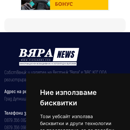
Собственик и издател на вестник "Вяра" е "АВС КО" ООД,
регистрирана на 08.05.2002 година.
Ние използваме
Адрес на редакцията
Град Дупница, ул.''Христо Ботев" 43
бисквитки
Телефони за реклама и абонаменти
Този уебсайт използва
0879 356 082
бисквитки и други технологии
0879 356 098