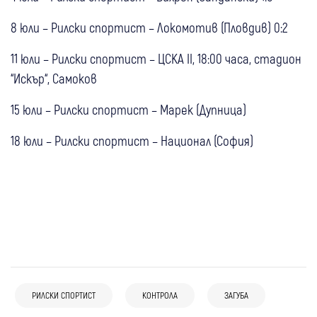
8 юли – Рилски спортист – Локомотив (Пловдив) 0:2
11 юли – Рилски спортист – ЦСКА II, 18:00 часа, стадион
“Искър“, Самоков
15 юли – Рилски спортист – Марек (Дупница)
18 юли – Рилски спортист – Национал (София)
04 авг
Гоце Делчев
Спорт
РИЛСКИ СПОРТИСТ
КОНТРОЛА
ЗАГУБА
02 авг
Самоков
Спорт
Пирин (Гоце Делчев) стартира ударно: 11