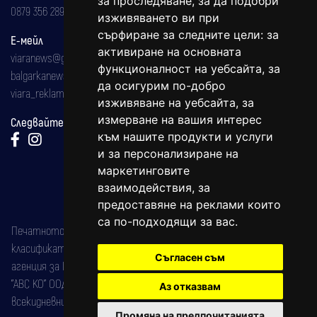
за проследяване, за да подобри
0879 356 289
изживяването ви при
сърфиране за следните цели:
за
Е-мейл
активиране на основната
viaranews@gmail.com
функционалност на уебсайта
,
за
balgarkanews@gmail.com
да осигурим по-добро
viara_reklama@mail.bg
изживяване на уебсайта
,
за
измерване на вашия интерес
Следвайте ни:
към нашите продукти и услуги
и за персонализиране на
маркетинговите
взаимодействия
,
за
предоставяне на реклами които
са по-подходящи за вас
.
Печатното издание на вестника е регистрирано в националния
класификатор на печатните издания (Българска национална
Съгласен съм
агенция за ISSN) под номер: ISSN 1312-4722.
"АВС КО" ООД е притежател на марката: Вяра информационен
Аз отказвам
всекидневник на югозападна България, със свидетелство за марка
Промяна на предпочитанията