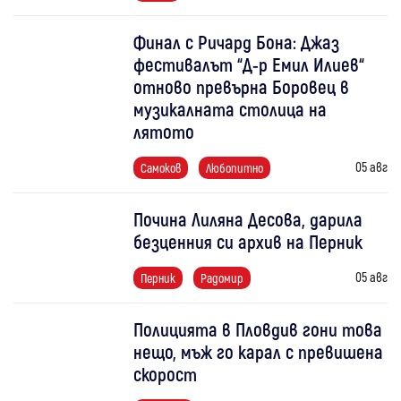
Финал с Ричард Бона: Джаз
фестивалът “Д-р Емил Илиев“
отново превърна Боровец в
музикалната столица на
лятото
05 авг
Самоков
Любопитно
Почина Лиляна Десова, дарила
безценния си архив на Перник
05 авг
Перник
Радомир
Полицията в Пловдив гони това
нещо, мъж го карал с превишена
скорост