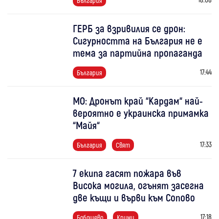
България
ГЕРБ за взривилия се дрон:
Сигурността на България не е
тема за партийна пропаганда
17:44
България
МО: Дронът край “Кардам“ най-
вероятно е украинска примамка
“Майя“
17:33
България
Свят
7 екипа гасят пожара във
Висока могила, огънят засегна
две къщи и върви към Сопово
17:18
Бобошево
Крими