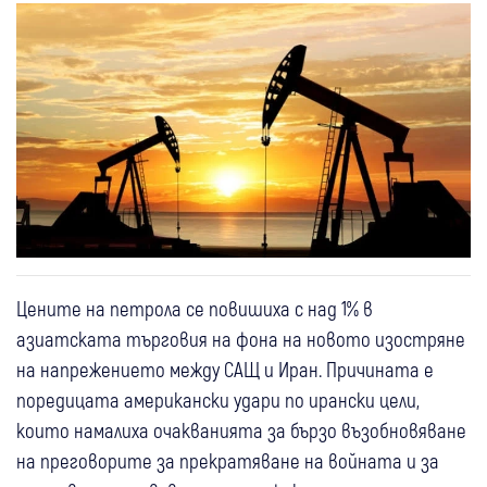
Цените на петрола се повишиха с над 1% в
азиатската търговия на фона на новото изостряне
на напрежението между САЩ и Иран. Причината е
поредицата американски удари по ирански цели,
които намалиха очакванията за бързо възобновяване
на преговорите за прекратяване на войната и за