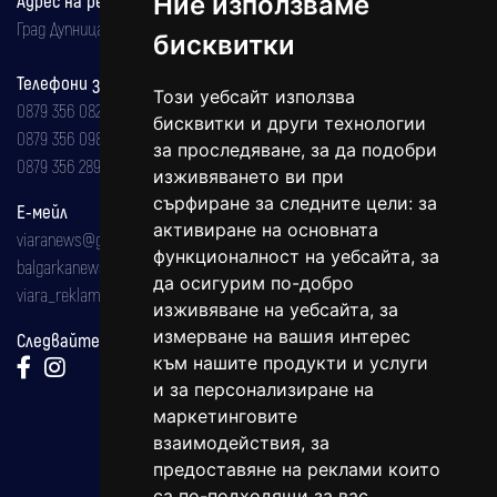
Ние използваме
Адрес на редакцията
Град Дупница, ул.''Христо Ботев" 43
бисквитки
Телефони за реклама и абонаменти
Този уебсайт използва
0879 356 082
бисквитки и други технологии
0879 356 098
за проследяване, за да подобри
0879 356 289
изживяването ви при
сърфиране за следните цели:
за
Е-мейл
активиране на основната
viaranews@gmail.com
функционалност на уебсайта
,
за
balgarkanews@gmail.com
да осигурим по-добро
viara_reklama@mail.bg
изживяване на уебсайта
,
за
измерване на вашия интерес
Следвайте ни:
към нашите продукти и услуги
и за персонализиране на
маркетинговите
взаимодействия
,
за
предоставяне на реклами които
са по-подходящи за вас
.