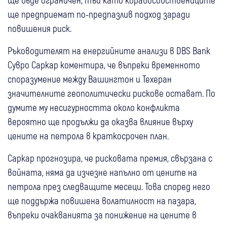
ще предприемат по-предпазлив подход заради
повишения риск.
Ръководителят на енергийните анализи в DBS Bank
Сувро Саркар коментира, че въпреки временното
споразумение между Вашингтон и Техеран
значителните геополитически рискове остават. По
думите му несигурността около конфликта
вероятно ще продължи да оказва влияние върху
цените на петрола в краткосрочен план.
Саркар прогнозира, че рисковата премия, свързана с
войната, няма да изчезне напълно от цените на
петрола през следващите месеци. Това според него
ще поддържа повишена волатилност на пазара,
въпреки очакванията за понижение на цените в