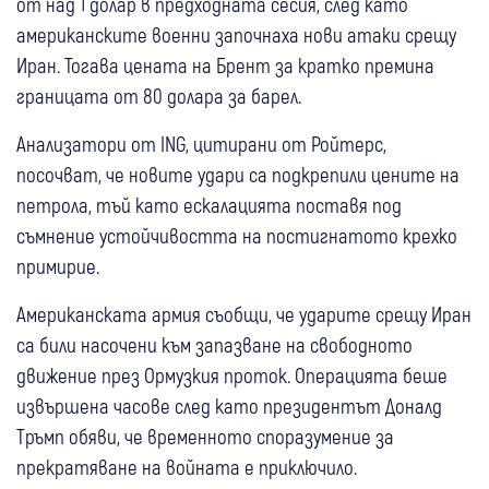
от над 1 долар в предходната сесия, след като
американските военни започнаха нови атаки срещу
Иран. Тогава цената на Брент за кратко премина
границата от 80 долара за барел.
Анализатори от ING, цитирани от Ройтерс,
посочват, че новите удари са подкрепили цените на
петрола, тъй като ескалацията поставя под
съмнение устойчивостта на постигнатото крехко
примирие.
Американската армия съобщи, че ударите срещу Иран
са били насочени към запазване на свободното
движение през Ормузкия проток. Операцията беше
извършена часове след като президентът Доналд
Тръмп обяви, че временното споразумение за
прекратяване на войната е приключило.