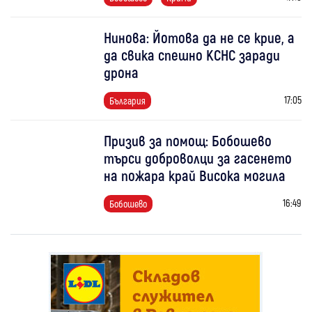
Нинова: Йотова да не се крие, а
да свика спешно КСНС заради
дрона
17:05
България
Призив за помощ: Бобошево
търси доброволци за гасенето
на пожара край Висока могила
16:49
Бобошево