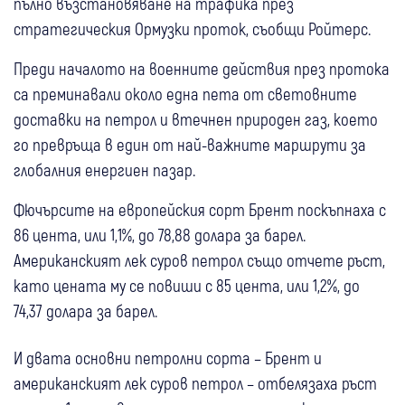
пълно възстановяване на трафика през
стратегическия Ормузки проток, съобщи Ройтерс.
Преди началото на военните действия през протока
са преминавали около една пета от световните
доставки на петрол и втечнен природен газ, което
го превръща в един от най-важните маршрути за
глобалния енергиен пазар.
Фючърсите на европейския сорт Брент поскъпнаха с
86 цента, или 1,1%, до 78,88 долара за барел.
Американският лек суров петрол също отчете ръст,
като цената му се повиши с 85 цента, или 1,2%, до
74,37 долара за барел.
И двата основни петролни сорта – Брент и
американският лек суров петрол – отбелязаха ръст