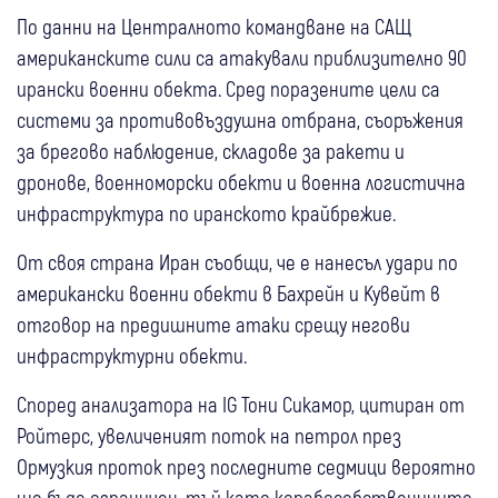
По данни на Централното командване на САЩ
американските сили са атакували приблизително 90
ирански военни обекта. Сред поразените цели са
системи за противовъздушна отбрана, съоръжения
за брегово наблюдение, складове за ракети и
дронове, военноморски обекти и военна логистична
инфраструктура по иранското крайбрежие.
От своя страна Иран съобщи, че е нанесъл удари по
американски военни обекти в Бахрейн и Кувейт в
отговор на предишните атаки срещу негови
инфраструктурни обекти.
Според анализатора на IG Тони Сикамор, цитиран от
Ройтерс, увеличеният поток на петрол през
Ормузкия проток през последните седмици вероятно
ще бъде ограничен, тъй като корабособствениците