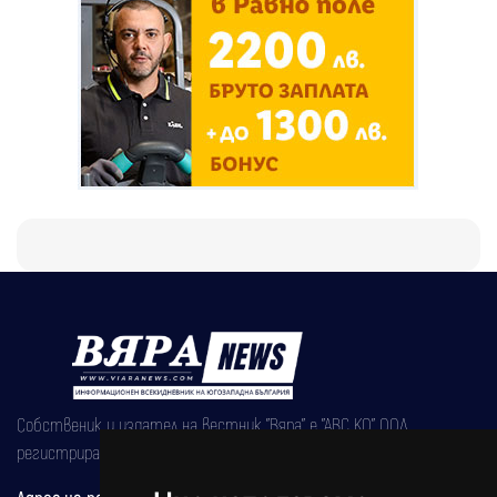
Собственик и издател на вестник "Вяра" е "АВС КО" ООД,
регистрирана на 08.05.2002 година.