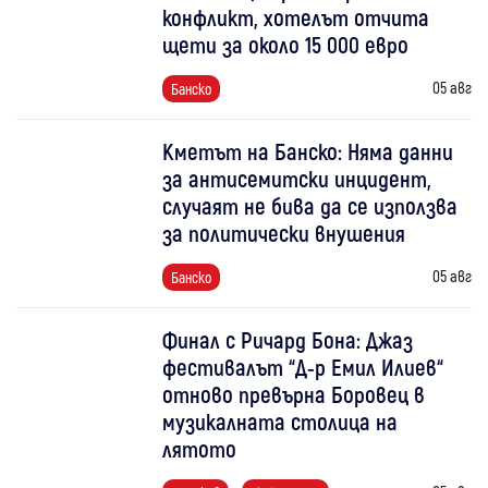
конфликт, хотелът отчита
щети за около 15 000 евро
05 авг
Банско
Кметът на Банско: Няма данни
за антисемитски инцидент,
случаят не бива да се използва
за политически внушения
05 авг
Банско
Финал с Ричард Бона: Джаз
фестивалът “Д-р Емил Илиев“
отново превърна Боровец в
музикалната столица на
лятото