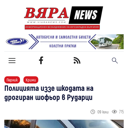
Перник
Крими
Полицията иззе шкодата на
дрогиран шофьор в Рударци
715
09 юли