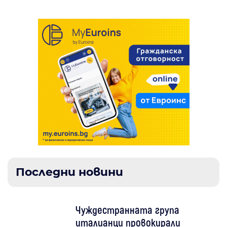
Последни новини
Чуждестранната група
италианци провокирали