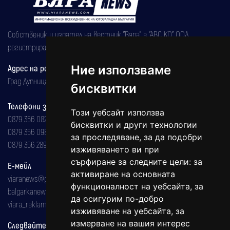
Собственик и издател на вестник "Вяра" е "АВС КО" ООД,
регистрирана на 08.05.2002 година.
Адрес на редакцията
Ние използваме
Град Дупница, ул.''Христо Ботев" 43
бисквитки
Телефони за реклама и абонаменти
Този уебсайт използва
0879 356 082
бисквитки и други технологии
0879 356 098
за проследяване, за да подобри
0879 356 289
изживяването ви при
сърфиране за следните цели:
за
Е-мейл
активиране на основната
viaranews@gmail.com
функционалност на уебсайта
,
за
balgarkanews@gmail.com
да осигурим по-добро
viara_reklama@mail.bg
изживяване на уебсайта
,
за
измерване на вашия интерес
Следвайте ни: