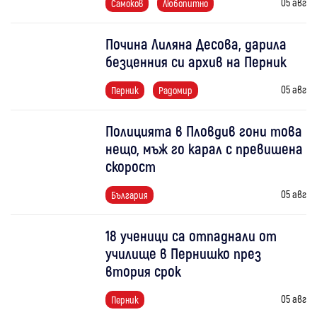
05 авг
Самоков
Любопитно
Почина Лиляна Десова, дарила
безценния си архив на Перник
05 авг
Перник
Радомир
Полицията в Пловдив гони това
нещо, мъж го карал с превишена
скорост
05 авг
България
18 ученици са отпаднали от
училище в Пернишко през
втория срок
05 авг
Перник