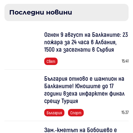
Последни новини
Огнен 9 август на Балканите: 23
пожара за 24 часа в Албания,
1500 ха засегнати в Сърбия
15:41
Свят
България отново е шампион на
Балканите! Юношите до 17
години взеха инфарктен финал
срещу Турция
15:37
България
Спорт
Зам.-кметът на Бобошево е