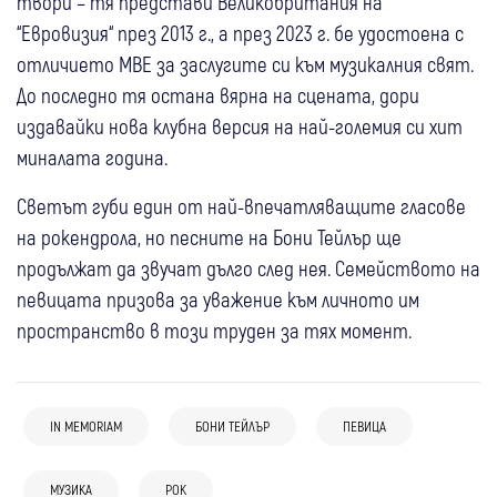
твори – тя представи Великобритания на
“Евровизия“ през 2013 г., а през 2023 г. бе удостоена с
отличието MBE за заслугите си към музикалния свят.
До последно тя остана вярна на сцената, дори
издавайки нова клубна версия на най-големия си хит
миналата година.
Светът губи един от най-впечатляващите гласове
на рокендрола, но песните на Бони Тейлър ще
продължат да звучат дълго след нея. Семейството на
певицата призова за уважение към личното им
пространство в този труден за тях момент.
IN MEMORIAM
БОНИ ТЕЙЛЪР
ПЕВИЦА
08 авг
Банско
08 авг
Самоков
06 авг
България
Банско джаз фестивалът продължава с
Лятото в Боровец продължава с музика,
МУЗИКА
РОК