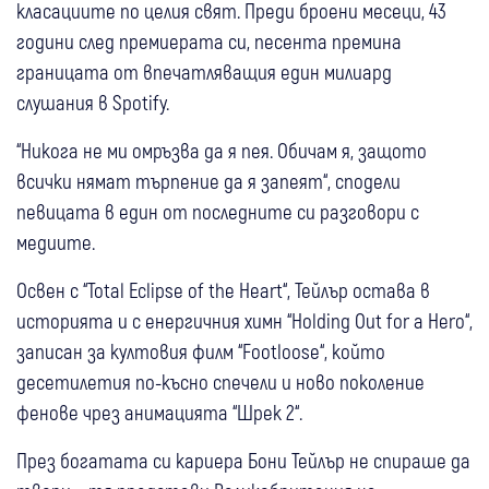
класациите по целия свят. Преди броени месеци, 43
години след премиерата си, песента премина
границата от впечатляващия един милиард
слушания в Spotify.
“Никога не ми омръзва да я пея. Обичам я, защото
всички нямат търпение да я запеят“, сподели
певицата в един от последните си разговори с
медиите.
Освен с “Total Eclipse of the Heart“, Тейлър остава в
историята и с енергичния химн “Holding Out for a Hero“,
записан за култовия филм “Footloose“, който
десетилетия по-късно спечели и ново поколение
фенове чрез анимацията “Шрек 2“.
През богатата си кариера Бони Тейлър не спираше да