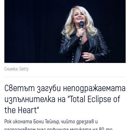
Снимка: Getty
Светът загуби неподражаемата
изпълнителка на “Total Eclipse of
the Heart“
Рок иконата Бони Тейлър, чийто дрезгав и
разпознаваем глас дефинира музиката на 80-те