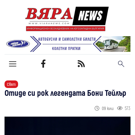
Свят
Отиде си рок легендата Бони Тейлър
573
09 юли