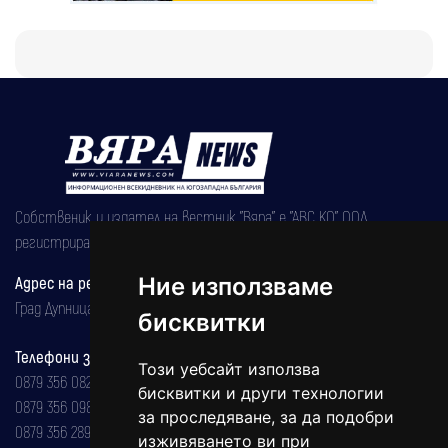
Собственик и издател на вестник "Вяра" е "АВС КО" ООД,
регистрирана на 08.05.2002 година.
Адрес на редакцията
Ние използваме
Град Дупница, ул.''Христо Ботев" 43
бисквитки
Телефони за реклама и абонаменти
Този уебсайт използва
0879 356 082
бисквитки и други технологии
0879 356 098
за проследяване, за да подобри
0879 356 289
изживяването ви при