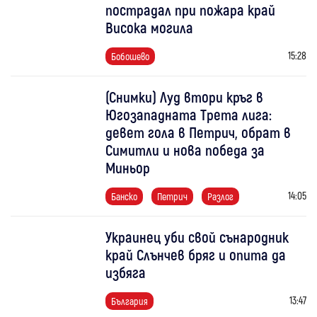
пострадал при пожара край
Висока могила
15:28
Бобошево
(Снимки) Луд втори кръг в
Югозападната Трета лига:
девет гола в Петрич, обрат в
Симитли и нова победа за
Миньор
14:05
Банско
Петрич
Разлог
Украинец уби свой сънародник
край Слънчев бряг и опита да
избяга
13:47
България