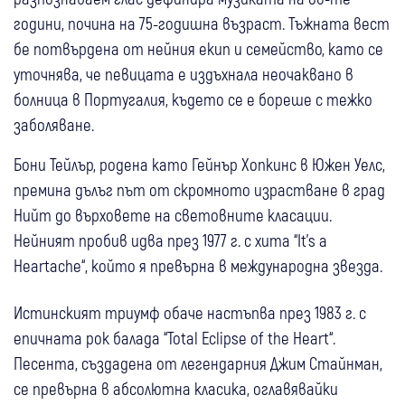
години, почина на 75-годишна възраст. Тъжната вест
бе потвърдена от нейния екип и семейство, като се
уточнява, че певицата е издъхнала неочаквано в
болница в Португалия, където се е бореше с тежко
заболяване.
Бони Тейлър, родена като Гейнър Хопкинс в Южен Уелс,
премина дълъг път от скромното израстване в град
Нийт до върховете на световните класации.
Нейният пробив идва през 1977 г. с хита “It's a
Heartache“, който я превърна в международна звезда.
Истинският триумф обаче настъпва през 1983 г. с
епичната рок балада “Total Eclipse of the Heart“.
Песента, създадена от легендарния Джим Стайнман,
се превърна в абсолютна класика, оглавявайки