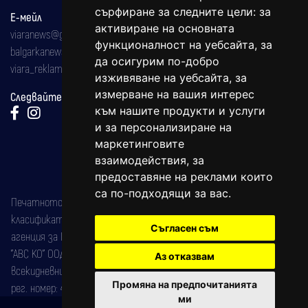
сърфиране за следните цели:
за
Е-мейл
активиране на основната
viaranews@gmail.com
функционалност на уебсайта
,
за
balgarkanews@gmail.com
да осигурим по-добро
viara_reklama@mail.bg
изживяване на уебсайта
,
за
измерване на вашия интерес
Следвайте ни:
към нашите продукти и услуги
и за персонализиране на
маркетинговите
взаимодействия
,
за
предоставяне на реклами които
са по-подходящи за вас
.
Печатното издание на вестника е регистрирано в националния
класификатор на печатните издания (Българска национална
Съгласен съм
агенция за ISSN) под номер: ISSN 1312-4722.
"АВС КО" ООД е притежател на марката: Вяра информационен
Аз отказвам
всекидневник на югозападна България, със свидетелство за марка
Промяна на предпочитанията
рег. номер: 47857/11.05.2004 година.
ми