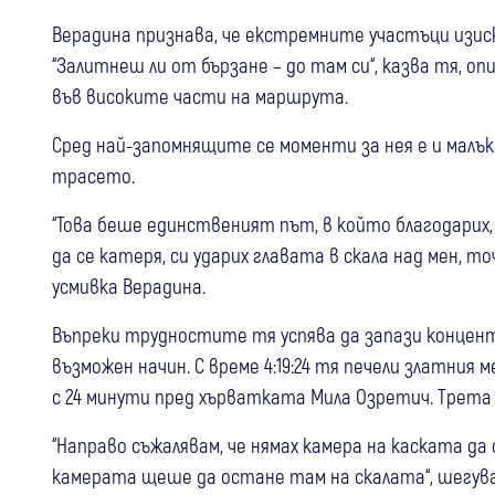
Верадина признава, че екстремните участъци изис
“Залитнеш ли от бързане – до там си“, казва тя, оп
във високите части на маршрута.
Сред най-запомнящите се моменти за нея е и малък
трасето.
“Това беше единственият път, в който благодарих, 
да се катеря, си ударих главата в скала над мен, то
усмивка Верадина.
Въпреки трудностите тя успява да запази концен
възможен начин. С време 4:19:24 тя печели златни
с 24 минути пред хърватката Мила Озретич. Трета о
“Направо съжалявам, че нямах камера на каската да
камерата щеше да остане там на скалата“, шегува 