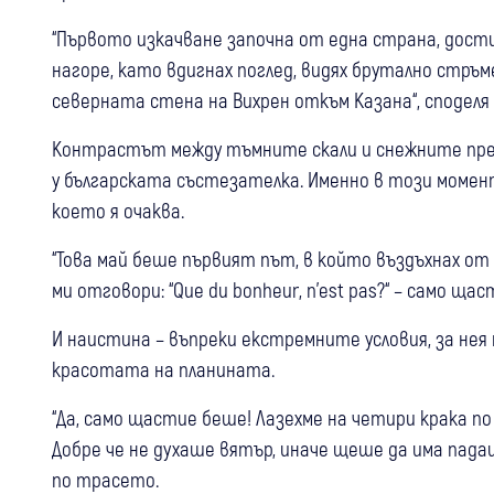
“Първото изкачване започна от една страна, дост
нагоре, като вдигнах поглед, видях брутално стръм
северната стена на Вихрен откъм Казана“, споделя
Контрастът между тъмните скали и снежните пре
у българската състезателка. Именно в този моме
което я очаква.
“Това май беше първият път, в който въздъхнах от 
ми отговори: “Que du bonheur, n'est pas?“ – само щас
И наистина – въпреки екстремните условия, за не
красотата на планината.
“Да, само щастие беше! Лазехме на четири крака по 
Добре че не духаше вятър, иначе щеше да има пад
по трасето.