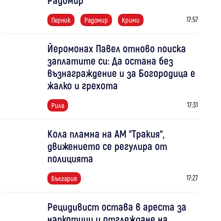
17:57
Перник
Радомир
Крими
Йеромонах Павел отново поиска
заплатите си: Да остана без
възнаграждение и за Богородица е
жалко и грехота
17:31
Рила
Кола пламна на АМ “Тракия“,
движението се регулира от
полицията
17:27
България
Рецидивист остава в ареста за
наркотици и отглеждане на