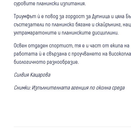
суровите планински изпитания.
Триумфът ѝ е повод за гордост за Дупница и цяла Б
състезатели по планинско бягане и скайрънинг, на
ултрамаратоните и планинските дисциплини.
Освен отдаден спортист, тя е и част от екипа на
работата ѝ е свързана с проучването на високоп
биологичното разнообразие.
Силвия Кацарова
Снимки: Изпълнителната агенция по околна среда
15 юли
Дупница
16 юли
Перник
Крими