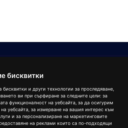
Е-мейл
Следвайте ни:
viaranews@gmail.com
balgarkanews@gmail.com
ме бисквитки
viara_reklama@mail.bg
а бисквитки и други технологии за проследяване,
ването ви при сърфиране за следните цели:
за
ата функционалност на уебсайта
,
за да осигурим
 на уебсайта
,
за измерване на вашия интерес към
луги и за персонализиране на маркетинговите
предоставяне на реклами които са по-подходящи