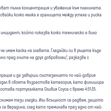
кват пълна концентрация и уважение към планината.
исвайки колко малка е границата между успеха и риска
 инцидент, който показва колко техническо е било
че имам каска на главата. Гледайки си в ръцете къде
чно пред очите на друг доброволец“, разказва с
трация и да завърши състезанието по най-добрия
я медал в своята възрастова категория, като финишира
става португалката Оливия Соуса с време 4:51:35.
 снимам тези гледки. Или всъщност се радвам, защото
се Верадина, след като преминава през едно от най-