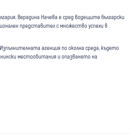
ългария. Верадина Начева е сред водещите български
ционален представител с множество успехи в
 Изпълнителната агенция по околна среда, където
ланински местообитания и опазването на
16 юли
Спорт
Аржентина направи късен обрат срещу
Англия и ще защитава титлата си