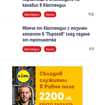
канабис в Кюстендил
17:22
Кюстендил
Крими
Момче от Кюстендил с мозъчен
хематом в "Пирогов" след падане
от тротинетка
17:17
Кюстендил
Крими