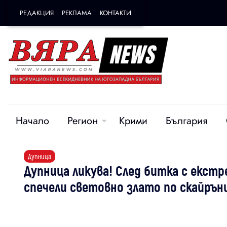
РЕДАКЦИЯ
РЕКЛАМА
КОНТАКТИ
Начало
Регион
Крими
България
Дупница
Дупница ликува! След битка с екст
спечели световно злато по скайрън