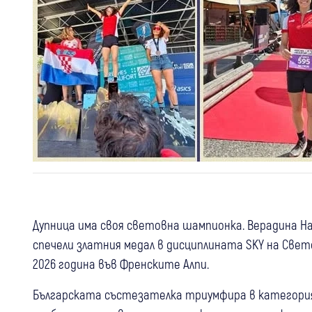
Дупница има своя световна шампионка. Верадина На
спечели златния медал в дисциплината SKY на Све
2026 година във Френските Алпи.
Българската състезателка триумфира в категорият