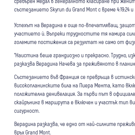
сребърен медал в генералното класиране при жени
състезанието Skyrun du Grand Mont с време 4:19:24 
Успехът на Верадина е още по-впечатляващ, защо
участието ѝ. Въпреки трудностите тя намира сили
големите постижения са резултат не само от физи
“Наистина беше грандиозно и прекрасно. Трудно, изк
разказва Верадина Начева за преживяното в плани
Състезанието във Франция се превръща в истинск
високопланинските била на Пиера Мента, като вкл
положителна денивелация. За първи път в официа
скайрънинг в маршрута е включен и участък тип в
сигурност.
Верадина разказва, че едно от най-силните прежив
връх Grand Mont.