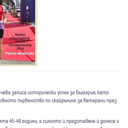
чева записа исторически успех за България, като
товното първенство по скайрънинг за ветерани през
а 45–49 години, а силното ѝ представяне ѝ донесе и