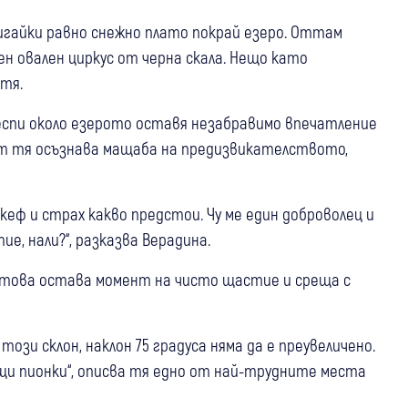
игайки равно снежно плато покрай езеро. Оттам
ен овален циркус от черна скала. Нещо като
 тя.
спи около езерото оставя незабравимо впечатление
нт тя осъзнава мащаба на предизвикателството,
кеф и страх какво предстои. Чу ме един доброволец и
тие, нали?“, разказва Верадина.
я това остава момент на чисто щастие и среща с
този склон, наклон 75 градуса няма да е преувеличено.
ащи пионки“, описва тя едно от най-трудните места