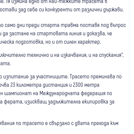
те. Тя измина едно от най-тежките трасета в
и остави зад себе си конкуренти от различни държави.
то само дни преди старта травма поставя под въпрос
 да застане на стартовата линия и доказва, че
ческа подготовка, но и от силен характер.
лючително технично и на изкачвания, и на спускания“,
ната.
о изпитание за участниците. Трасето преминава по
ючва 23 километра дистанция и 2300 метра
лен шампионат на Международната федерация по
иа ферата, изискващ задължителна екипировка за
явания по трасето е свързано с двата прехода към