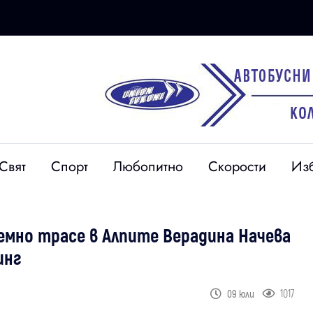
Свят
Спорт
Любопитно
Скорости
Из
ремно трасе в Алпите Верадина Начева
инг
1017
09 юли