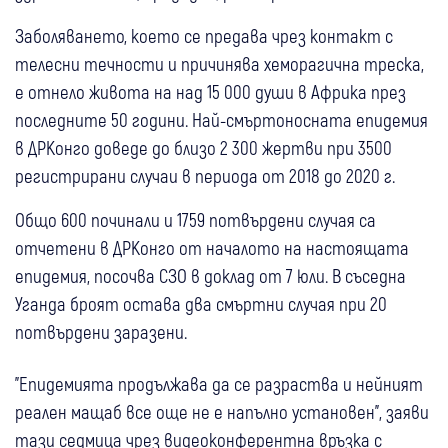
Заболяването, което се предава чрез контакт с
телесни течности и причинява хеморагична треска,
е отнело живота на над 15 000 души в Африка през
последните 50 години. Най-смъртоносната епидемия
в ДРКонго доведе до близо 2 300 жертви при 3500
регистрирани случаи в периода от 2018 до 2020 г.
Общо 600 починали и 1759 потвърдени случая са
отчетени в ДРКонго от началото на настоящата
епидемия, посочва СЗО в доклад от 7 юли. В съседна
Уганда броят остава два смъртни случая при 20
потвърдени заразени.
"Епидемията продължава да се разраства и нейният
реален мащаб все още не е напълно установен", заяви
тази седмица чрез видеоконферентна връзка с