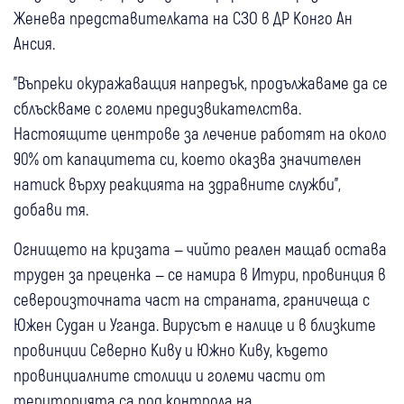
Женева представителката на СЗО в ДР Конго Ан
Ансия.
"Въпреки окуражаващия напредък, продължаваме да се
сблъскваме с големи предизвикателства.
Настоящите центрове за лечение работят на около
90% от капацитета си, което оказва значителен
натиск върху реакцията на здравните служби",
добави тя.
Огнището на кризата — чийто реален мащаб остава
труден за преценка — се намира в Итури, провинция в
североизточната част на страната, граничеща с
Южен Судан и Уганда. Вирусът е налице и в близките
провинции Северно Киву и Южно Киву, където
провинциалните столици и големи части от
територията са под контрола на