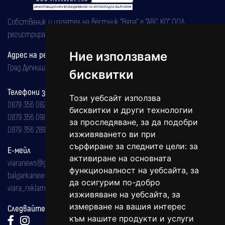
Собственик и издател на вестник "Вяра" е "АВС КО" ООД,
регистрирана на 08.05.2002 година.
Ние използваме
Адрес на редакцията
Град Дупница, ул.''Христо Ботев" 43
бисквитки
Телефони за реклама и абонаменти
Този уебсайт използва
0879 356 082
бисквитки и други технологии
0879 356 098
за проследяване, за да подобри
0879 356 289
изживяването ви при
сърфиране за следните цели:
за
Е-мейл
активиране на основната
viaranews@gmail.com
функционалност на уебсайта
,
за
balgarkanews@gmail.com
да осигурим по-добро
viara_reklama@mail.bg
изживяване на уебсайта
,
за
измерване на вашия интерес
Следвайте ни:
към нашите продукти и услуги