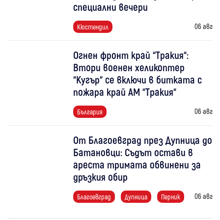
специални вечери
06 авг
Кюстендил
Огнен фронт край “Тракия“:
Втори военен хеликоптер
“Кугър“ се включи в битката с
пожара край АМ “Тракия“
06 авг
България
От Благоевград през Дупница до
Батановци: Съдът остави в
ареста тримата обвинени за
дръзкия обир
06 авг
Благоевград
Дупница
Перник