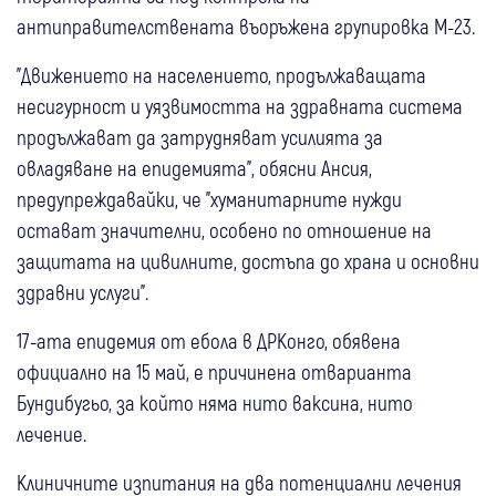
антиправителствената въоръжена групировка M-23.
"Движението на населението, продължаващата
несигурност и уязвимостта на здравната система
продължават да затрудняват усилията за
овладяване на епидемията", обясни Ансия,
предупреждавайки, че "хуманитарните нужди
остават значителни, особено по отношение на
защитата на цивилните, достъпа до храна и основни
здравни услуги".
17-ата епидемия от ебола в ДРКонго, обявена
официално на 15 май, е причинена отварианта
Бундибугьо, за който няма нито ваксина, нито
лечение.
Клиничните изпитания на два потенциални лечения