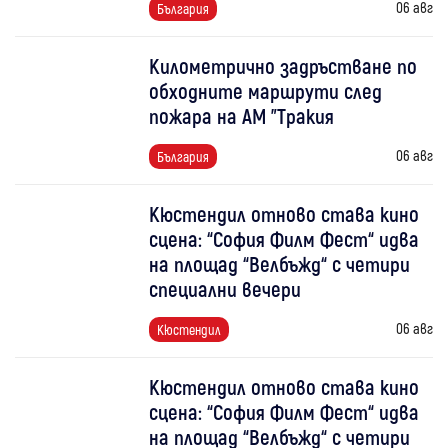
06 авг
България
Километрично задръстване по
обходните маршрути след
пожара на АМ "Тракия
06 авг
България
Кюстендил отново става кино
сцена: “София Филм Фест“ идва
на площад “Велбъжд“ с четири
специални вечери
06 авг
Кюстендил
Кюстендил отново става кино
сцена: “София Филм Фест“ идва
на площад “Велбъжд“ с четири