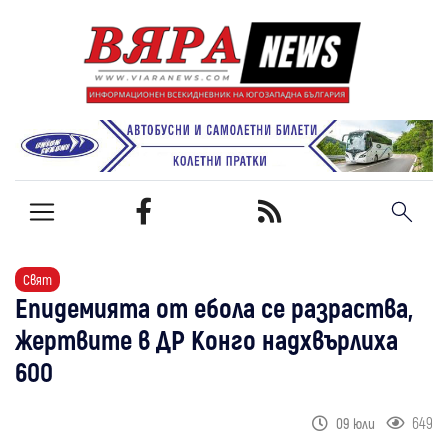
Свят
Епидемията от ебола се разраства,
жертвите в ДР Конго надхвърлиха
600
649
09 юли