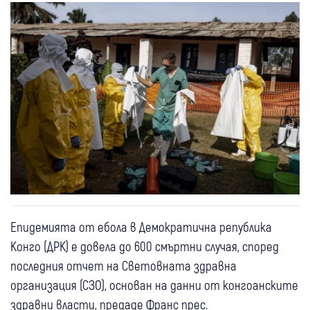
Епидемията от ебола в Демократична република
Конго (ДРК) е довела до 600 смъртни случая, според
последния отчет на Световната здравна
организация (СЗО), основан на данни от конгоанските
здравни власти, предаде Франс прес.