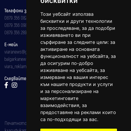
бисквитки
Телефони за реклама и абонаменти
Този уебсайт използва
0879 356 082
бисквитки и други технологии
0879 356 098
за проследяване, за да подобри
0879 356 289
изживяването ви при
сърфиране за следните цели:
за
Е-мейл
активиране на основната
viaranews@gmail.com
функционалност на уебсайта
,
за
balgarkanews@gmail.com
да осигурим по-добро
viara_reklama@mail.bg
изживяване на уебсайта
,
за
измерване на вашия интерес
Следвайте ни:
към нашите продукти и услуги
и за персонализиране на
маркетинговите
взаимодействия
,
за
предоставяне на реклами които
са по-подходящи за вас
.
Печатното издание на вестника е регистрирано в националния
класификатор на печатните издания (Българска национална