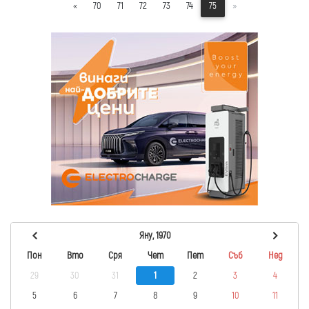
«
70
71
72
73
74
75
»
Яну, 1970
Пон
Вто
Сря
Чет
Пет
Съб
Нед
29
30
31
1
2
3
4
5
6
7
8
9
10
11