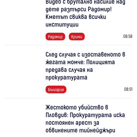
Видео с брутално насилие над
дете разтърси Радомир!
Кметът свиква всички
институции
08:58
Радомир
Крими
След случая с изоставеното в
жегата момче: Полицията
предава случая на
прокуратурата
08:51
България
Жестокото убийство в
Пловдив: Прокуратурата иска
постоянен арест за
обвинените тийнейджъри