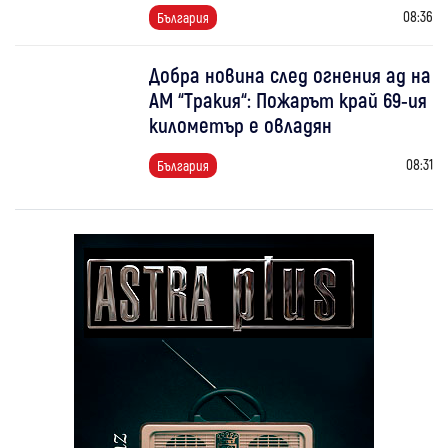
08:36
България
Добра новина след огнения ад на
АМ “Тракия“: Пожарът край 69-ия
километър е овладян
08:31
България