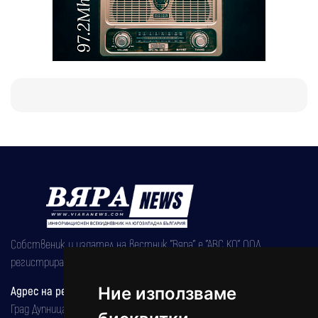
Собственик и издател на вестник "Вяра" е "АВС КО" ООД,
регистрирана на 08.05.2002 година.
Адрес на редакцията
Ние използваме
Град Дупница, ул.''Христо Ботев" 43