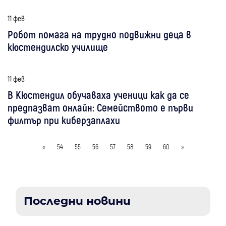
11 фев
Робот помага на трудно подвижни деца в
кюстендилско училище
11 фев
В Кюстендил обучаваха ученици как да се
предпазват онлайн: Семейството е първи
филтър при киберзаплахи
«
54
55
56
57
58
59
60
»
Последни новини