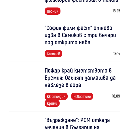
18:25
Перник
"София филм фест" отново
идва в Самоков с три вечери
под открито небе
18:14
Самоков
Пожар край кметството в
Еремия: Огънят заплашва да
навлезе в гора
18:09
Кюстендил
Невестино
Крими
“Възраждане“: РСМ отказа
лечение в България на