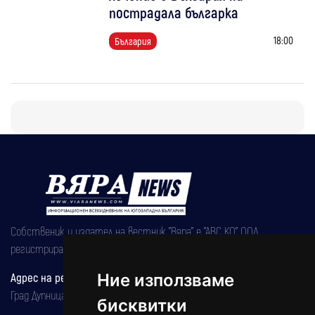
пострадала българка
18:00
България
Собственик и издател на вестник "Вяра" е "АВС КО" ООД,
регистрирана на 08.05.2002 година.
Адрес на редакцията
Ние използваме
Град Дупница, ул.''Христо Ботев" 43
бисквитки