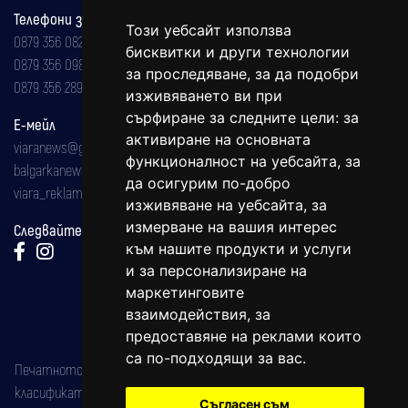
Телефони за реклама и абонаменти
Този уебсайт използва
0879 356 082
бисквитки и други технологии
0879 356 098
за проследяване, за да подобри
0879 356 289
изживяването ви при
сърфиране за следните цели:
за
Е-мейл
активиране на основната
viaranews@gmail.com
функционалност на уебсайта
,
за
balgarkanews@gmail.com
да осигурим по-добро
viara_reklama@mail.bg
изживяване на уебсайта
,
за
измерване на вашия интерес
Следвайте ни:
към нашите продукти и услуги
и за персонализиране на
маркетинговите
взаимодействия
,
за
предоставяне на реклами които
са по-подходящи за вас
.
Печатното издание на вестника е регистрирано в националния
класификатор на печатните издания (Българска национална
Съгласен съм