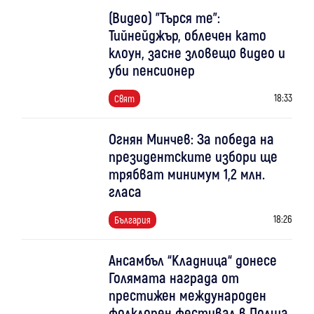
(Видео) "Търся те":
Тийнейджър, облечен като
клоун, засне зловещо видео и
уби пенсионер
18:33
Свят
Огнян Минчев: За победа на
президентските избори ще
трябват минимум 1,2 млн.
гласа
18:26
България
Ансамбъл “Кладница“ донесе
Голямата награда от
престижен международен
фолклорен фестивал в Полша