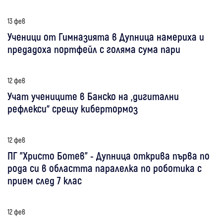
13 фев
Ученици от Гимназията в Дупница намериха и
предадоха портфейл с голяма сума пари
12 фев
Учат учениците в Банско на „дигитални
рефлекси“ срещу кибертормоз
12 фев
ПГ "Христо Ботев" - Дупница открива първа по
рода си в областта паралелка по роботика с
прием след 7 клас
12 фев