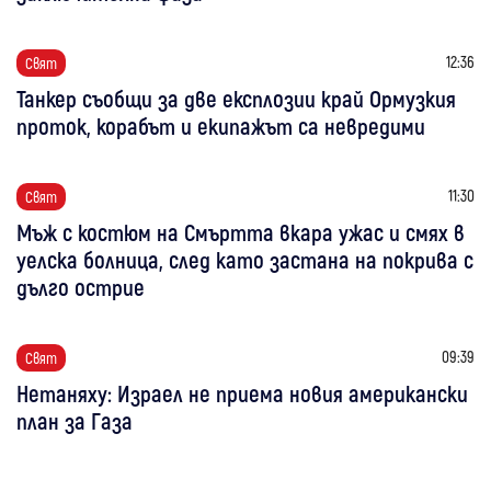
12:36
Свят
Танкер съобщи за две експлозии край Ормузкия
проток, корабът и екипажът са невредими
11:30
Свят
Мъж с костюм на Смъртта вкара ужас и смях в
уелска болница, след като застана на покрива с
дълго острие
09:39
Свят
Нетаняху: Израел не приема новия американски
план за Газа