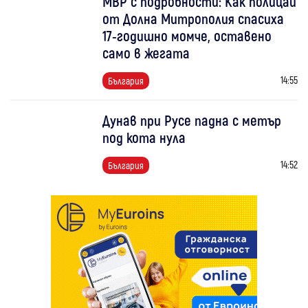
МВР с подробности: Как полицаи
от Долна Митрополия спасиха
17-годишно момче, оставено
само в жегата
14:55
България
Дунав при Русе падна с метър
под кота нула
14:52
България