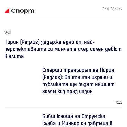
ВИЖ ВСИЧКИ
Спорт
13:31
Пирин (Разлог) задържа едно от най-
перспективните си момчета след силен дебют
в елита
Старши треньорът на Пирин
(Разлог): Опитните играчи и
публиката ще бъдат нашият
голям коз през сезон
13:26
Бивш юноша на Струмска
слава и Миньор се завръща в