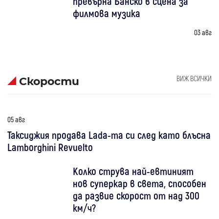
превърна Банско в сцена за
филмова музика
03 авг
ВИЖ ВСИЧКИ
Скорости
05 авг
Таксиджия продава Lada-та си след като блъсна
Lamborghini Revuelto
Колко струва най-евтиният
нов суперкар в света, способен
да развие скорост от над 300
км/ч?