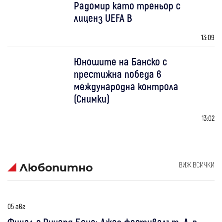
Радомир като треньор с
лиценз UEFA B
13:09
Юношите на Банско с
престижна победа в
международна контрола
(Снимки)
13:02
ВИЖ ВСИЧКИ
Любопитно
05 авг
Финал с Ричард Бона: Джаз фестивалът „Д-р