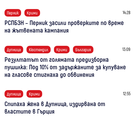
14:28
Перник
Крими
РСПБЗН – Перник засили проверките по време
на жътвената кампания
13:09
Дупница
Кюстендил
Крими
България
Резултатът от голямата предизборна
пушилка: Под 10% от задържаните за купуване
на гласове стигнаха до обвинения
12:55
Дупница
Крими
Спипаха жена в Дупница, издирвана от
властите в Гърция