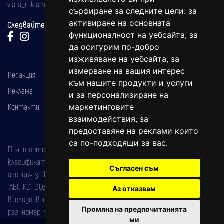
viara_reklama@mail.bg
сърфиране за следните цели:
за
активиране на основната
Следвайте ни:
функционалност на уебсайта
,
за
да осигурим по-добро
изживяване на уебсайта
,
за
измерване на вашия интерес
Редакция
към нашите продукти и услуги
Реклама
и за персонализиране на
Контакти
маркетинговите
взаимодействия
,
за
предоставяне на реклами които
са по-подходящи за вас
.
Печатното издание на вестника е регистрирано в националния
класификатор на печатните издания (Българска национална
Съгласен съм
агенция за ISSN) под номер: ISSN 1312-4722.
"АВС КО" ООД е притежател на марката: Вяра информационен
Аз отказвам
всекидневник на югозападна България, със свидетелство за марка
Промяна на предпочитанията
рег. номер: 47857/11.05.2004 година.
ми