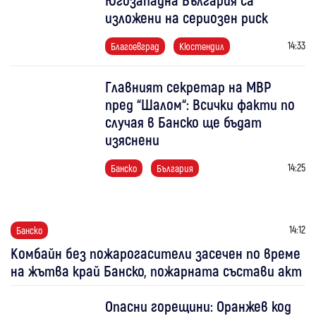
изложени на сериозен риск
14:33
Благоевград
Кюстендил
Главният секретар на МВР
пред “Шалом“: Всички факти по
случая в Банско ще бъдат
изяснени
14:25
Банско
България
14:12
Банско
Комбайн без пожарогасители засечен по време
на жътва край Банско, пожарната състави акт
Опасни горещини: Оранжев код