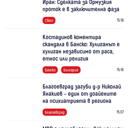
Иран: Сделката за Ормузкия
проток е в заключителна фаза
15:18
Свят
Костадинов коментира
скандала в Банско: Хулиганът е
хулиган независимо от раса,
етнос или религия
15:16
Банско
България
Благоевград загуби д-р Николай
Янакиев – един от доайените
на психиатрията в региона
15:07
Благоевград