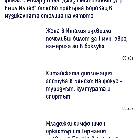
Емил Илиев“ отново превърна Боровец в
музикалната столица на лятото
Жена в Италия изхвърли
печеливш билет за 1 млн. евро,
намериха го в боклука
05 авг
Китайската дипломация
гостува в Банско: На фокус –
туризмът, културата и
спортът
05 авг
Младежки симфоничен
оркестър от Германия