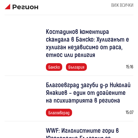
ВИЖ ВСИЧКИ
Регион
Костадинов коментира
скандала в Банско: Хулиганът е
хулиган независимо от раса,
етнос или религия
15:16
Банско
България
Благоевград загуби д-р Николай
Янакиев – един от доайените
на психиатрията в региона
15:07
Благоевград
WWF: Иглолистните гори в
Югозападна България са