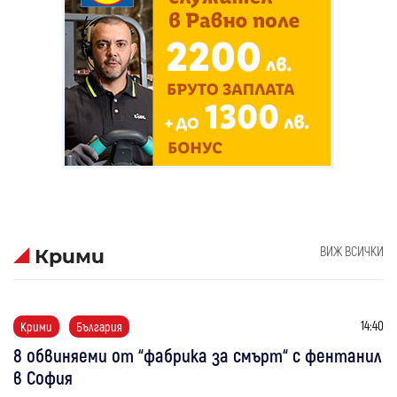
ВИЖ ВСИЧКИ
Крими
14:40
Крими
България
8 обвиняеми от “фабрика за смърт“ с фентанил
в София