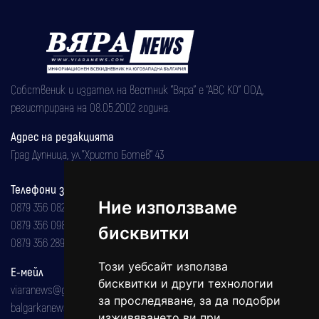
Собственик и издател на вестник "Вяра" е "АВС КО" ООД,
регистрирана на 08.05.2002 година.
Адрес на редакцията
Град Дупница, ул.''Христо Ботев" 43
Телефони за реклама и абонаменти
Ние използваме
0879 356 082
0879 356 098
бисквитки
0879 356 289
Този уебсайт използва
Е-мейл
бисквитки и други технологии
viaranews@gmail.com
за проследяване, за да подобри
balgarkanews@gmail.com
изживяването ви при