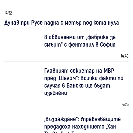
14:52
Дунав при Русе падна с метър под кота нула
8 обвиняеми от „фабрика за
смърт“ с фентанил в София
14:40
Главният секретар на МВР
пред „Шалом“: Всички факти по
случая в Банско ще бъдат
изяснени
14:25
„Възраждане“: Управляващите
предадоха находището „Хан