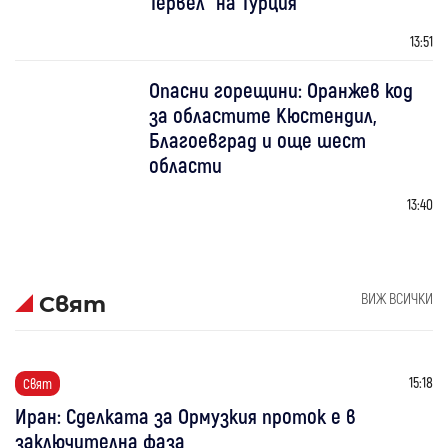
Тервел“ на Турция
13:51
Опасни горещини: Оранжев код
за областите Кюстендил,
Благоевград и още шест
области
13:40
ВИЖ ВСИЧКИ
Свят
15:18
Свят
Иран: Сделката за Ормузкия проток е в
заключителна фаза