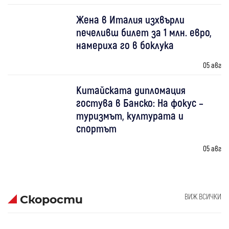
Жена в Италия изхвърли
печеливш билет за 1 млн. евро,
намериха го в боклука
05 авг
Китайската дипломация
гостува в Банско: На фокус –
туризмът, културата и
спортът
05 авг
ВИЖ ВСИЧКИ
Скорости