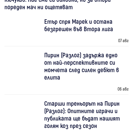
пореден мач ни ощетяват
Етър спря Марек и остана
безгрешен във Втора лига
07 авг
Пирин (Разлог) задържа едно
от най-перспективните си
момчета след силен дебют в
елита
06 авг
Старши треньорът на Пирин
(Разлог): Опитните играчи и
публиката ще бъдат нашият
голям коз през сезон