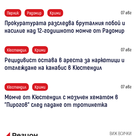
07 авг
Перник
Радомир
Крими
Прокуратурата разследва бруталния побой и
насилие над 12-годишното момче от Радомир
07 авг
Кюстендил
Крими
Рецидивист остава в ареста за наркотици и
отглеждане на канабис в Кюстендил
07 авг
Кюстендил
Крими
Момче от Кюстендил с мозъчен хематом в
"Пирогов" след падане от тротинетка
ВИЖ ВСИЧКИ
Регион