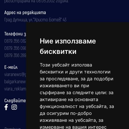
регистрирана на 08.05.2002 година.
Адрес на редакцията
Град Дупница, ул.''Христо Ботев" 43
Телефони за реклама и абонаменти
Ние използваме
0879 356 082
0879 356 098
бисквитки
0879 356 289
Този уебсайт използва
Е-мейл
бисквитки и други технологии
viaranews@gmail.com
за проследяване, за да подобри
balgarkanews@gmail.com
изживяването ви при
viara_reklama@mail.bg
сърфиране за следните цели:
за
активиране на основната
Следвайте ни:
функционалност на уебсайта
,
за
да осигурим по-добро
изживяване на уебсайта
,
за
измерване на вашия интерес