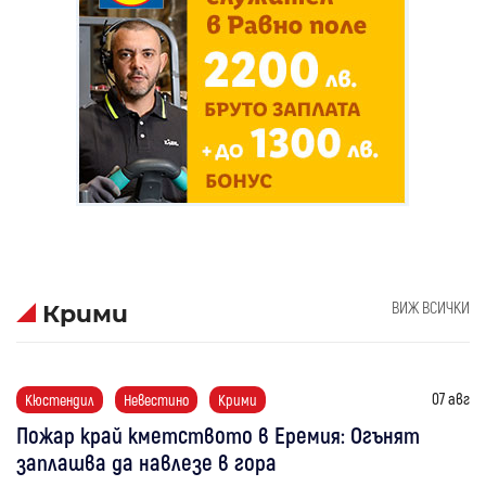
ВИЖ ВСИЧКИ
Крими
07 авг
Кюстендил
Невестино
Крими
Пожар край кметството в Еремия: Огънят
заплашва да навлезе в гора