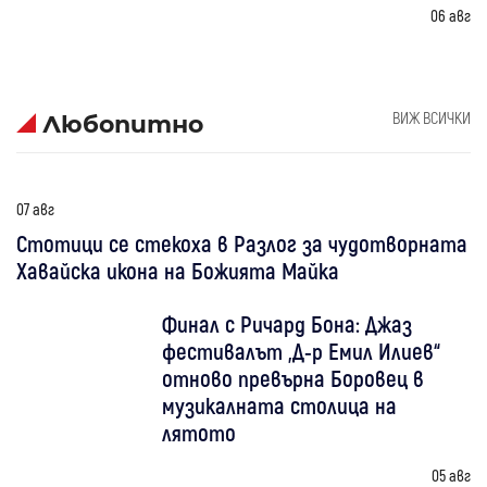
06 авг
ВИЖ ВСИЧКИ
Любопитно
07 авг
Стотици се стекоха в Разлог за чудотворната
Хавайска икона на Божията Майка
Финал с Ричард Бона: Джаз
фестивалът „Д-р Емил Илиев“
отново превърна Боровец в
музикалната столица на
лятото
05 авг