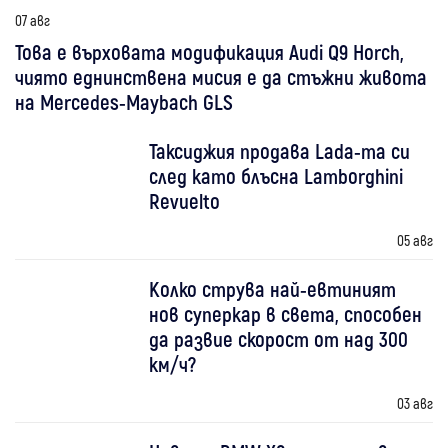
07 авг
Това е върховата модификация Audi Q9 Horch,
чиято еднинствена мисия е да стъжни живота
на Mercedes-Maybach GLS
Таксиджия продава Lada-та си
след като блъсна Lamborghini
Revuelto
05 авг
Колко струва най-евтиният
нов суперкар в света, способен
да развие скорост от над 300
км/ч?
03 авг