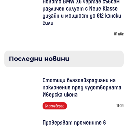
Новото BMW X6 чертае съвсем
различен силует с Neue Klasse
дизайн и мощност до 612 конски
сили
01 авг
Последни новини
Стотици благоевградчани на
поклонение пред чудотворната
Иверска икона
11:09
Благоевград
Проверяват промените в