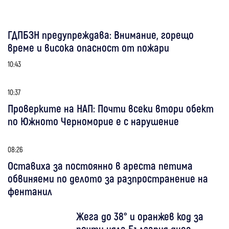
ГДПБЗН предупреждава: Внимание, горещо
време и висока опасност от пожари
10:43
10:37
Проверките на НАП: Почти всеки втори обект
по Южното Черноморие е с нарушение
08:26
Оставиха за постоянно в ареста петима
обвиняеми по делото за разпространение на
фентанил
Жега до 38° и оранжев код за
почти цяла България днес