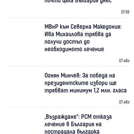
07:59
МВнР към Северна Македония:
Ива Михаилова трябва да
получи достъп до
необходимото лечение
07 авг
Огнян Минчев: За победа на
президентските избори ще
трябват минимум 1,2 млн. гласа
07 авг
„Възраждане“: РСМ отказа
лечение в България на
пострадала българка