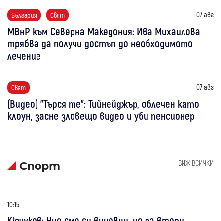
07 авг
България
Свят
МВнР към Северна Македония: Ива Михаилова
трябва да получи достъп до необходимото
лечение
07 авг
Свят
(Видео) "Търся те": Тийнейджър, облечен като
клоун, засне зловещо видео и уби пенсионер
ВИЖ ВСИЧКИ
Спорт
10:15
Кючуков: Ние сме си виновни, но за втори