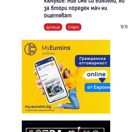
Кючуков: Ние сме си виновни, но
за втори пореден мач ни
ощетяват
10:15
Дупница
Спорт