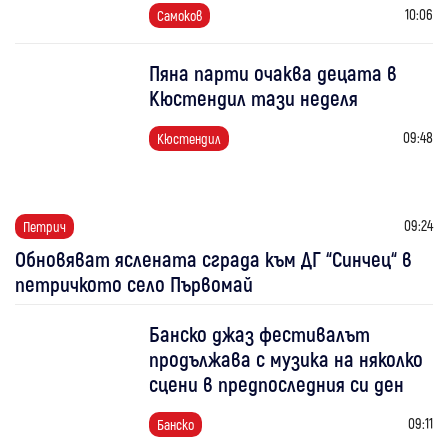
10:06
Самоков
Пяна парти очаква децата в
Кюстендил тази неделя
09:48
Кюстендил
09:24
Петрич
Обновяват яслената сграда към ДГ “Синчец“ в
петричкото село Първомай
Банско джаз фестивалът
продължава с музика на няколко
сцени в предпоследния си ден
09:11
Банско