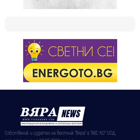
Собственик и издател на вестник "Вяра" е "АВС КО" ООД,