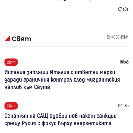
07 авг
ВИЖ ВСИЧКИ
Свят
08:45
Свят
Испания заплаши Италия с ответни мерки
заради граничния контрол след мигрантския
наплив към Сеута
07 авг
Свят
Сенатът на САЩ одобри нов пакет санкции
срещу Русия с фокус върху енергетиката